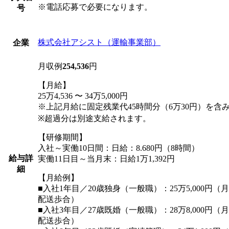
※電話応募で必要になります。
号
株式会社アシスト（運輸事業部）
企業
月収例
254,536
円
【月給】
25万4,536 〜 34万5,000円
※上記月給に固定残業代45時間分（6万30円）を含
※超過分は別途支給されます。
【研修期間】
入社～実働10日間：日給：8.680円（8時間）
給与詳
実働11日目～当月末：日給1万1,392円
細
【月給例】
■入社1年目／20歳独身（一般職）：25万5,000円
配送歩合）
■入社3年目／27歳既婚（一般職）：28万8,000円
配送歩合）