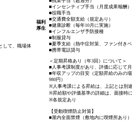
■残業手当（超過分）
■インセンティブ手当（月度成果報酬
■役職手当
■交通費全額支給（規定あり）
福利
■健康診断（毎年10月に実施）
厚生
■インフルエンザ予防接種
■制服貸与
■夏季支給（熱中症対策、ファン付きベ
として、職場体
■携帯電話貸与
＜定期昇格あり（年3回）について＞
■人事考課制度があり、評価に応じて
■年収アップの目安（定額昇給のみの場合）：約
980円）
※人事考課による昇給は、上記とは別
※昇給額や評価基準の詳細は、面接時
※各規定あり
【受動喫煙防止対策】
■屋内全面禁煙（敷地内に喫煙所あり