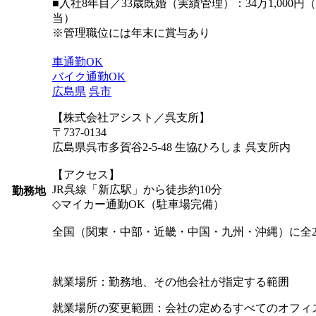
■入社8年目／33歳既婚（実績管理）：34万1,000円
当）
※管理職位には年末に賞与あり
車通勤OK
バイク通勤OK
広島県
呉市
【株式会社アシスト／呉支所】
〒737-0134
広島県呉市多賀谷2-5-48 生協ひろしま 呉支所内
【アクセス】
JR呉線「新広駅」から徒歩約10分
勤務地
◇マイカー通勤OK（駐車場完備）
全国（関東・中部・近畿・中国・九州・沖縄）に全2
就業場所：勤務地、その他会社が指定する範囲
就業場所の変更範囲：会社の定めるすべてのオフィ