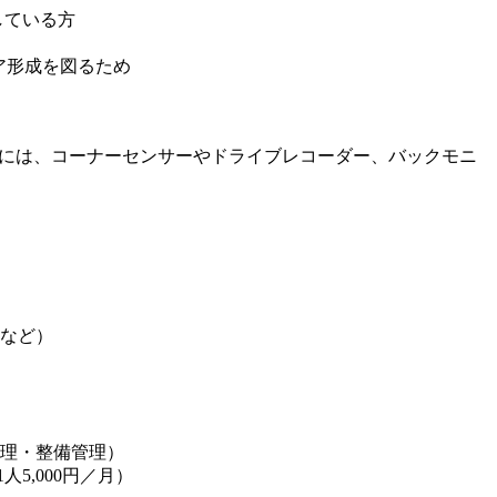
している方
ア形成を図るため
両には、コーナーセンサーやドライブレコーダー、バックモニ
金など）
管理・整備管理）
人5,000円／月）