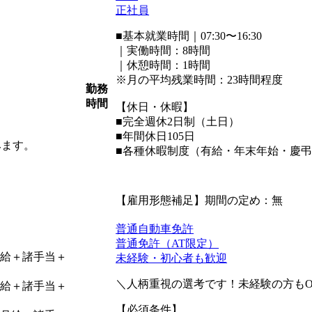
正社員
■基本就業時間｜07:30〜16:30
｜実働時間：8時間
｜休憩時間：1時間
※月の平均残業時間：23時間程度
勤務
時間
【休日・休暇】
■完全週休2日制（土日）
■年間休日105日
みます。
■各種休暇制度（有給・年末年始・慶
【雇用形態補足】期間の定め：無
普通自動車免許
普通免許（AT限定）
（月給＋諸手当＋
未経験・初心者も歓迎
＼人柄重視の選考です！未経験の方もO
（月給＋諸手当＋
【必須条件】