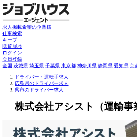
求人掲載希望の企業様
仕事検索
キープ
閲覧履歴
ログイン
会員登録
全国
茨城県
埼玉県
千葉県
東京都
神奈川県
静岡県
愛知県
京
ドライバー・運転手求人
広島県のドライバー求人
呉市のドライバー求人
株式会社アシスト（運輸事業部