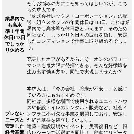
そうお悩みの方にこそ知ってほしいのが、こち
らの求人です。
『株式会社レックス・コーポレーション』の配
業界内で
送・組立スタッフの年間休日は113日。これは業
も高水
界内でも高水準な休日数といえます。そのため
準！年間
同社なら、しっかりと日々の疲れを癒し、安定
休日113日
したコンディションで仕事に取り組めるでしょ
でしっか
う。
り休める
充実したオフがあるからこそ、オンのパフォー
マンスも最大限に発揮できる。そんな好循環を
生み出す働き方を、同社で実現しませんか？
本求人は、「今の会社、将来が不安…」と感じ
ている方にもおすすめです。
同社は、多様な場面で使用されるユニットハウ
スや仮設トイレのレンタル・販売など、社会イ
ブレない
ンフラに不可欠な事業を展開しており、安定し
ニーズと
た経営基盤を確立しています。
安定した
建築・建設現場やイベント、災害復旧など、幅
経営基盤
広いシーンで活躍する同社は、顧客にリピータ