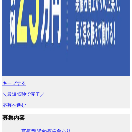
キープする
＼最短45秒で完了／
応募へ進む
募集内容
賞与/報奨金/慰労金あり