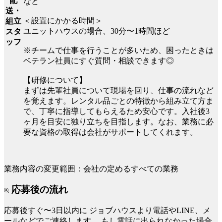
配
など
送・
＜設置にかかる時間＞
組立
ユニットハウスの場合、30分〜1時間ほど
スタ
ッフ
※チームで仕事を行うことが多いため、困ったときは
ベテラン社員にすぐ質問・相談できます◎
【研修について】
まずは先輩社員について現場を回り、仕事の流れなど
を覚えます。レンタル品ごとの特徴から組み立て方ま
で、丁寧に指導してもらえるため安心です。入社後3
ヶ月を目安に独り立ちを目指します。なお、業務に必
要な資格の取得は会社がサポートしてくれます。
業務内容の変更範囲：会社の定めるすべての業務
応募後の流れ
応募後すぐ〜3日以内に
ジョブハウスより電話やLINE、メ
ールなどでご連絡します。
もし電話に出られなかった場合