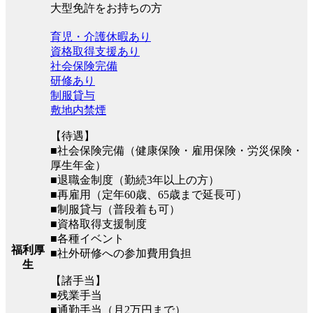
大型免許をお持ちの方
育児・介護休暇あり
資格取得支援あり
社会保険完備
研修あり
制服貸与
敷地内禁煙
【待遇】
■社会保険完備（健康保険・雇用保険・労災保険・
厚生年金）
■退職金制度（勤続3年以上の方）
■再雇用（定年60歳、65歳まで延長可）
■制服貸与（普段着も可）
■資格取得支援制度
■各種イベント
福利厚
■社外研修への参加費用負担
生
【諸手当】
■残業手当
■通勤手当（月2万円まで）