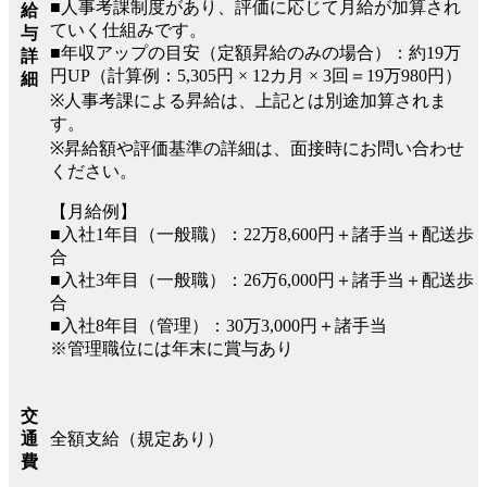
■人事考課制度があり、評価に応じて月給が加算され
給
ていく仕組みです。
与
■年収アップの目安（定額昇給のみの場合）：約19万
詳
円UP（計算例：5,305円 × 12カ月 × 3回＝19万980円）
細
※人事考課による昇給は、上記とは別途加算されま
す。
※昇給額や評価基準の詳細は、面接時にお問い合わせ
ください。
【月給例】
■入社1年目（一般職）：22万8,600円＋諸手当＋配送歩
合
■入社3年目（一般職）：26万6,000円＋諸手当＋配送歩
合
■入社8年目（管理）：30万3,000円＋諸手当
※管理職位には年末に賞与あり
交
全額支給（規定あり）
通
費