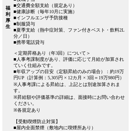
■交通費全額支給（規定あり）
福
■健康診断（毎年10月に実施）
利
■インフルエンザ予防接種
厚
■制服貸与
生
■夏季支給（熱中症対策、ファン付きベスト・飲料2L
分／日）
■携帯電話貸与
＜定期昇格あり（年3回）について＞
■人事考課制度があり、評価に応じて月給が加算され
ていく仕組みです。
■年収アップの目安（定額昇給のみの場合）：約19万
円UP（計算例：5,305円 × 12カ月 × 3回＝19万980円）
※人事考課による昇給は、上記とは別途加算されま
す。
※昇給額や評価基準の詳細は、面接時にお問い合わせ
ください。
※各規定あり
【受動喫煙防止対策】
■屋内全面禁煙（敷地内に喫煙所あり）