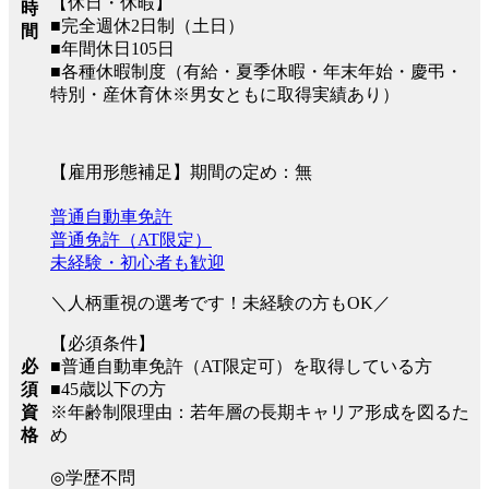
【休日・休暇】
時
■完全週休2日制（土日）
間
■年間休日105日
■各種休暇制度（有給・夏季休暇・年末年始・慶弔・
特別・産休育休※男女ともに取得実績あり）
【雇用形態補足】期間の定め：無
普通自動車免許
普通免許（AT限定）
未経験・初心者も歓迎
＼人柄重視の選考です！未経験の方もOK／
【必須条件】
■普通自動車免許（AT限定可）を取得している方
必
■45歳以下の方
須
※年齢制限理由：若年層の長期キャリア形成を図るた
資
め
格
◎学歴不問