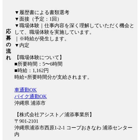
▼履歴書による書類選考
▼面接（予定：1回）
▼職場体験｜仕事内容を深く理解していただく機会と
応
して、職場体験を実施しています。
募
｜※時給が発生します。
の
▼内定
流
【職場体験について】
れ
■所要時間：5〜6時間
■時給：1,162円
時給×所要時間分が支給されます。
車通勤OK
バイク通勤OK
沖縄県 浦添市
【株式会社アシスト／浦添事業所】
〒901-2101
沖縄県浦添市西原1-2-1 コープおきなわ 浦添センター
内