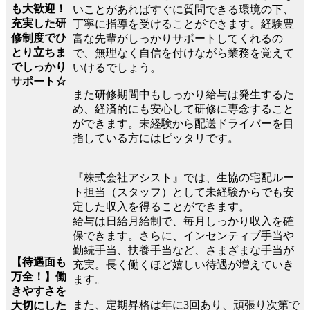
も大歓迎！
いことがあればすぐに質問できる環境の下、
充実した研
丁寧に指導を受けることができます。経験豊
修制度でひ
富な先輩がしっかりサポートしてくれるの
とり立ちま
で、無理なく自信を付けながら業務を覚えて
でしっかり
いけるでしょう。
サポート☆
また研修期間中もしっかり給与は発生するた
め、経済的にも安心して研修に専念すること
ができます。未経験から配送ドライバーを目
指している方にはピッタリです。
『株式会社アシスト』では、生協の宅配ルー
ト担当（スタッフ）として未経験からでも安
定した収入を得ることができます。
給与は日給月給制で、毎月しっかり収入を確
保できます。さらに、インセンティブ手当や
勤続手当、扶養手当など、さまざまな手当が
【待遇面も
充実。長く働くほど嬉しい待遇が増えていき
万全！】働
ます。
きやすさを
また、定期昇格は年に3回あり、頑張り次第で
大切にした