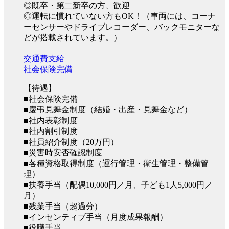
◎既卒・第二新卒の方、歓迎
◎運転に慣れていない方もOK！（車両には、コーナ
ーセンサーやドライブレコーダー、バックモニターな
どが搭載されています。）
交通費支給
社会保険完備
【待遇】
■社会保険完備
■慶弔見舞金制度（結婚・出産・見舞金など）
■社内表彰制度
■社内割引制度
■社員紹介制度（20万円）
■災害時安否確認制度
■各種資格取得制度（運行管理・衛生管理・整備管
理）
■扶養手当（配偶10,000円／月、子ども1人5,000円／
月）
■残業手当（超過分）
■インセンティブ手当（月度成果報酬）
■役職手当