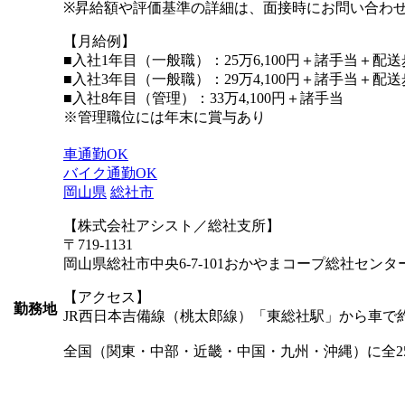
※昇給額や評価基準の詳細は、面接時にお問い合わ
【月給例】
■入社1年目（一般職）：25万6,100円＋諸手当＋配
■入社3年目（一般職）：29万4,100円＋諸手当＋配
■入社8年目（管理）：33万4,100円＋諸手当
※管理職位には年末に賞与あり
車通勤OK
バイク通勤OK
岡山県
総社市
【株式会社アシスト／総社支所】
〒719-1131
岡山県総社市中央6-7-101おかやまコープ総社センタ
【アクセス】
勤務地
JR西日本吉備線（桃太郎線）「東総社駅」から車で約
全国（関東・中部・近畿・中国・九州・沖縄）に全2