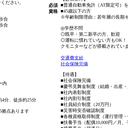
せください。
■普通自動車免許（AT限定可）
必須
■45歳以下の方
資格
※年齢制限理由：若年層の長期
送歩合
送歩合
◎学歴不問
◎既卒・第二新卒の方、歓迎
◎運転に慣れていない方もOK
クモニターなどが搭載されてい
交通費支給
社会保険完備
【待遇】
■社会保険完備
ー内
■慶弔見舞金制度（結婚・出産・
■社内表彰制度
■社内割引制度
4分、徒歩約25分
■社員紹介制度（20万円）
■災害時安否確認制度
5拠点あります
■各種資格取得制度（運行管理・
■扶養手当（配偶10,000円／月、