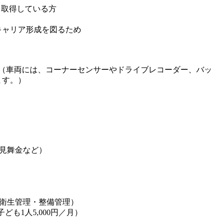
を取得している方
キャリア形成を図るため
！（車両には、コーナーセンサーやドライブレコーダー、バッ
ます。）
見舞金など）
衛生管理・整備管理）
子ども1人5,000円／月）