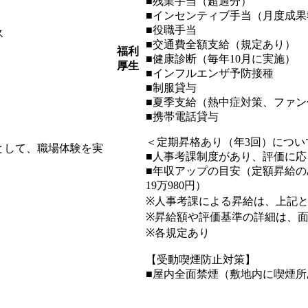
■残業手当（超過分）
■インセンティブ手当（月度成果
■役職手当
ス
■交通費全額支給（規定あり）
福利
■健康診断（毎年10月に実施）
厚生
■インフルエンザ予防接種
■制服貸与
■夏季支給（熱中症対策、ファン
■携帯電話貸与
＜定期昇格あり（年3回）につい
として、職場体験を実
■人事考課制度があり、評価に
■年収アップの目安（定額昇給のみの場
19万980円）
※人事考課による昇給は、上記
※昇給額や評価基準の詳細は、
※各規定あり
【受動喫煙防止対策】
■屋内全面禁煙（敷地内に喫煙所