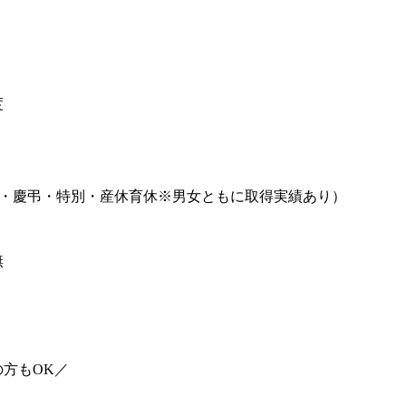
度
始・慶弔・特別・産休育休※男女ともに取得実績あり）
無
方もOK／