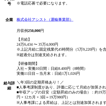
※電話応募で必要になります。
号
株式会社アシスト（運輸事業部）
企業
月収例
250,000
円
【月給】
24万6,434 〜 35万4,000円
※上記月給に固定残業代45時間分（5万9,220円）を
※超過分は別途支給されます。
【研修期間】
入社～実働10日間：日給8.400円（8時間）
実働11日目～当月末：日給1万1,026円
＼年3回の定期昇格あり！／
給与詳
■人事考課制度があり、評価に応じて月給が加算さ
細
■年収アップの目安（定額昇給のみの場合）：約19万円U
円 × 12カ月 × 3回＝19万980円）
※人事考課による昇給は、上記とは別途加算されま