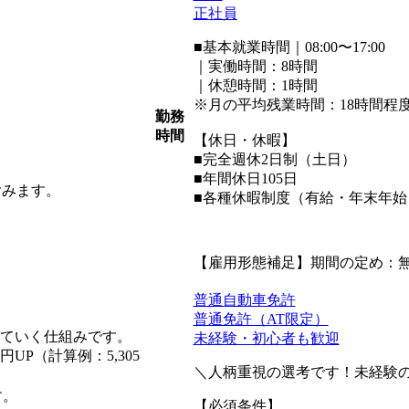
正社員
■基本就業時間｜08:00〜17:00
｜実働時間：8時間
｜休憩時間：1時間
※月の平均残業時間：18時間程
勤務
時間
【休日・休暇】
■完全週休2日制（土日）
■年間休日105日
含みます。
■各種休暇制度（有給・年末年
【雇用形態補足】期間の定め：
普通自動車免許
普通免許（AT限定）
れていく仕組みです。
未経験・初心者も歓迎
P（計算例：5,305
＼人柄重視の選考です！未経験の
す。
【必須条件】