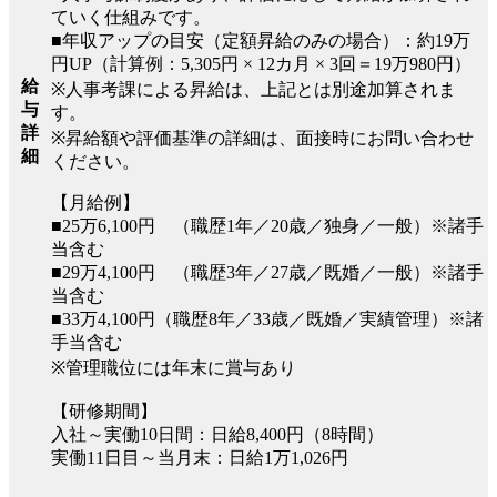
ていく仕組みです。
■年収アップの目安（定額昇給のみの場合）：約19万
円UP（計算例：5,305円 × 12カ月 × 3回＝19万980円）
給
※人事考課による昇給は、上記とは別途加算されま
与
す。
詳
※昇給額や評価基準の詳細は、面接時にお問い合わせ
細
ください。
【月給例】
■25万6,100円 （職歴1年／20歳／独身／一般）※諸手
当含む
■29万4,100円 （職歴3年／27歳／既婚／一般）※諸手
当含む
■33万4,100円（職歴8年／33歳／既婚／実績管理）※諸
手当含む
※管理職位には年末に賞与あり
【研修期間】
入社～実働10日間：日給8,400円（8時間）
実働11日目～当月末：日給1万1,026円