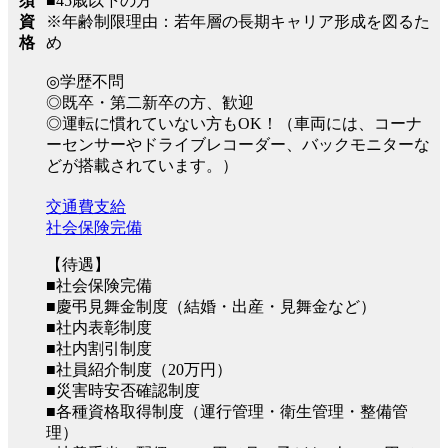
■45歳以下の方
須
※年齢制限理由：若年層の長期キャリア形成を図るた
資
め
格
◎学歴不問
◎既卒・第二新卒の方、歓迎
◎運転に慣れていない方もOK！（車両には、コーナ
ーセンサーやドライブレコーダー、バックモニターな
どが搭載されています。）
交通費支給
社会保険完備
【待遇】
■社会保険完備
■慶弔見舞金制度（結婚・出産・見舞金など）
■社内表彰制度
■社内割引制度
■社員紹介制度（20万円）
■災害時安否確認制度
■各種資格取得制度（運行管理・衛生管理・整備管
理）