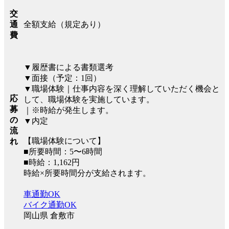
交
全額支給（規定あり）
通
費
▼履歴書による書類選考
▼面接（予定：1回）
▼職場体験｜仕事内容を深く理解していただく機会と
応
して、職場体験を実施しています。
募
｜※時給が発生します。
の
▼内定
流
【職場体験について】
れ
■所要時間：5〜6時間
■時給：1,162円
時給×所要時間分が支給されます。
車通勤OK
バイク通勤OK
岡山県 倉敷市