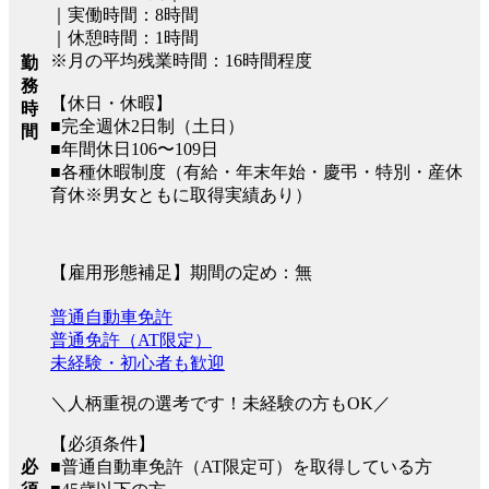
｜実働時間：8時間
｜休憩時間：1時間
※月の平均残業時間：16時間程度
勤
務
【休日・休暇】
時
■完全週休2日制（土日）
間
■年間休日106〜109日
■各種休暇制度（有給・年末年始・慶弔・特別・産休
育休※男女ともに取得実績あり）
【雇用形態補足】期間の定め：無
普通自動車免許
普通免許（AT限定）
未経験・初心者も歓迎
＼人柄重視の選考です！未経験の方もOK／
【必須条件】
■普通自動車免許（AT限定可）を取得している方
必