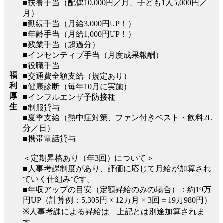
■扶養手当（配偶10,000円／月、子ども1人5,000円／
月）
■勤続手当（月給3,000円UP！）
■年齢手当（月給1,000円UP！）
■残業手当（超過分）
■インセンティブ手当（月度成果報酬）
■役職手当
福
■交通費全額支給（規定あり）
利
■健康診断（毎年10月に実施）
厚
■インフルエンザ予防接種
生
■制服貸与
■夏季支給（熱中症対策、ファン付きベスト・飲料2L
分／日）
■携帯電話貸与
＜定期昇格あり（年3回）について＞
■人事考課制度があり、評価に応じて月給が加算され
ていく仕組みです。
■年収アップの目安（定額昇給のみの場合）：約19万
円UP（計算例：5,305円 × 12カ月 × 3回＝19万980円）
※人事考課による昇給は、上記とは別途加算されま
す。