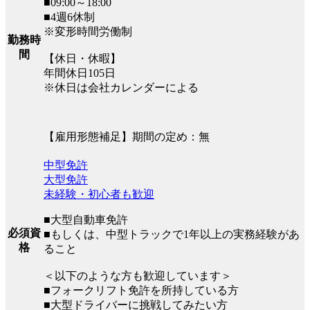
■09:00～18:00
■4週6休制
※変形時間労働制
勤務時
間
【休日・休暇】
年間休日105日
※休日は会社カレンダーによる
【雇用形態補足】期間の定め：無
中型免許
大型免許
未経験・初心者も歓迎
■大型自動車免許
必須資
■もしくは、中型トラックで1年以上の実務経験があ
格
ること
＜以下のような方も歓迎しています＞
■フォークリフト免許を所持している方
■大型ドライバーに挑戦してみたい方