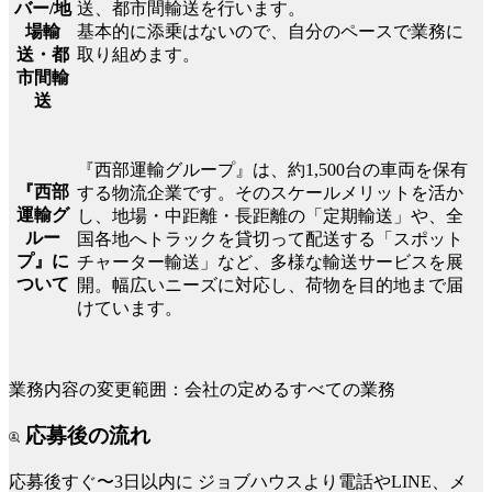
送、都市間輸送を行います。
バー/地
基本的に添乗はないので、自分のペースで業務に
場輸
取り組めます。
送・都
市間輸
送
『西部運輸グループ』は、約1,500台の車両を保有
『西部
する物流企業です。そのスケールメリットを活か
運輸グ
し、地場・中距離・長距離の「定期輸送」や、全
ルー
国各地へトラックを貸切って配送する「スポット
プ』に
チャーター輸送」など、多様な輸送サービスを展
ついて
開。幅広いニーズに対応し、荷物を目的地まで届
けています。
業務内容の変更範囲：会社の定めるすべての業務
応募後の流れ
応募後すぐ〜3日以内に
ジョブハウスより電話やLINE、メ