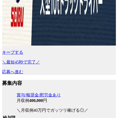
キープする
＼最短45秒で完了／
応募へ進む
募集内容
賞与/報奨金/慰労金あり
月収例
400,000
円
＼月収例40万円でガッツリ稼げる◎／
給与詳