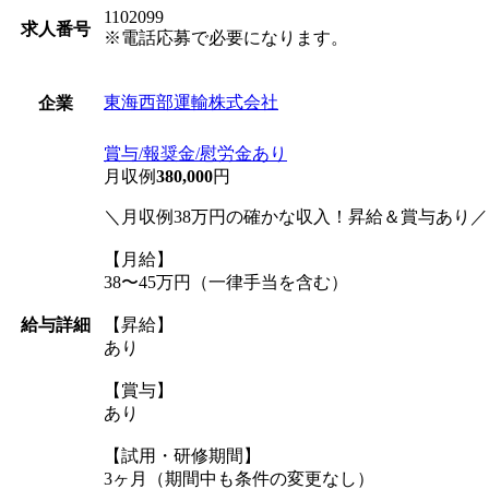
1102099
求人番号
※電話応募で必要になります。
東海西部運輸株式会社
企業
賞与/報奨金/慰労金あり
月収例
380,000
円
＼月収例38万円の確かな収入！昇給＆賞与あり／
【月給】
38〜45万円（一律手当を含む）
給与詳細
【昇給】
あり
【賞与】
あり
【試用・研修期間】
3ヶ月（期間中も条件の変更なし）