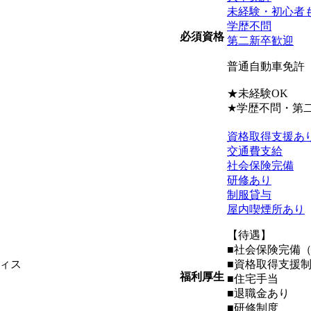
未経験・初心者
学歴不問
必須資格
第二新卒歓迎
普通自動車免許
★未経験OK
★学歴不問・第
資格取得支援あ
交通費支給
社会保険完備
研修あり
制服貸与
屋内喫煙所あり
【待遇】
■社会保険完備
ィス
■資格取得支援
福利厚生
■住宅手当
■退職金あり
■研修制度