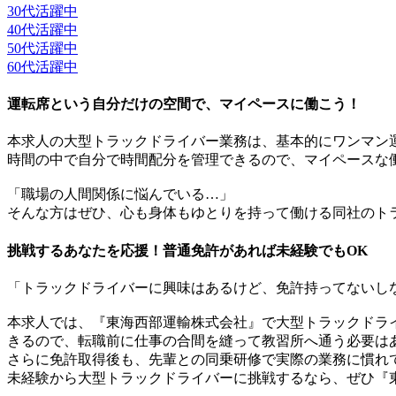
30代活躍中
40代活躍中
50代活躍中
60代活躍中
運転席という自分だけの空間で、マイペースに働こう！
本求人の大型トラックドライバー業務は、基本的にワンマン
時間の中で自分で時間配分を管理できるので、マイペースな
「職場の人間関係に悩んでいる…」
そんな方はぜひ、心も身体もゆとりを持って働ける同社のト
挑戦するあなたを応援！普通免許があれば未経験でもOK
「トラックドライバーに興味はあるけど、免許持ってないし
本求人では、『東海西部運輸株式会社』で大型トラックドラ
きるので、転職前に仕事の合間を縫って教習所へ通う必要は
さらに免許取得後も、先輩との同乗研修で実際の業務に慣れ
未経験から大型トラックドライバーに挑戦するなら、ぜひ『