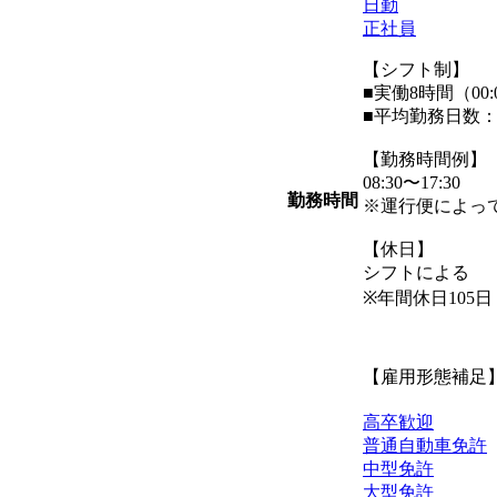
日勤
正社員
【シフト制】
■実働8時間（00:
■平均勤務日数：1
【勤務時間例】
08:30〜17:30
勤務時間
※運行便によっ
【休日】
シフトによる
※年間休日105日
【雇用形態補足
高卒歓迎
普通自動車免許
中型免許
大型免許