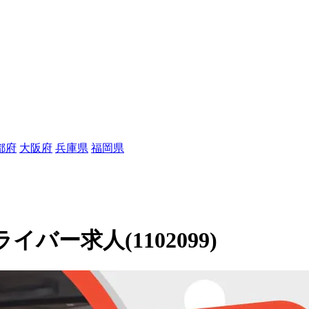
都府
大阪府
兵庫県
福岡県
ー求人(1102099)