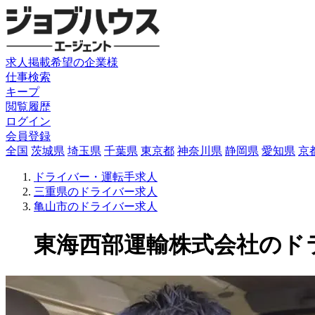
求人掲載希望の企業様
仕事検索
キープ
閲覧履歴
ログイン
会員登録
全国
茨城県
埼玉県
千葉県
東京都
神奈川県
静岡県
愛知県
京
ドライバー・運転手求人
三重県のドライバー求人
亀山市のドライバー求人
東海西部運輸株式会社のドライバ