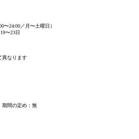
00〜24:00／月〜土曜日）
9〜23日
て異なります
】期間の定め：無