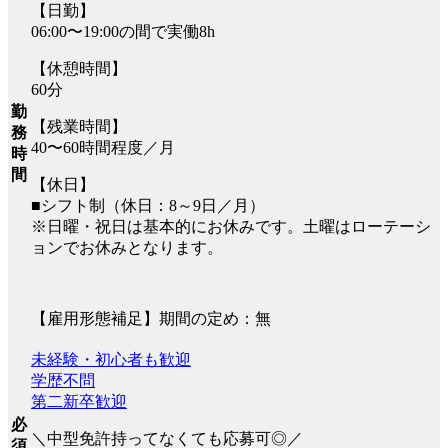
【日勤】
06:00〜19:00の間で実働8h
【休憩時間】
60分
勤
【残業時間】
務
40〜60時間程度／月
時
間
【休日】
■シフト制（休日：8～9日／月）
※日曜・祝日は基本的にお休みです。土曜はローテーシ
ョンでお休みとなります。
【雇用形態補足】期間の定め：無
未経験・初心者も歓迎
学歴不問
第二新卒歓迎
必
＼中型免許持ってなくても応募可◎／
須