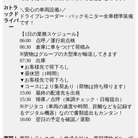
2tトラ
＼安心の車両設備♪／
ックド
ドライブレコーダー・バックモニター全車標準装備
ライバ
です！
ー
【1日の業務スケジュール】
06:00 点呼／運行前点検
06:30 倉庫に車をつけて荷積み
※貨物はグループの大型車が輸送してきます
07:30 出庫
▼お客様先で荷下ろし
▼昼休憩（1時間）
▼お客様先で荷下ろし
▼コースにより集荷あり（荷物は持ち帰ります）
15:00 最終の配達先を出発
15:30 帰庫／点呼（体調チェック・日報提出）
※デジタコ（車両の速度や時間、距離などを記録す
るデジタル機器）なので書類提出もカンタン！
16:00 翌日の予定を確認／退勤