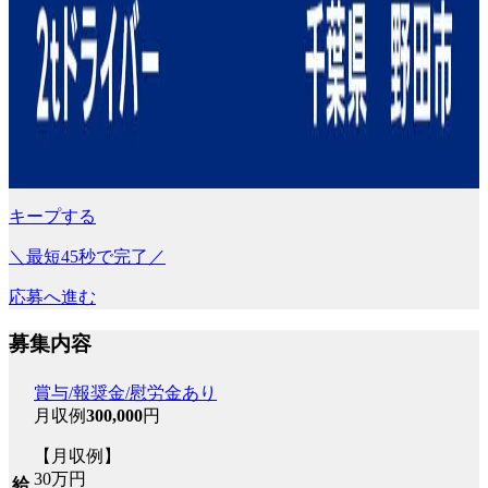
キープする
＼最短45秒で完了／
応募へ進む
募集内容
賞与/報奨金/慰労金あり
月収例
300,000
円
【月収例】
30万円
給