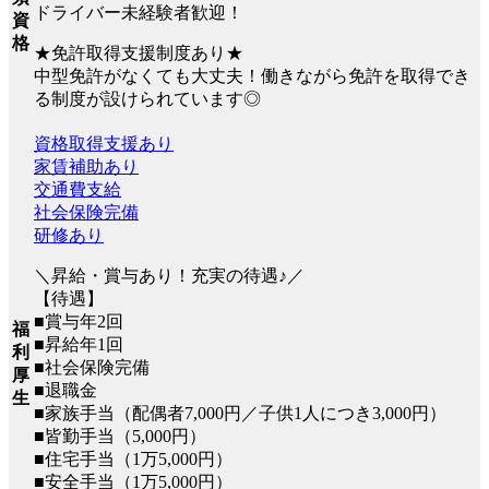
ドライバー未経験者歓迎！
資
格
★免許取得支援制度あり★
中型免許がなくても大丈夫！働きながら免許を取得でき
る制度が設けられています◎
資格取得支援あり
家賃補助あり
交通費支給
社会保険完備
研修あり
＼昇給・賞与あり！充実の待遇♪／
【待遇】
■賞与年2回
福
■昇給年1回
利
■社会保険完備
厚
■退職金
生
■家族手当（配偶者7,000円／子供1人につき3,000円）
■皆勤手当（5,000円）
■住宅手当（1万5,000円）
■安全手当（1万5,000円）