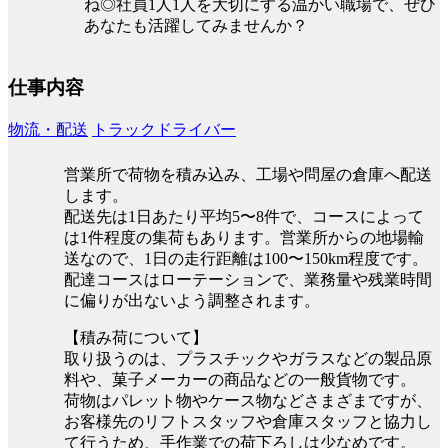
ね◎社員1人1人を大切にする温かい職場で、ぜひ
あなたも活躍してみませんか？
仕事内容
物流・配送
トラックドライバー
営業所で荷物を積み込み、工場や問屋の倉庫へ配送
します。
配送先は1日あたり平均5〜8件で、コースによって
は1件程度の集荷もあります。営業所からの地場輸
送なので、1日の走行距離は100〜150km程度です。
配達コースはローテーションで、業務量や残業時間
に偏りが出ないよう調整されます。
【積み荷について】
取り扱うのは、プラスチックやガラスなどの製品原
料や、菓子メーカーの商品などの一般貨物です。
荷物はパレット物やケース物などさまざまですが、
お客様先のリフトスタッフや倉庫スタッフと協力し
て行うため、手作業での荷下ろしは少なめです。