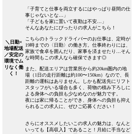
「子育てと仕事を両立するにはやっぱり昼間の仕
事じゃないとな…」
「子どもを家に置いて夜勤は不安…」
そんなあなたにぴったりの求人がこちら！
こちらのトラックドライバーのお仕事は、定時が
＼日勤×
19時までの〈日勤〉の働き方。仕事終わりには、
地場配送
家族で食卓を囲んだり、家事を済ませたり…そん
／安定の
な時間もこの求人なら確保できます◎
環境でム
リなく働
また、配送エリアは営業所から約20km圏内の地
く！
場（1日の走行距離は約100〜150km）なので、長
距離の運転はありません。しかも配送先にリフト
スタッフがいる場合も多く、荷物の積み下ろしに
よる身体への負担も少なめなのが魅力です。
夜には家に帰ることができ、身体への負担も抑え
られるこの求人に、ぜひご応募ください！
さらにオススメしたいこの求人の魅力は、なんと
いっても【高収入】であること！月給に手当など