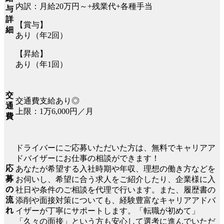
内訳：月給20万円～+残業代+各種手当
与
詳
【賞与】
細
あり（年2回）
【昇給】
あり（年1回）
交
交通費支給あり◎
通
上限：1万6,000円／月
費
ドライバーにご応募いただいた方は、無料でキャリアア
ドバイザーにお仕事の相談ができます！
応
あなたが希望する入社時期や年収、理想の働き方などを
募
お伺いし、希望に合う求人をご紹介したり、企業様に入
の
社日や条件のご相談を代理で行います。また、履歴書の
流
添削や面接対策についても、経験豊富なキャリアアドバ
れ
イザーが丁寧にサポートします。「転職が初めて」
「久々の面接」という方も安心して選考に進んでいただ