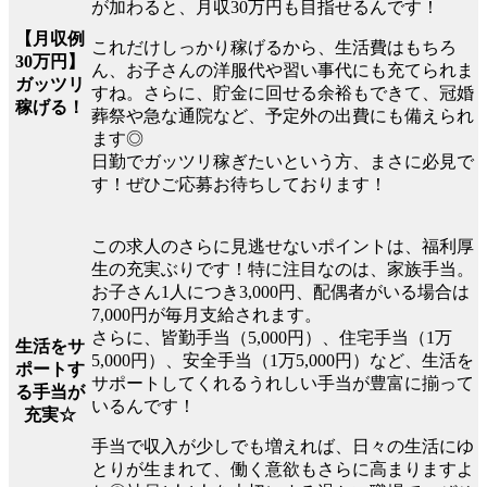
が加わると、月収30万円も目指せるんです！
【月収例
これだけしっかり稼げるから、生活費はもちろ
30万円】
ん、お子さんの洋服代や習い事代にも充てられま
ガッツリ
すね。さらに、貯金に回せる余裕もできて、冠婚
稼げる！
葬祭や急な通院など、予定外の出費にも備えられ
ます◎
日勤でガッツリ稼ぎたいという方、まさに必見で
す！ぜひご応募お待ちしております！
この求人のさらに見逃せないポイントは、福利厚
生の充実ぶりです！特に注目なのは、家族手当。
お子さん1人につき3,000円、配偶者がいる場合は
7,000円が毎月支給されます。
さらに、皆勤手当（5,000円）、住宅手当（1万
生活をサ
5,000円）、安全手当（1万5,000円）など、生活を
ポートす
サポートしてくれるうれしい手当が豊富に揃って
る手当が
いるんです！
充実☆
手当で収入が少しでも増えれば、日々の生活にゆ
とりが生まれて、働く意欲もさらに高まりますよ