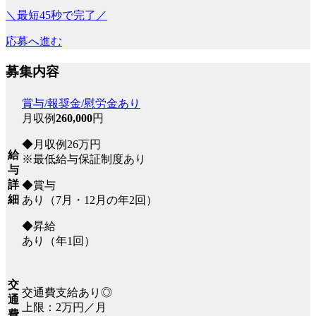
＼最短45秒で完了／
応募へ進む
募集内容
賞与/報奨金/慰労金あり
月収例
260,000
円
◆月収例26万円
給
※最低給与保証制度あり
与
詳
◆賞与
細
あり（7月・12月の年2回）
◆昇給
あり（年1回）
交
交通費支給あり◎
通
上限：2万円／月
費