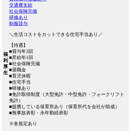
交通費支給
社会保険完備
研修あり
制服貸与
＼生活コストをカットできる住宅手当あり／
【待遇】
■賞与年2回
福
■昇給年1回
利
■社会保険完備
厚
■退職金
生
■育児休暇
■住宅手当
■研修あり
■免許取得制度（大型免許・中型免許・フォークリフト
免許）
■提携している保育所あり（保育所代を会社が助成）
■無事故表彰・永年勤続表彰
※各規定あり