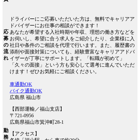
ドライバーにご応募いただいた方は、無料でキャリアア
ドバイザーにお仕事の相談ができます！
応
あなたが希望する入社時期や年収、理想の働き方などを
募
お伺いし、希望に合う求人をご紹介したり、企業様に入
の
社日や条件のご相談を代理で行います。また、履歴書の
流
添削や面接対策についても、経験豊富なキャリアアドバ
れ
イザーが丁寧にサポートします。「転職が初めて」
「久々の面接」という方も安心して選考に進んでいただ
けます！ぜひお気軽にご相談ください。
車通勤OK
バイク通勤OK
広島県 福山市
【西部運輸／福山支店】
〒721-0956
広島県福山市箕沖町28-1
勤
【アクセス】
務