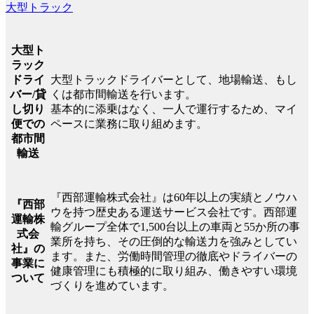
大型トラック
大型ト
ラック
大型トラックドライバーとして、地場輸送、もし
ドライ
くは都市間輸送を行います。
バー/貸
基本的に添乗はなく、一人で運行するため、マイ
し切り
ペースに業務に取り組めます。
便での
都市間
輸送
『西部運輸株式会社』は60年以上の実績とノウハ
『西部
ウを持つ歴史ある運送サービス会社です。西部運
運輸株
輸グループ全体で1,500台以上の車両と55か所の事
式会
業所を持ち、その圧倒的な輸送力を強みとしてい
社』の
ます。また、労働時間管理の徹底やドライバーの
事業に
健康管理にも積極的に取り組み、働きやすい環境
ついて
づくりを進めています。