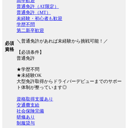
高卒歓迎
普通免許（AT限定）
普通免許（MT）
未経験・初心者も歓迎
学歴不問
第二新卒歓迎
＼普通免許があれば未経験から挑戦可能！／
必須
資格
【必須条件】
普通免許
★学歴不問
★未経験OK
大型免許取得からドライバーデビューまでのサポー
ト体制が整っています◎
資格取得支援あり
交通費支給
社会保険完備
研修あり
制服貸与