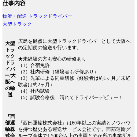
仕事内容
物流・配送
トラックドライバー
大型トラック
広島を拠点に大型トラックドライバーとして大阪へ
大型
の定期便の輸送を行います。
トラ
ック
★未経験の方も安心の研修あり
ドラ
（1）合宿免許
イバ
（2）社内研修（経験者も研修あり）
ー/大
（3）先輩による同乗研修（経験者は約1ヶ月／未経
阪へ
験者は約2ヶ月）
の輸
（4）社内試験
送
（5）試験合格後、晴れてドライバーデビュー！
『西
『西部運輸株式会社』は60年以上の実績とノウハウ
部運
を持つ歴史ある運送サービス会社です。西部運輸グ
輸株
ループ全体で1,500台以上の車両と55か所の事業所を
式会