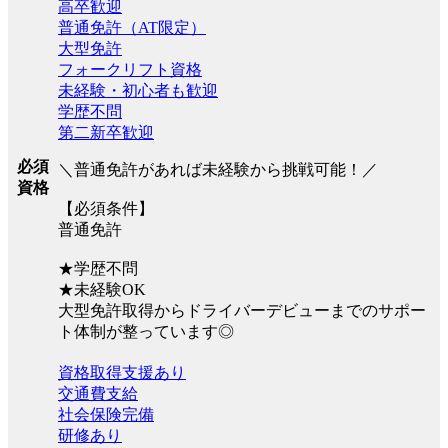
高卒歓迎
普通免許（AT限定）
大型免許
フォークリフト資格
未経験・初心者も歓迎
学歴不問
第二新卒歓迎
必須
＼普通免許があれば未経験から挑戦可能！／
資格
【必須条件】
普通免許
★学歴不問
★未経験OK
大型免許取得からドライバーデビューまでのサポー
ト体制が整っています◎
資格取得支援あり
交通費支給
社会保険完備
研修あり