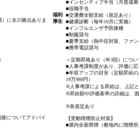
■インセンティブ手当（月度成果
■役職手当
福利
■交通費全額支給（規定あり）
）に全25拠点ありま
厚生
■健康診断（毎年10月に実施）
■インフルエンザ予防接種
■制服貸与
■夏季支給（熱中症対策、ファン
■携帯電話貸与
＜定期昇格あり（年3回）につい
ス
■人事考課制度があり、評価に
■年収アップの目安（定額昇給のみの場
19万980円）
※人事考課による昇給は、上記
※昇給額や評価基準の詳細は、
※各規定あり
面接についてアドバイ
【受動喫煙防止対策】
■屋内全面禁煙（敷地内に喫煙所