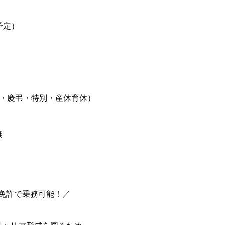
（予定）
始・慶弔・特別・産休育休）
無
免許で乗務可能！／