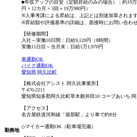
■年収アップの目安（定額昇給のみの場合）：約19万円U
円 × 12カ月 × 3回＝19万980円）
※人事考課による昇給は、上記とは別途加算されま
※昇給額や評価基準の詳細は、面接時にお問い合わ
【研修期間】
入社～実働10日間：日給9,120円（8時間）
実働11日目～当月末：日給1万1,970円
車通勤OK
バイク通勤OK
愛知県
阿久比町
【株式会社アシスト 阿久比事業所】
〒470-2211
愛知県知多郡阿久比町草木殿井田10 コープあいち 
【アクセス】
名古屋鉄道河和線「坂部駅」より車で約8分
◇マイカー通勤OK（駐車場完備）
勤務地