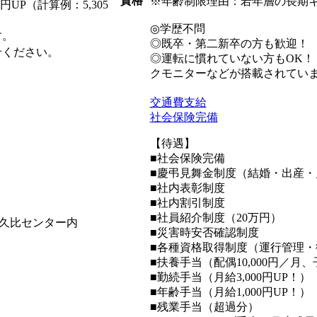
資格
※年齢制限理由：若年層の長期
P（計算例：5,305
◎学歴不問
す。
◎既卒・第二新卒の方も歓迎！
せください。
◎運転に慣れていない方もOK
クモニターなどが搭載されてい
交通費支給
社会保険完備
【待遇】
■社会保険完備
■慶弔見舞金制度（結婚・出産・
■社内表彰制度
■社内割引制度
■社員紹介制度（20万円）
阿久比センター内
■災害時安否確認制度
■各種資格取得制度（運行管理・
■扶養手当（配偶10,000円／月、
■勤続手当（月給3,000円UP！）
■年齢手当（月給1,000円UP！）
■残業手当（超過分）