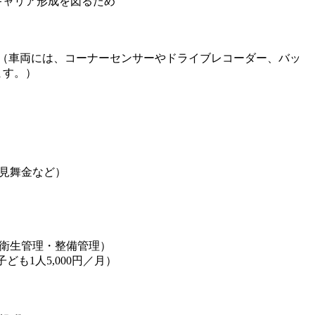
キャリア形成を図るため
！（車両には、コーナーセンサーやドライブレコーダー、バッ
ます。）
見舞金など）
衛生管理・整備管理）
子ども1人5,000円／月）