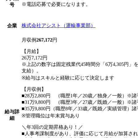
※電話応募で必要になります。
号
株式会社アシスト（運輸事業部）
企業
月収例
267,172
円
【月給】
26万7,172円
※上記の数字は固定残業代45時間分「6万4,305円
支給）。
※給与はスキルと経験に応じて決定します
【月収例】
■28万2,800円 （職歴1年／20歳／独身／一般）※
■31万9,800円 （職歴3年／27歳／既婚／一般）※
■35万9,800円（職歴8年／33歳／既婚／実績管理）
給与詳
※管理職位は年末賞与あり
細
＼年3回の定期昇格あり！／
■人事考課制度があり、評価に応じて月給が加算さ