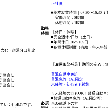
正社員
■基本就業時間｜07:30〜16:30
｜実働時間：8時間
｜休憩時間：1時間
勤務
【休日・休暇】
時間
■完全週休2日制（土日）
■年間休日106〜109日
■各種休暇制度（有給・年末年
」を含む（超過分は別途
【雇用形態補足】期間の定め：
普通自動車免許
諸手当含む
普通免許（AT限定）
諸手当含む
未経験・初心者も歓迎
諸手当含む
＼未経験の方もOK！普通自動車
■普通自動車免許（AT限定可）
必須
※35歳以下の方
れていく仕組みです。