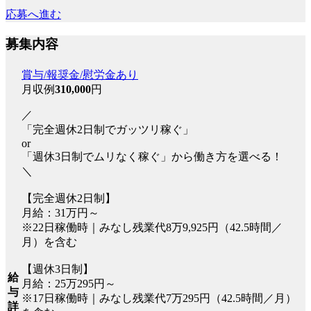
応募へ進む
募集内容
賞与/報奨金/慰労金あり
月収例
310,000
円
／
「完全週休2日制でガッツリ稼ぐ」
or
「週休3日制でムリなく稼ぐ」から働き方を選べる！
＼
【完全週休2日制】
月給：31万円～
※22日稼働時｜みなし残業代8万9,925円（42.5時間／
月）を含む
【週休3日制】
給
月給：25万295円～
与
※17日稼働時｜みなし残業代7万295円（42.5時間／月）
詳