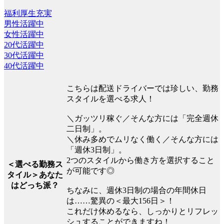
福利厚生充実
男性活躍中
女性活躍中
20代活躍中
30代活躍中
40代活躍中
こちらは配送ドライバーでは珍しい、勤務
スタイルを選べる求人！
＼ガッツリ稼ぐ／そんな方には「完全週休
二日制」。
＼休み多めでムリなく働く／そんな方には
「週休3日制」。
2つのスタイルから働き方を選択すること
＜選べる勤務ス
が可能です◎
タイル＞あなた
はどっち派？
ちなみに、週休3日制の場合の年間休日
は……驚異の＜最大156日＞！
これだけ休めるなら、しっかりとリフレッ
シュすることができますね！