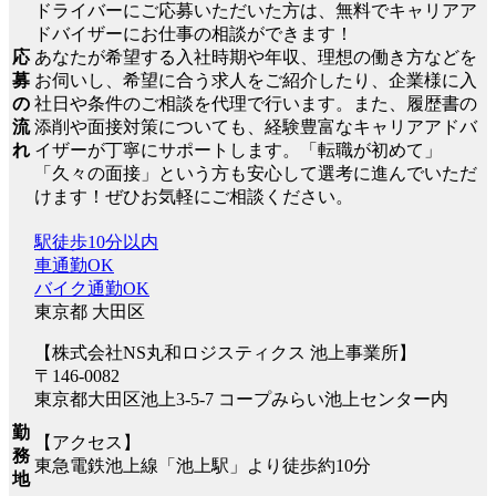
ドライバーにご応募いただいた方は、無料でキャリアア
ドバイザーにお仕事の相談ができます！
応
あなたが希望する入社時期や年収、理想の働き方などを
募
お伺いし、希望に合う求人をご紹介したり、企業様に入
の
社日や条件のご相談を代理で行います。また、履歴書の
流
添削や面接対策についても、経験豊富なキャリアアドバ
れ
イザーが丁寧にサポートします。「転職が初めて」
「久々の面接」という方も安心して選考に進んでいただ
けます！ぜひお気軽にご相談ください。
駅徒歩10分以内
車通勤OK
バイク通勤OK
東京都 大田区
【株式会社NS丸和ロジスティクス 池上事業所】
〒146-0082
東京都大田区池上3-5-7 コープみらい池上センター内
勤
【アクセス】
務
東急電鉄池上線「池上駅」より徒歩約10分
地