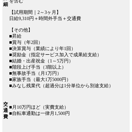
を含む
細
【試用期間｜2～3ヶ月】
日給9,310円＋時間外手当＋交通費
【その他】
■昇給
■賞与（年2回）
■決算賞与（業績により年1回）
■奨励金（指定サービス加入で成果給支給）
■結婚・出産祝金（1～5万円）
■階段上げ手当（3階以上）
■無事故手当（月1万円）
■家族手当（最大1万5000円）
■みなし残業代（超過分は1分単位から別途支給）
交
■月10万円ほど（実費支給）
通
■自転車通勤は一律月1,500円
費