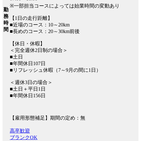
※一部担当コースによっては始業時間の変動あり
勤
務
【1日の走行距離】
時
■近場のコース：10～20km
間
■長めのコース：20～30km前後
【休日・休暇】
＜完全週休2日制の場合＞
■土日
■年間休日107日
■リフレッシュ休暇（7～9月の間に1日）
＜週休3日の場合＞
■土日＋平日1日
■年間休日156日
【雇用形態補足】期間の定め：無
高卒歓迎
ブランクOK