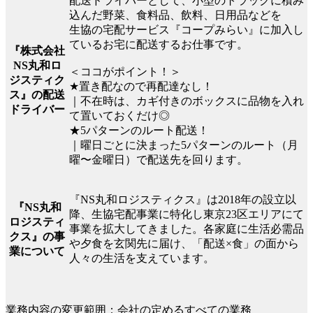
配送ドライバーとして、小型のトラックに積み
込んだ野菜、食料品、飲料、日用品などを
生協の宅配サービス『コープみらい』に加入し
ているお宅に配送するお仕事です。
『株式会社
NS丸和ロ
＜ココがポイント！＞
ジスティク
★置き配なので再配達なし！
ス』の配送
｜不在時は、カギ付きのボックスに品物を入れ
ドライバー
て置いておくだけ◎
★5パターンのルート配送！
｜曜日ごとに決まった5パターンのルート（月
曜〜金曜日）で配送先を回ります。
『NS丸和ロジスティクス』は2018年の設立以
『NS丸和
降、生協宅配事業に特化し東京23区エリアにて
ロジスティ
事業を拡大してきました。各家庭に生活必需品
クス』の事
や夕食を玄関先に届け、「配送×食」の面から
業について
人々の生活を支えています。
業務内容の変更範囲：会社の定めるすべての業務