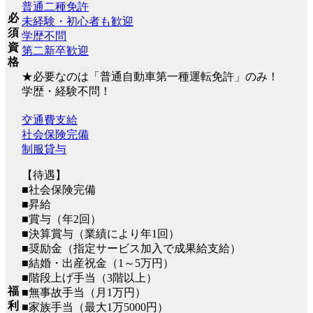
普通二種免許
必
未経験・初心者も歓迎
須
学歴不問
資
第二新卒歓迎
格
★必要なのは「普通自動車第一種運転免許」のみ！
学歴・経験不問！
交通費支給
社会保険完備
制服貸与
【待遇】
■社会保険完備
■昇給
■賞与（年2回）
■決算賞与（業績により年1回）
■奨励金（指定サービス加入で成果給支給）
■結婚・出産祝金（1～5万円）
■階段上げ手当（3階以上）
福
■無事故手当（月1万円）
利
■家族手当（最大1万5000円）