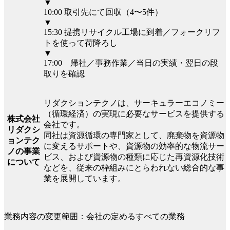
▼
10:00 取引先にて回収（4〜5件）
▼
15:30 提携リサイクル⼯場に到着／フォークリフ
トを使って荷降ろし
▼
17:00 帰社／事務作業／当⽇の実績・翌⽇の段
取りを確認
リダクションテクノは、サーキュラーエコノミー
（循環経済）の実現に必要なサービスを提供する
株式会社
会社です。
リダクシ
同社は資源循環の専門家として、廃棄物を資源物
ョンテク
に変えるサポートや、資源物の効率的な物流サー
ノの事業
ビス、および資源物の種類に応じた再資源化技術
について
などを、従来の枠組みにとらわれない総合的な事
業を展開しています。
業務内容の変更範囲：会社の定めるすべての業務