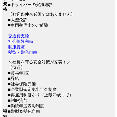
資
■ドライバーの実務経験
格
【歓迎条件※必須ではありません】
■大型免許
■車両整備士のご経験
交通費支給
社会保険完備
制服貸与
髪型・髪色自由
＼社員を守る安全対策が充実！／
【待遇】
■賞与年2回
■昇給
■社会保険完備
■企業型確定拠出年⾦制度
■再雇⽤制度あり（上限70歳まで）
■制服貸与
■勤続年度表彰制度
■髪型＆髪色自由
福
利