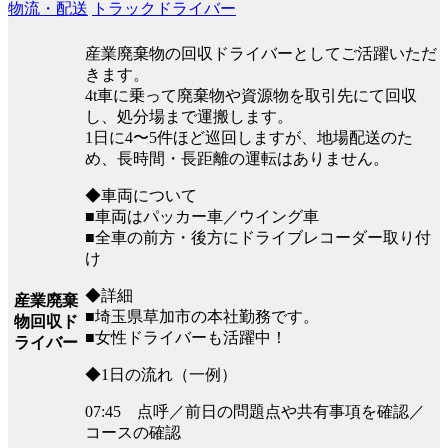
物流・配送
トラックドライバー
産業廃棄物の回収ドライバーとしてご活躍いただ
きます。
4t⾞に乗って廃棄物や資源物を取引先にて回収
し、処分場まで運搬します。
1⽇に4〜5件ほど巡回しますが、地場配送のた
め、⻑時間・⻑距離の運転はありません。
◆車両について
■車両はパッカー車／ウイング車
■全車の前方・後方にドライブレコーダー取り付
け
◆詳細
産業廃棄
■埼玉県草加市の本社勤務です。
物回収ド
■女性ドライバーも活躍中！
ライバー
◆1⽇の流れ（一例）
07:45 点呼／前⽇の問題点や共有事項を確認／
コースの確認