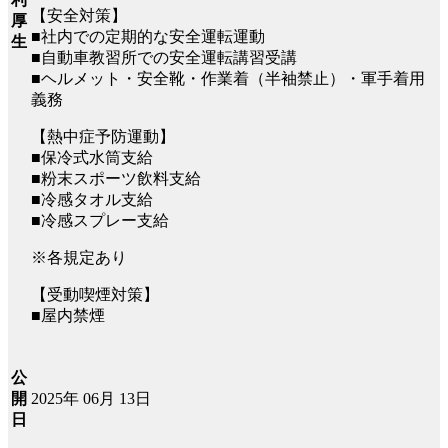
【安全対策】
厚
■社内での定期的な安全運転運動
生
■自動車教習所での安全運転講習受講
■ヘルメット・安全靴・作業着（半袖禁止）・軍手着用
義務
【熱中症予防運動】
■保冷式水筒支給
■粉末スポーツ飲料支給
■冷感タオル支給
■冷感スプレー支給
※各規定あり
【受動喫煙対策】
■屋内禁煙
公
2025年 06月 13日
開
日