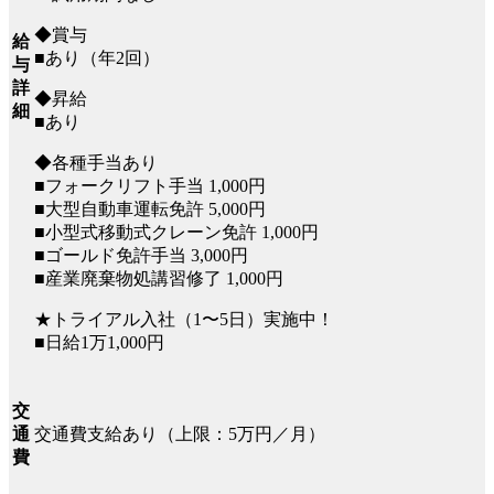
◆賞与
給
■あり（年2回）
与
詳
◆昇給
細
■あり
◆各種⼿当あり
■フォークリフト⼿当 1,000円
■⼤型⾃動⾞運転免許 5,000円
■⼩型式移動式クレーン免許 1,000円
■ゴールド免許⼿当 3,000円
■産業廃棄物処講習修了 1,000円
★トライアル入社（1〜5日）実施中！
■日給1万1,000円
交
交通費⽀給あり（上限：5万円／月）
通
費