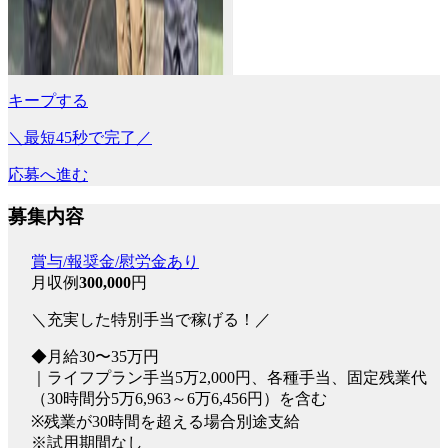
キープする
＼最短45秒で完了／
応募へ進む
募集内容
賞与/報奨金/慰労金あり
月収例
300,000
円
＼充実した特別手当で稼げる！／
◆月給30〜35万円
｜ライフプラン手当5万2,000円、各種手当、固定残業代
（30時間分5万6,963～6万6,456円）を含む
※残業が30時間を超える場合別途支給
※試用期間なし