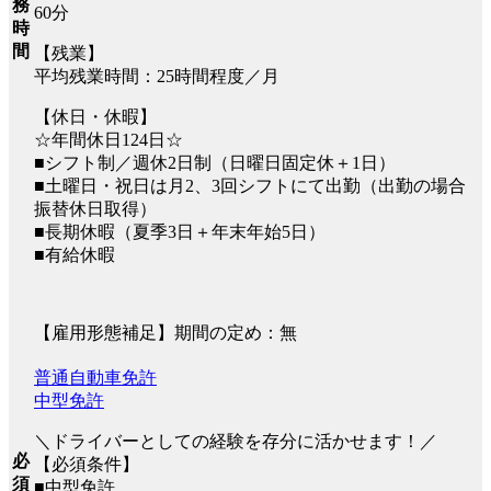
務
60分
時
間
【残業】
平均残業時間：25時間程度／月
【休日・休暇】
☆年間休日124日☆
■シフト制／週休2⽇制（⽇曜⽇固定休＋1⽇）
■⼟曜⽇・祝⽇は⽉2、3回シフトにて出勤（出勤の場合
振替休日取得）
■長期休暇（夏季3日＋年末年始5日）
■有給休暇
【雇用形態補足】期間の定め：無
普通自動車免許
中型免許
＼ドライバーとしての経験を存分に活かせます！／
必
【必須条件】
須
■中型免許