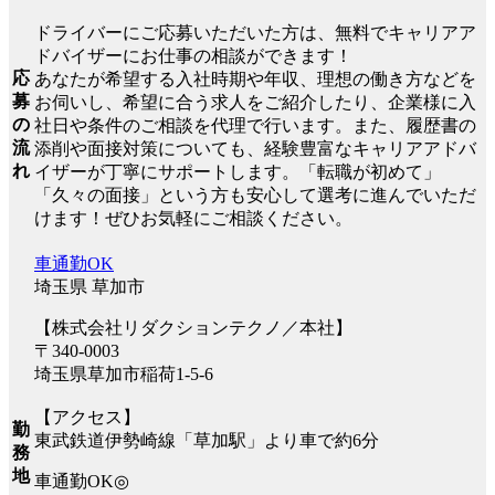
ドライバーにご応募いただいた方は、無料でキャリアア
ドバイザーにお仕事の相談ができます！
応
あなたが希望する入社時期や年収、理想の働き方などを
募
お伺いし、希望に合う求人をご紹介したり、企業様に入
の
社日や条件のご相談を代理で行います。また、履歴書の
流
添削や面接対策についても、経験豊富なキャリアアドバ
れ
イザーが丁寧にサポートします。「転職が初めて」
「久々の面接」という方も安心して選考に進んでいただ
けます！ぜひお気軽にご相談ください。
車通勤OK
埼玉県 草加市
【株式会社リダクションテクノ／本社】
〒340-0003
埼⽟県草加市稲荷1-5-6
【アクセス】
勤
東武鉄道伊勢崎線「草加駅」より車で約6分
務
地
⾞通勤OK◎