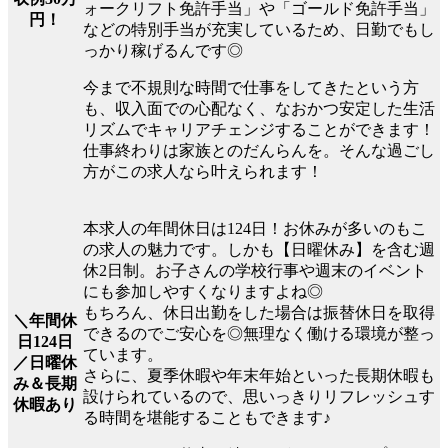
ォークリフト免許手当」や「ゴールド免許手当」
円！
などの特別手当が充実しているため、日勤でもし
っかり稼げるんです◎
今まで不規則な時間で仕事をしてきたという方
も、収入面での心配なく、なおかつ安定した生活
リズムでキャリアチェンジすることができます！
仕事終わりは家族とのだんらんを。そんな過ごし
方がこの求人なら叶えられます！
本求人の年間休日は124日！お休みが多いのもこ
の求人の魅力です。しかも【日曜休み】を含む週
休2日制。お子さんの学校行事や週末のイベント
にも参加しやすくなりますよね◎
もちろん、休日出勤をした場合は振替休日を取得
＼年間休
できるのでご安心を◎無理なく働ける環境が整っ
日124日
ています。
／日曜休
さらに、夏季休暇や年末年始といった長期休暇も
み＆長期
設けられているので、思いっきりリフレッシュす
休暇あり
る時間を堪能することもできます♪