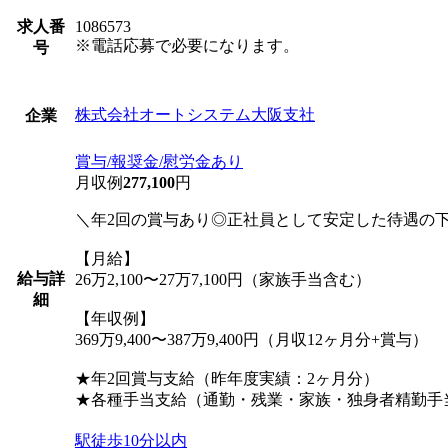
求人番
1086573
※電話応募で必要になります。
号
株式会社オートシステム大阪支社
企業
賞与/報奨金/慰労金あり
月収例
277,100
円
＼年2回の賞与あり◎正社員として安定した待遇の
【月給】
給与詳
26万2,100〜27万7,100円（家族手当含む）
細
【年収例】
369万9,400〜387万9,400円（月収12ヶ月分+賞与）
★年2回賞与支給（昨年度実績：2ヶ月分）
★各種手当支給（通勤・残業・家族・独身者精勤手
駅徒歩10分以内