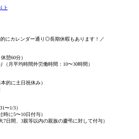
以上
本的にカレンダー通り◎長期休暇もあります！／
00（休憩60分）
り（月平均時間外労働時間：10〜30時間）
基本的に土日祝休み）
日
1〜1/3）
社時に5〜10日付与）
大7日間、3親等以内の親族の慶弔に対して付与）