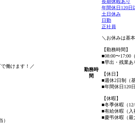
長期休暇あり
年間休日120日
土日休み
日勤
正社員
＼お休みは基
【勤務時間】
■08:00〜17:
■早出・残業あ
下で働けます！／
勤務時
【休日】
間
■週休2日制（
■年間休日120
【休暇】
■冬季休暇（12/3
■有給休暇（入
■慶弔休暇（最
当）