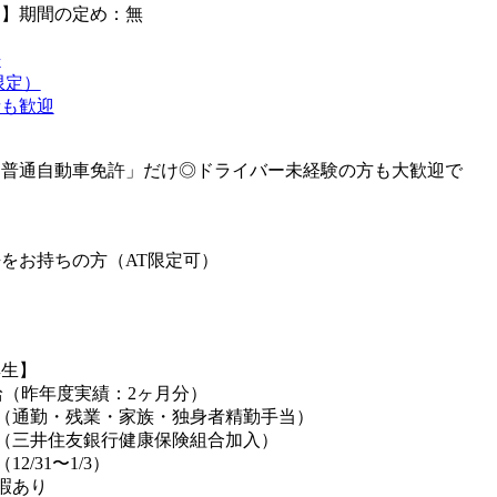
足】期間の定め：無
許
限定）
者も歓迎
「普通自動車免許」だけ◎ドライバー未経験の方も大歓迎で
をお持ちの方（AT限定可）
厚生】
支給（昨年度実績：2ヶ月分）
（通勤・残業・家族・独身者精勤手当）
（三井住友銀行健康保険組合加入）
2/31〜1/3）
暇あり