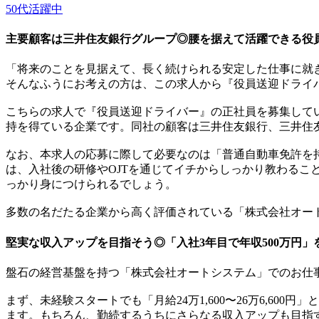
50代活躍中
主要顧客は三井住友銀行グループ◎腰を据えて活躍できる役
「将来のことを見据えて、長く続けられる安定した仕事に就
そんなふうにお考えの方は、この求人から『役員送迎ドライ
こちらの求人で『役員送迎ドライバー』の正社員を募集して
持を得ている企業です。同社の顧客は三井住友銀行、三井住
なお、本求人の応募に際して必要なのは「普通自動車免許を
は、入社後の研修やOJTを通じてイチからしっかり教わる
っかり身につけられるでしょう。
多数の名だたる企業から高く評価されている「株式会社オー
堅実な収入アップを目指そう◎「入社3年目で年収500万円」
盤石の経営基盤を持つ「株式会社オートシステム」でのお仕
まず、未経験スタートでも「月給24万1,600〜26万6,600円
ます。もちろん、勤続するうちにさらなる収入アップも目指す