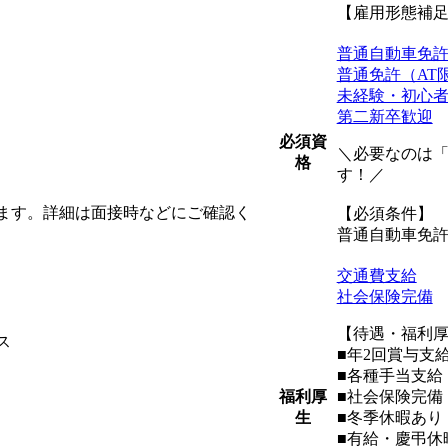
【雇用形態補
普通自動車免
普通免許（AT
未経験・初心
第二新卒歓迎
必須資
＼必要なのは
格
す！／
ます。詳細は面接時などにご確認く
【必須条件】
普通自動車免許
交通費支給
社会保険完備
【待遇・福利
ス
■年2回賞与
■各種手当支給
福利厚
■社会保険完備
生
■冬季休暇あり（1
■有給・慶弔休