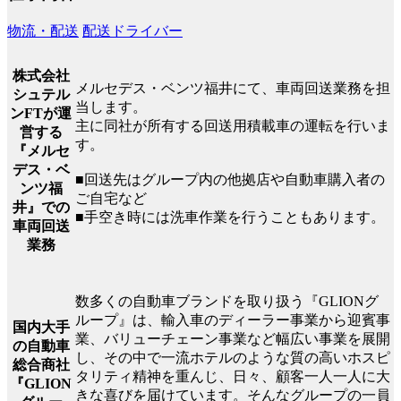
物流・配送
配送ドライバー
株式会社
メルセデス・ベンツ福井にて、車両回送業務を担
シュテル
当します。
ンFTが運
主に同社が所有する回送用積載車の運転を行いま
営する
す。
『メルセ
デス・ベ
■回送先はグループ内の他拠店や自動車購入者の
ンツ福
ご自宅など
井』での
■手空き時には洗車作業を行うこともあります。
車両回送
業務
数多くの自動車ブランドを取り扱う『GLIONグ
ループ』は、輸入車のディーラー事業から迎賓事
国内大手
業、バリューチェーン事業など幅広い事業を展開
の自動車
し、その中で一流ホテルのような質の高いホスピ
総合商社
タリティ精神を重んじ、日々、顧客一人一人に大
『GLION
きな喜びを届けています。そんなグループの一員