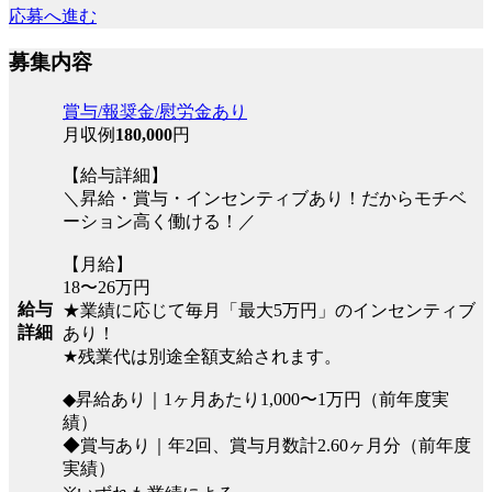
応募へ進む
募集内容
賞与/報奨金/慰労金あり
月収例
180,000
円
【給与詳細】
＼昇給・賞与・インセンティブあり！だからモチベ
ーション高く働ける！／
【月給】
18〜26万円
給与
★業績に応じて毎月「最大5万円」のインセンティブ
詳細
あり！
★残業代は別途全額支給されます。
◆昇給あり｜1ヶ月あたり1,000〜1万円（前年度実
績）
◆賞与あり｜年2回、賞与月数計2.60ヶ月分（前年度
実績）