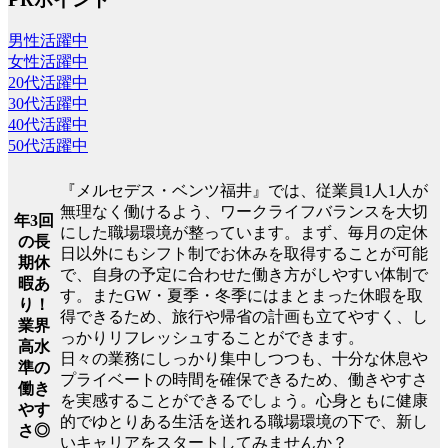
男性活躍中
女性活躍中
20代活躍中
30代活躍中
40代活躍中
50代活躍中
『メルセデス・ベンツ福井』では、従業員1人1人が
無理なく働けるよう、ワークライフバランスを大切
年3回
にした職場環境が整っています。まず、毎月の定休
の長
日以外にもシフト制でお休みを取得することが可能
期休
で、自身の予定に合わせた働き方がしやすい体制で
暇あ
す。またGW・夏季・冬季にはまとまった休暇を取
り！
得できるため、旅行や帰省の計画も立てやすく、し
業界
っかりリフレッシュすることができます。
高水
日々の業務にしっかり集中しつつも、十分な休息や
準の
プライベートの時間を確保できるため、働きやすさ
働き
を実感することができるでしょう。心身ともに健康
やす
的でゆとりある生活を送れる職場環境の下で、新し
さ◎
いキャリアをスタートしてみませんか？