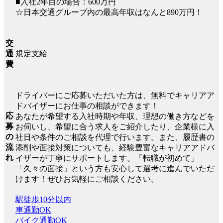
■入社2年目の場合：600万円
☆日本交通グループ内の最高年収はなんと890万円！
交
規定支給
通
費
ドライバーにご応募いただいた方は、無料でキャリアア
ドバイザーにお仕事の相談ができます！
応
あなたが希望する入社時期や年収、理想の働き方などを
募
お伺いし、希望に合う求人をご紹介したり、企業様に入
の
社日や条件のご相談を代理で行います。また、履歴書の
流
添削や面接対策についても、経験豊富なキャリアアドバ
れ
イザーが丁寧にサポートします。「転職が初めて」
「久々の面接」という方も安心して選考に進んでいただ
けます！ぜひお気軽にご相談ください。
駅徒歩10分以内
車通勤OK
バイク通勤OK