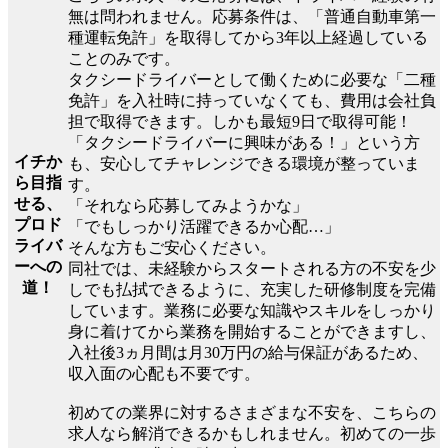
無は問われません。応募条件は、「普通自動車第一
種運転免許」を取得してから3年以上経過している
ことのみです。
タクシードライバーとして働くために必要な「二種
免許」を入社時に持っていなくても、費用は会社負
担で取得できます。しかも最短9日で取得可能！
「タクシードライバーに興味がある！」という方
イチか
も、安心してチャレンジできる環境が整っていま
ら目指
す。
せる、
「それなら応募してみようかな」
プロド
「でもしっかり活躍できるか心配…」
ライバ
そんな方もご安心ください。
ーへの
同社では、未経験からスタートされる方の不安を少
道！
しでも払拭できるように、充実した研修制度を完備
しています。業務に必要な知識やスキルをしっかり
身に着けてから業務を開始することができますし、
入社後3ヵ月間は月30万円の給与保証があるため、
収入面の心配も不要です。
初めての業界に対するさまざまな不安を、こちらの
求人なら解消できるかもしれません。初めての一歩