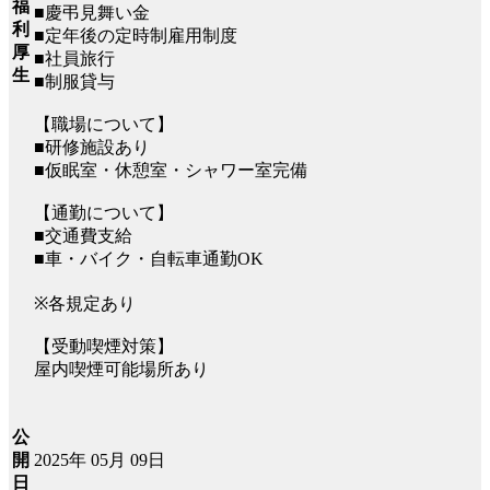
福
■慶弔見舞い金
利
■定年後の定時制雇用制度
厚
■社員旅行
生
■制服貸与
【職場について】
■研修施設あり
■仮眠室・休憩室・シャワー室完備
【通勤について】
■交通費支給
■車・バイク・自転車通勤OK
※各規定あり
【受動喫煙対策】
屋内喫煙可能場所あり
公
2025年 05月 09日
開
日