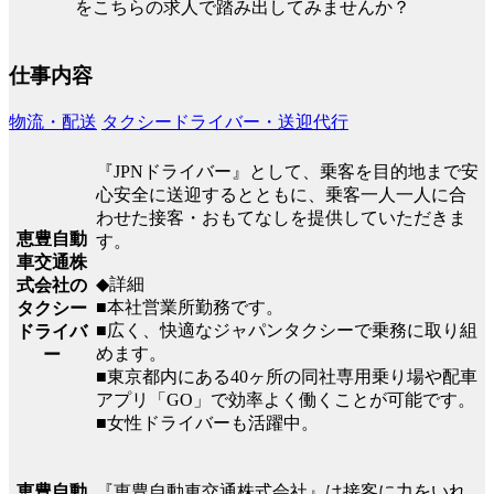
をこちらの求人で踏み出してみませんか？
仕事内容
物流・配送
タクシードライバー・送迎代行
『JPNドライバー』として、乗客を目的地まで安
心安全に送迎するとともに、乗客一人一人に合
わせた接客・おもてなしを提供していただきま
恵豊自動
す。
車交通株
◆詳細
式会社の
■本社営業所勤務です。
タクシー
■広く、快適なジャパンタクシーで乗務に取り組
ドライバ
めます。
ー
■東京都内にある40ヶ所の同社専用乗り場や配車
アプリ「GO」で効率よく働くことが可能です。
■女性ドライバーも活躍中。
『恵豊自動車交通株式会社』は接客に力をいれ
恵豊自動