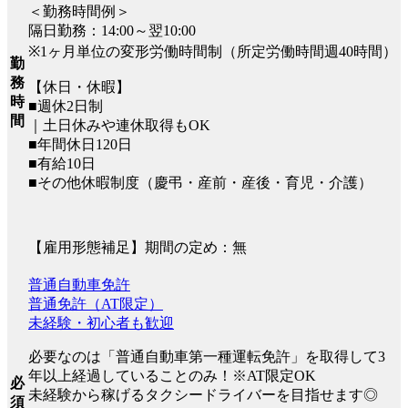
＜勤務時間例＞
隔日勤務：14:00～翌10:00
※1ヶ月単位の変形労働時間制（所定労働時間週40時間）
勤
務
【休日・休暇】
時
■週休2日制
間
｜土日休みや連休取得もOK
■年間休日120日
■有給10日
■その他休暇制度（慶弔・産前・産後・育児・介護）
【雇用形態補足】期間の定め：無
普通自動車免許
普通免許（AT限定）
未経験・初心者も歓迎
必要なのは「普通自動車第一種運転免許」を取得して3
年以上経過していることのみ！※AT限定OK
必
未経験から稼げるタクシードライバーを目指せます◎
須