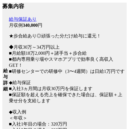
募集内容
給与保証あり
月収例
340,000
円
★歩合給あり◎頑張った分だけ給与に還元！
◆月収30万～34万円以上
■月給額18万2,000円＋諸手当＋歩合給
■都内専用乗り場やスマホアプリで効率良く高収入
GET！
給
■研修センターでの研修中（3〜4週間）は日給1万円です
与
◆給与保証
詳
■入社3ヵ月間は月収30万円を保証します
細
■保証額を超える売上を確保できた場合は、保証額＋上
乗せ分を支給します
◆収入例
＜年収＞
■入社1年目の場合：320万円