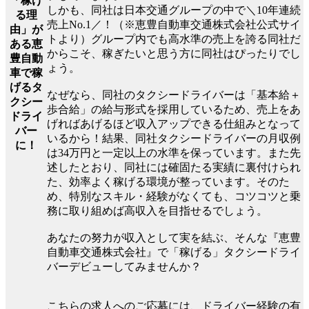
「稼げ
しかも、同社は日本交通グループの中で＼10年連続
る理
売上No.1／！（※恵豊自動車交通株式会社公式サイ
由」が
トより）グループ内でも高水準の売上を誇る同社だ
ある恵
からこそ、稼ぎたいと思う方に同社はぴったりでし
豊自動
ょう。
車で稼
げるタ
なぜなら、同社のタクシードライバーは「基本給＋
クシー
歩合給」の給与形式を採用しているため、売上をあ
ドライ
げればあげるほど収入アップできる仕組みとなって
バー
いるから！結果、同社タクシードライバーの月収例
に！
は34万円と一定以上の水準を保っています。また先
述したとおり、同社には確固たる実績に裏付けられ
た、効率よく稼げる環境が整っています。そのた
め、特別なスキル・経験がなくても、コツコツと乗
務に取り組めば高収入を目指せるでしょう。
あなたの努力が収入として実を結ぶ、そんな『恵豊
自動車交通株式会社』で「稼げる」タクシードライ
バーデビューしてみませんか？
こちらの求人へのご応募には、ドライバー経験の有