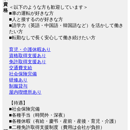
資
＜以下のような方も歓迎しています＞
格
■車の運転が好きな方
■人と接するのが好きな方
■語学力（英語・中国語・韓国語など）を活かして働き
たい方
■転勤なしで長く安心して働き続けたい方
育児・介護休暇あり
資格取得支援あり
免許取得支援あり
交通費支給
社会保険完備
研修あり
制服貸与
屋内喫煙所あり
【待遇】
■社会保険完備
■各種手当（時間外・深夜）
■各種休暇（有給・慶弔・産前・産後・育児・介護）
■二種免許取得支援制度（費用は会社が負担）