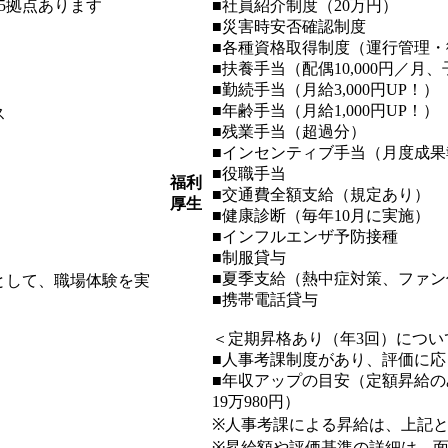
5拠点あります
■社員紹介制度（20万円）
■災害時安否確認制度
■各種資格取得制度（運行管理・
■扶養手当（配偶10,000円／月、
■勤続手当（月給3,000円UP！）
■年齢手当（月給1,000円UP！）
ス
■残業手当（超過分）
■インセンティブ手当（月度成果
■役職手当
福利
■交通費全額支給（規定あり）
厚生
■健康診断（毎年10月に実施）
■インフルエンザ予防接種
■制服貸与
■夏季支給（熱中症対策、ファン
として、職場体験を実
■携帯電話貸与
＜定期昇格あり（年3回）につい
■人事考課制度があり、評価に
■年収アップの目安（定額昇給のみの場
19万980円）
※人事考課による昇給は、上記
※昇給額や評価基準の詳細は、