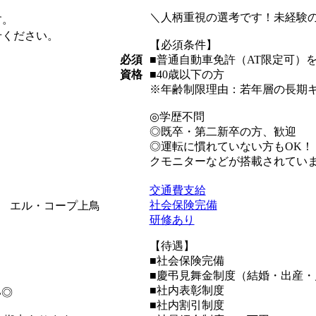
＼人柄重視の選考です！未経験の
す。
せください。
【必須条件】
必須
■普通自動車免許（AT限定可）
資格
■40歳以下の方
※年齢制限理由：若年層の長期
◎学歴不問
◎既卒・第二新卒の方、歓迎
◎運転に慣れていない方もOK
クモニターなどが搭載されてい
】
交通費支給
社会保険完備
都 エル・コープ上鳥
研修あり
【待遇】
■社会保険完備
■慶弔見舞金制度（結婚・出産・
■社内表彰制度
い◎
■社内割引制度