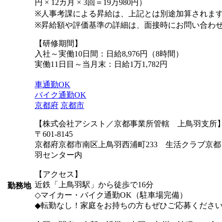
円 × 12カ月 × 3回＝19万980円）
※人事考課による昇給は、上記とは別途加算されま
※昇給額や評価基準の詳細は、面接時にお問い合わ
【研修期間】
入社～実働10日間：日給8,976円（8時間）
実働11日目～当月末：日給1万1,782円
車通勤OK
バイク通勤OK
京都府
京都市
【株式会社アシスト／京都事業所管轄 上鳥羽支所
〒601-8145
京都府京都市南区上鳥羽西浦町233 生活クラブ京
羽センター内
【アクセス】
近鉄「上鳥羽駅」から徒歩で16分
勤務地
◇マイカー・バイク通勤OK（駐車場完備）
◆転勤なし！家庭をお持ちの方もぜひご応募くださ