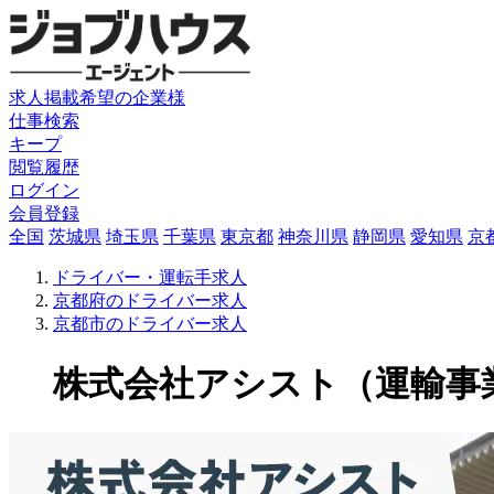
求人掲載希望の企業様
仕事検索
キープ
閲覧履歴
ログイン
会員登録
全国
茨城県
埼玉県
千葉県
東京都
神奈川県
静岡県
愛知県
京
ドライバー・運転手求人
京都府のドライバー求人
京都市のドライバー求人
株式会社アシスト（運輸事業部