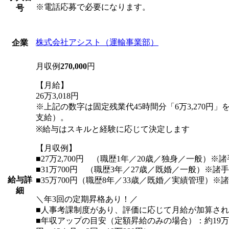
※電話応募で必要になります。
号
株式会社アシスト（運輸事業部）
企業
月収例
270,000
円
【月給】
26万3,018円
※上記の数字は固定残業代45時間分「6万3,270円
支給）。
※給与はスキルと経験に応じて決定します
【月収例】
■27万2,700円 （職歴1年／20歳／独身／一般）※
■31万700円 （職歴3年／27歳／既婚／一般）※諸
給与詳
■35万700円（職歴8年／33歳／既婚／実績管理）※
細
＼年3回の定期昇格あり！／
■人事考課制度があり、評価に応じて月給が加算さ
■年収アップの目安（定額昇給のみの場合）：約19万円U