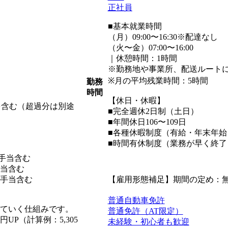
正社員
■基本就業時間
（月）09:00〜16:30※配達なし
（火〜金）07:00〜16:00
｜休憩時間：1時間
※勤務地や事業所、配送ルート
※月の平均残業時間：5時間
勤務
時間
【休日・休暇】
」を含む（超過分は別途
■完全週休2日制（土日）
■年間休日106〜109日
■各種休暇制度（有給・年末年
■時間有休制度（業務が早く終了
諸手当含む
手当含む
諸手当含む
【雇用形態補足】期間の定め：
普通自動車免許
れていく仕組みです。
普通免許（AT限定）
P（計算例：5,305
未経験・初心者も歓迎