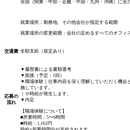
全国（関東・中部・近畿・中国・九州・沖縄）に全2
就業場所：勤務地、その他会社が指定する範囲
就業場所の変更範囲：会社の定めるすべてのオフィ
全額支給（規定あり）
交通費
▼履歴書による書類選考
▼面接（予定：1回）
▼職場体験｜仕事内容を深く理解していただく機会
施しています。
｜※時給が発生します。
応募の
▼内定
流れ
【職場体験について】
■所要時間：5〜6時間
■時給：1,162円
時給×所要時間分が支給されます。