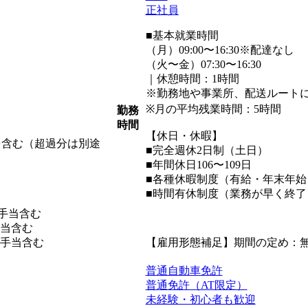
正社員
■基本就業時間
（月）09:00〜16:30※配達なし
（火〜金）07:30〜16:30
｜休憩時間：1時間
※勤務地や事業所、配送ルート
※月の平均残業時間：5時間
勤務
時間
【休日・休暇】
」を含む（超過分は別途
■完全週休2日制（土日）
■年間休日106〜109日
■各種休暇制度（有給・年末年
■時間有休制度（業務が早く終了
諸手当含む
手当含む
諸手当含む
【雇用形態補足】期間の定め：
普通自動車免許
普通免許（AT限定）
未経験・初心者も歓迎