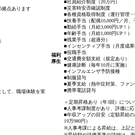
■社員紹介制度（20万円）
■災害時安否確認制度
5拠点あります
■各種資格取得制度（運行管理・
■扶養手当（配偶10,000円／月、
■勤続手当（月給3,000円UP！）
■年齢手当（月給1,000円UP！）
■残業手当（超過分）
ス
■インセンティブ手当（月度成果
■役職手当
福利
■交通費全額支給（規定あり）
厚生
■健康診断（毎年10月に実施）
■インフルエンザ予防接種
■制服貸与
■夏季支給（熱中症対策、ファン
■携帯電話貸与
として、職場体験を実
＜定期昇格あり（年3回）につい
■人事考課制度があり、評価に
■年収アップの目安（定額昇給のみの場
19万980円）
※人事考課による昇給は、上記
※昇給額や評価基準の詳細は、