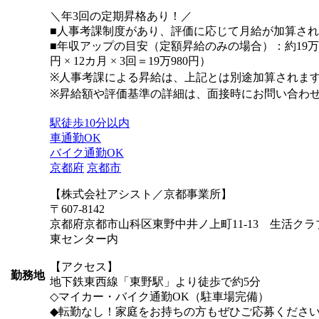
＼年3回の定期昇格あり！／
■人事考課制度があり、評価に応じて月給が加算さ
■年収アップの目安（定額昇給のみの場合）：約19万円U
円 × 12カ月 × 3回＝19万980円）
※人事考課による昇給は、上記とは別途加算されま
※昇給額や評価基準の詳細は、面接時にお問い合わ
駅徒歩10分以内
車通勤OK
バイク通勤OK
京都府
京都市
【株式会社アシスト／京都事業所】
〒607-8142
京都府京都市山科区東野中井ノ上町11-13 生活ク
東センター内
【アクセス】
勤務地
地下鉄東西線「東野駅」より徒歩で約5分
◇マイカー・バイク通勤OK（駐車場完備）
◆転勤なし！家庭をお持ちの方もぜひご応募くださ