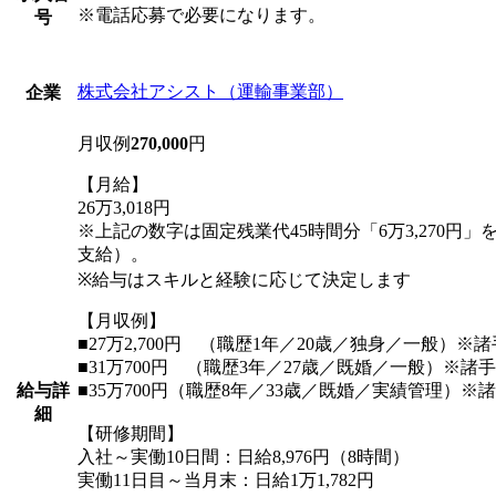
※電話応募で必要になります。
号
株式会社アシスト（運輸事業部）
企業
月収例
270,000
円
【月給】
26万3,018円
※上記の数字は固定残業代45時間分「6万3,270円
支給）。
※給与はスキルと経験に応じて決定します
【月収例】
■27万2,700円 （職歴1年／20歳／独身／一般）※
■31万700円 （職歴3年／27歳／既婚／一般）※諸
給与詳
■35万700円（職歴8年／33歳／既婚／実績管理）※
細
【研修期間】
入社～実働10日間：日給8,976円（8時間）
実働11日目～当月末：日給1万1,782円