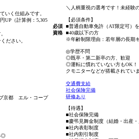
＼人柄重視の選考です！未経験の
れていく仕組みです。
【必須条件】
P（計算例：5,305
必須
■普通自動車免許（AT限定可）
資格
■40歳以下の方
す。
※年齢制限理由：若年層の長期
せください。
◎学歴不問
◎既卒・第二新卒の方、歓迎
◎運転に慣れていない方もOK
クモニターなどが搭載されてい
交通費支給
社会保険完備
研修あり
ラブ京都 エル・コープ
【待遇】
■社会保険完備
■慶弔見舞金制度（結婚・出産・
■社内表彰制度
■社内割引制度
い◎