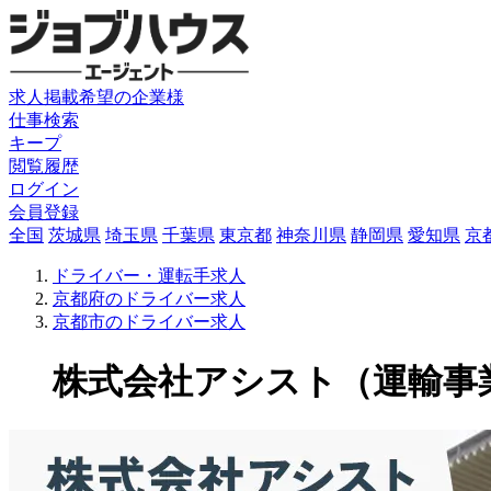
求人掲載希望の企業様
仕事検索
キープ
閲覧履歴
ログイン
会員登録
全国
茨城県
埼玉県
千葉県
東京都
神奈川県
静岡県
愛知県
京
ドライバー・運転手求人
京都府のドライバー求人
京都市のドライバー求人
株式会社アシスト（運輸事業部