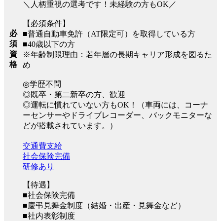
＼人柄重視の選考です！未経験の方もOK／
【必須条件】
必
■普通自動車免許（AT限定可）を取得している方
須
■40歳以下の方
資
※年齢制限理由：若年層の長期キャリア形成を図るた
格
め
◎学歴不問
◎既卒・第二新卒の方、歓迎
◎運転に慣れていない方もOK！（車両には、コーナ
ーセンサーやドライブレコーダー、バックモニターな
どが搭載されています。）
交通費支給
社会保険完備
研修あり
【待遇】
■社会保険完備
■慶弔見舞金制度（結婚・出産・見舞金など）
■社内表彰制度