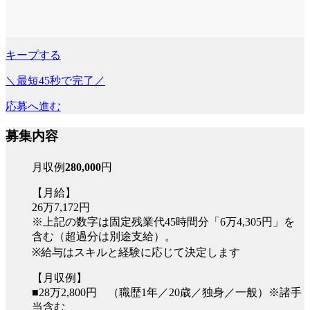
キープする
＼最短45秒で完了／
応募へ進む
募集内容
月収例
280,000
円
【月給】
26万7,172円
※上記の数字は固定残業代45時間分「6万4,305円」を
含む（超過分は別途支給）。
※給与はスキルと経験に応じて決定します
【月収例】
■28万2,800円 （職歴1年／20歳／独身／一般）※諸手
当含む