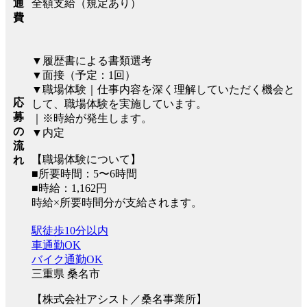
全額支給（規定あり）
通
費
▼履歴書による書類選考
▼面接（予定：1回）
▼職場体験｜仕事内容を深く理解していただく機会と
応
して、職場体験を実施しています。
募
｜※時給が発生します。
の
▼内定
流
【職場体験について】
れ
■所要時間：5〜6時間
■時給：1,162円
時給×所要時間分が支給されます。
駅徒歩10分以内
車通勤OK
バイク通勤OK
三重県 桑名市
【株式会社アシスト／桑名事業所】