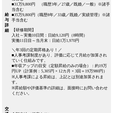
■31万9,800円 （職歴3年／27歳／既婚／一般）※諸手
当含む
給
■35万9,800円（職歴8年／33歳／既婚／実績管理）※諸
与
手当含む
詳
【研修期間】
細
入社～実働10日間：日給9,120円（8時間）
実働11日目～当月末：日給1万1,970円
＼年3回の定期昇格あり！／
■人事考課制度があり、評価に応じて月給が加算され
ていく仕組みです。
■年収アップの目安（定額昇給のみの場合）：約19万
円UP（計算例：5,305円 × 12カ月 × 3回＝19万980円）
※人事考課による昇給は、上記とは別途加算されま
す。
※昇給額や評価基準の詳細は、面接時にお問い合わせ
ください。
交