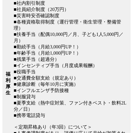
■社内割引制度
■社員紹介制度（20万円）
■災害時安否確認制度
■各種資格取得制度（運行管理・衛生管理・整備管
理）
■扶養手当（配偶10,000円／月、子ども1人5,000円／
月）
■勤続手当（月給3,000円UP！）
■年齢手当（月給1,000円UP！）
■残業手当（超過分）
■インセンティブ手当（月度成果報酬）
■役職手当
福
■交通費全額支給（規定あり）
利
■健康診断（毎年10月に実施）
厚
■インフルエンザ予防接種
生
■制服貸与
■夏季支給（熱中症対策、ファン付きベスト・飲料2L
分／日）
■携帯電話貸与
＜定期昇格あり（年3回）について＞