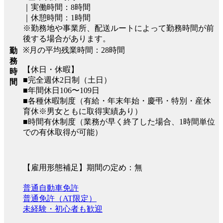
｜実働時間：8時間
｜休憩時間：1時間
※勤務地や事業所、配送ルートによって勤務時間が前
後する場合があります。
※月の平均残業時間：28時間
勤
務
【休日・休暇】
時
■完全週休2日制（土日）
間
■年間休日106〜109日
■各種休暇制度（有給・年末年始・慶弔・特別・産休
育休※男女ともに取得実績あり）
■時間有休制度（業務が早く終了した場合、1時間単位
での有休取得が可能）
【雇用形態補足】期間の定め：無
普通自動車免許
普通免許（AT限定）
未経験・初心者も歓迎