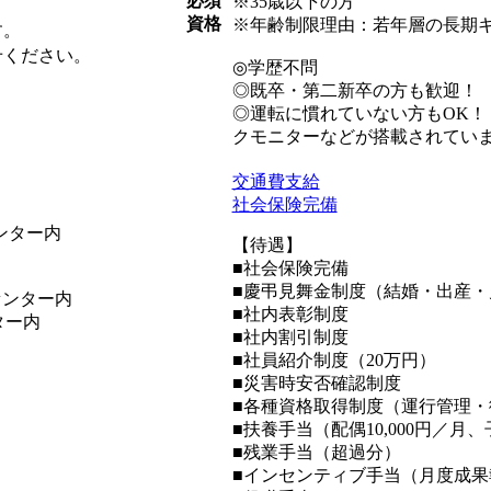
必須
※35歳以下の方
資格
※年齢制限理由：若年層の長期
す。
せください。
◎学歴不問
◎既卒・第二新卒の方も歓迎！
◎運転に慣れていない方もOK
クモニターなどが搭載されてい
交通費支給
社会保険完備
ンター内
【待遇】
■社会保険完備
■慶弔見舞金制度（結婚・出産・
センター内
■社内表彰制度
ター内
■社内割引制度
■社員紹介制度（20万円）
■災害時安否確認制度
■各種資格取得制度（運行管理・
■扶養手当（配偶10,000円／月、
■残業手当（超過分）
■インセンティブ手当（月度成果