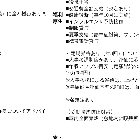
■役職手当
■交通費全額支給（規定あり）
）に全25拠点ありま
福利
■健康診断（毎年10月に実施）
厚生
■インフルエンザ予防接種
■制服貸与
■夏季支給（熱中症対策、ファン
■携帯電話貸与
＜定期昇格あり（年3回）につい
ス
■人事考課制度があり、評価に
■年収アップの目安（定額昇給のみの場
19万980円）
※人事考課による昇給は、上記
※昇給額や評価基準の詳細は、
※各規定あり
面接についてアドバイ
【受動喫煙防止対策】
■屋内全面禁煙（敷地内に喫煙所
寮・