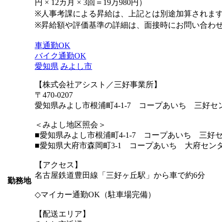
円 × 12カ月 × 3回＝19万980円）
※人事考課による昇給は、上記とは別途加算されま
※昇給額や評価基準の詳細は、面接時にお問い合わ
車通勤OK
バイク通勤OK
愛知県
みよし市
【株式会社アシスト／三好事業所】
〒470-0207
愛知県みよし市根浦町4-1-7 コープあいち 三好セ
＜みよし地区照会＞
■愛知県みよし市根浦町4-1-7 コープあいち 三好
■愛知県大府市森岡町3-1 コープあいち 大府セン
【アクセス】
名古屋鉄道豊田線「三好ヶ丘駅」から車で約6分
勤務地
◇マイカー通勤OK（駐車場完備）
【配送エリア】