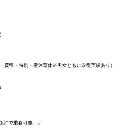
度
始・慶弔・特別・産休育休※男女ともに取得実績あり）
無
免許で乗務可能！／