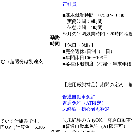
正社員
■基本就業時間｜07:30〜16:30
｜実働時間：8時間
｜休憩時間：1時間
※月の平均残業時間：20時間程
勤務
時間
【休日・休暇】
■完全週休2日制（土日）
■年間休日106〜109日
を含む（超過分は別途支
■各種休暇制度（有給・年末年
【雇用形態補足】期間の定め：
合
合
普通自動車免許
普通免許（AT限定）
未経験・初心者も歓迎
＼未経験の方もOK！普通自動車
れていく仕組みです。
■普通自動車免許（AT限定可）
P（計算例：5,305