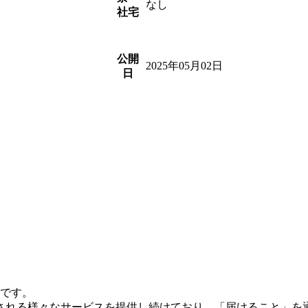
なし
社宅
公開
2025年05月02日
日
業です。
頼される様々なサービスを提供し続けており、「届けること」を