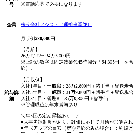
※電話応募で必要になります。
号
株式会社アシスト（運輸事業部）
企業
月収例
280,000
円
【月給】
26万7,172〜34万5,000円
※上記の数字は固定残業代45時間分「64,305円」
給）。
【月収例】
入社1年目・一般職：28万2,800円＋諸手当＋配送歩
入社3年目・一般職：31万9,800円＋諸手当＋配送歩
給与詳
入社8年目・管理B：35万9,800円＋諸手当
細
※管理職位は年末賞与あり
＼年3回の定期昇格あり！／
■人事考課制度があり、評価に応じて月給が加算さ
■年収アップの目安（定額昇給のみの場合）：約19万円U