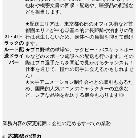
包材や機密文書の回収・配送や、医療品の配送な
どを担当します。
★配送エリアは、東京都心部のオフィス街など首
都圏エリアが中心◎基本的に長距離や泊まりの運
2t・4tト
行は発生しないため、身体への負担を抑えて働け
ラックの
ます。
ルート配
★プロ野球の球場や、ラグビー・バスケットボー
送ドライ
ルなどのスポーツ施設への配送も行います。その
バー
際はプロ選手たちを間近で見かけるチャンスも！
仕事を通じて、憧れの選手に会えるかもしれませ
ん♪
★大手アニメーション制作会社との取引もあるた
め、国民的人気アニメのキャラクターの立像な
ど、レアな品物を配送する機会もあります◎
業務内容の変更範囲：会社の定めるすべての業務
応募後の流れ