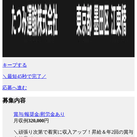
キープする
＼最短45秒で完了／
応募へ進む
募集内容
賞与/報奨金/慰労金あり
月収例
320,000
円
＼頑張り次第で着実に収入アップ！昇給＆年2回の賞与