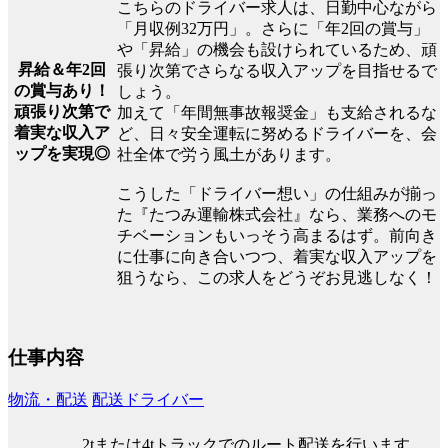
こちらのドライバー求人は、日勤中心ながら
「月収例32万円」。さらに「年2回の賞与」
や「昇給」の機会も設けられているため、頑
昇給＆年2回
張り次第でさらなる収入アップを目指せるで
の賞与あり！
しょう。
頑張り次第で
加えて「年間無事故報奨金」も支給されるな
着実な収入ア
ど、日々安全運転に努めるドライバーを、会
ップを実現◎
社全体で労う風土があります。
こうした「ドライバー想い」の仕組みが揃っ
た『たつみ運輸株式会社』なら、業務へのモ
チベーションもいっそう高まるはず。前向き
に仕事に向き合いつつ、着実な収入アップを
狙うなら、この求人をどうぞお見逃しなく！
仕事内容
物流・配送
配送ドライバー
2tまたは4tトラックでのルート配送を行います。