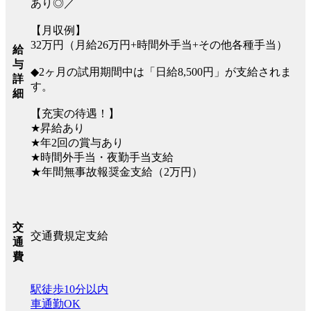
あり◎／
【月収例】
32万円（月給26万円+時間外手当+その他各種手当）
給
与
◆2ヶ月の試用期間中は「日給8,500円」が支給されま
詳
す。
細
【充実の待遇！】
★昇給あり
★年2回の賞与あり
★時間外手当・夜勤手当支給
★年間無事故報奨金支給（2万円）
交
交通費規定支給
通
費
駅徒歩10分以内
車通勤OK