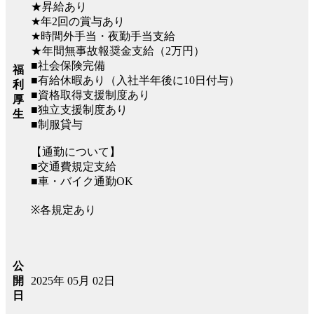
★昇給あり
★年2回の賞与あり
★時間外手当・夜勤手当支給
★年間無事故報奨金支給（2万円）
■社会保険完備
福
■有給休暇あり（入社半年後に10日付与）
利
■資格取得支援制度あり
厚
■独立支援制度あり
生
■制服貸与
【通勤について】
■交通費規定支給
■車・バイク通勤OK
※各規定あり
公
2025年 05月 02日
開
日