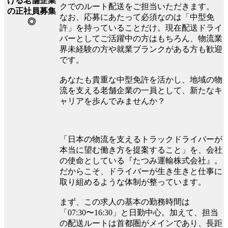
ける老舗企業
クでのルート配送をご担当いただきます。
の正社員募集
なお、応募にあたって必須なのは「中型免
◎
許」を持っていることだけ。現在配送ドライ
バーとしてご活躍中の方はもちろん、物流業
界未経験の方や就業ブランクがある方も歓迎
です。
あなたも貴重な中型免許を活かし、地域の物
流を支える老舗企業の一員として、新たなキ
ャリアを歩んでみませんか？
「日本の物流を支えるトラックドライバーが
本当に望む働き方を提案すること」を、会社
の使命としている『たつみ運輸株式会社』。
だからこそ、ドライバーが生き生きと仕事に
取り組めるような体制が整っています。
まず、この求人の基本の勤務時間は
「07:30〜16:30」と日勤中心。加えて、担当
の配送ルートは首都圏がメインであり、長距