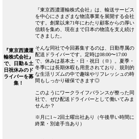
『東京西濃運輸株式会社』は、輸送サービス
を中心にさまざまな物流事業を展開する会社
です。創業以来71年にわたり顧客からの厚い
信頼を集め、現在まで日本の物流を支え続け
てきました。
そんな同社で今回募集するのは、日勤専属の
『東京西濃運
配送ドライバーです。定時は08:00〜17:00
輸株式会社』
で、休みは基本土・日・祝日（※）。夏季・
で、日勤＆土
冬季には長期休暇も用意されており、規則的
日祝休みのド
な生活リズムの中で趣味やリフレッシュの時
ライバーを募
間もしっかり確保できます◎
集！
このようにワークライフバランスが整った同
社で、ぜひ配送ドライバーとして働いてみま
せんか？
※月に1～2回土曜出社あり（午後早い時間に
終業・別途手当あり）