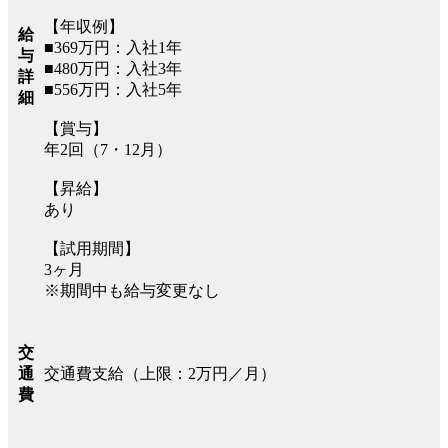
【年収例】
給
■369万円：入社1年
与
■480万円：入社3年
詳
■556万円：入社5年
細
【賞与】
年2回（7・12月）
【昇給】
あり
【試用期間】
3ヶ月
※期間中も給与変更なし
交
交通費支給（上限：2万円／月）
通
費