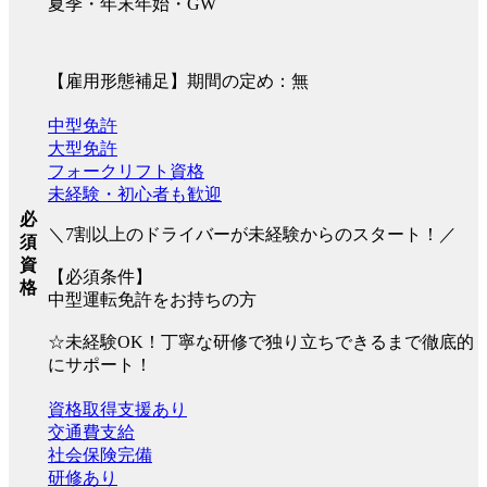
夏季・年末年始・GW
【雇用形態補足】期間の定め：無
中型免許
大型免許
フォークリフト資格
未経験・初心者も歓迎
必
＼7割以上のドライバーが未経験からのスタート！／
須
資
【必須条件】
格
中型運転免許をお持ちの方
☆未経験OK！丁寧な研修で独り立ちできるまで徹底的
にサポート！
資格取得支援あり
交通費支給
社会保険完備
研修あり