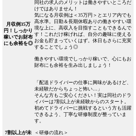
同社の求人のメリットは働きやすいところだ
けではありません！
気になる月収例は＜35万円＞とエリア内でも
高水準。日勤＆長期休暇ありの働きやすい環
月収例35万
境な上に、高収入を目指すこともできるんで
円！しっかり
す！これだけ稼げれば、自分の趣味に使える
稼いでお財布
お金も貯まっていくはず。休日もさらに充実
にも余裕を◎
することでしょう◎
働きやすい環境でしっかり稼いで、心にもお
財布にも余裕を生み出しましょう！
「配送ドライバーの仕事に興味があるけど、
未経験だからちょっと怖い…」
そんな方もご安心ください！実は同社のドラ
イバーは7割以上が未経験からのスタート。
初めてドライバーに挑戦するという方も活躍
できるよう、丁寧な研修制度が整っていま
す。
7割以上が未
＜研修の流れ＞