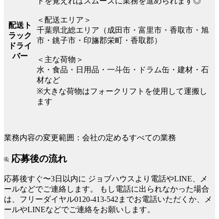
トを覚えればスムーズに業務を進められます◎
＜配送エリア＞
配送ト
千葉県北総エリア（成田市・富里市・香取市・旭
ラック
市・銚子市・印旛郡栄町・香取郡）
ドライ
バー
＜主な荷物＞
水・食品・日用品・一斗缶・ドラム缶・建材・石
材など
※大きな荷物はフォークリフトを使用して運搬し
ます
業務内容の変更範囲：会社の定めるすべての業務
応募後の流れ
応募後すぐ〜3日以内に
ジョブハウスより電話やLINE、メ
ールなどでご連絡します。
もし電話に出られなかった場合
は、フリーダイヤル0120-413-542までお電話いただくか、メ
ールやLINEなどでご連絡をお願いします。