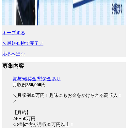
キープする
＼最短45秒で完了／
応募へ進む
募集内容
賞与/報奨金/慰労金あり
月収例
350,000
円
＼月収例35万円！趣味にもお金をかけられる高収入！
／
【月給】
24〜50万円
☆8割の方が月収35万円以上！