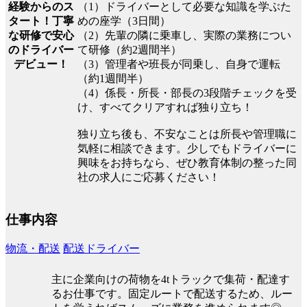
経験からのス
（1）ドライバーとして必要な知識を学ぶた
タート！丁寧
めの座学（3日間）
な研修で安心
（2）先輩の隣に乗車し、実際の業務につい
のドライバー
て研修（約2週間半）
デビュー！
（3）管理者や班長が同乗し、自身で運転
（約1週間半）
（4）係長・所長・部長の3段階チェックを受
け、すべてクリアすれば独り立ち！
独り立ち後も、不安なことは所長や管理職に
気軽に相談できます。少しでもドライバーに
興味をお持ちなら、ぜひ教育体制の整った同
社の求人にご応募ください！
仕事内容
物流・配送
配送ドライバー
主に企業向けの荷物を4tトラックで集荷・配達す
るお仕事です。固定ルートで配送するため、ルー