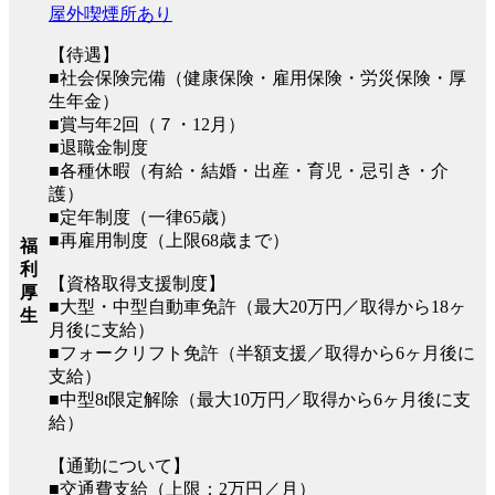
屋外喫煙所あり
【待遇】
■社会保険完備（健康保険・雇用保険・労災保険・厚
生年金）
■賞与年2回（７・12月）
■退職金制度
■各種休暇（有給・結婚・出産・育児・忌引き・介
護）
■定年制度（一律65歳）
■再雇用制度（上限68歳まで）
福
利
【資格取得支援制度】
厚
■大型・中型自動車免許（最大20万円／取得から18ヶ
生
月後に支給）
■フォークリフト免許（半額支援／取得から6ヶ月後に
支給）
■中型8t限定解除（最大10万円／取得から6ヶ月後に支
給）
【通勤について】
■交通費支給（上限：2万円／月）