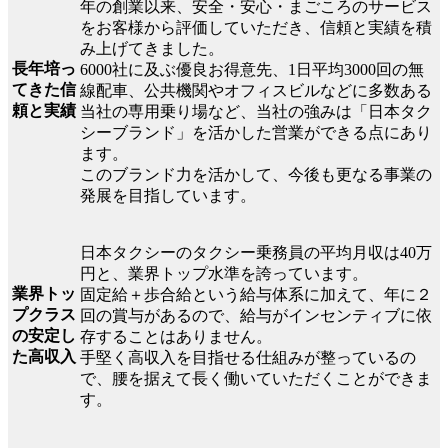
年の創業以来、安全・安心・まごころのサービス
をお客様から評価していただき、信頼と実績を積
み上げてきました。
長年培っ
6000社に及ぶ優良お得意先、1日平均3000回の無
てきた信
線配車、公共機関やオフィスビルなどに多数ある
頼と実績
当社の専用乗り場など、当社の強みは「日本タク
シーブランド」を活かした営業ができる点にあり
ます。
このブランド力を活かして、今後も更なる事業の
発展を目指しています。
日本タクシーのタクシー乗務員の平均月収は40万
円と、業界トップ水準を誇っています。
業界トッ
固定給＋歩合給という給与体系に加えて、年に２
プクラス
回の賞与があるので、給与がインセンティブに依
の安定し
存することはありません。
た高収入
手堅く高収入を目指せる仕組みが整っているの
で、腰を据えて長く働いていただくことができま
す。