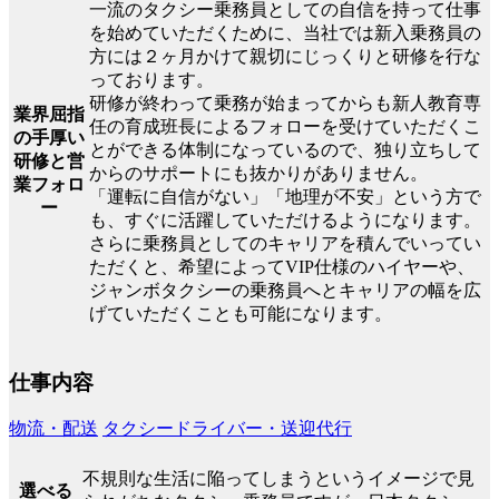
一流のタクシー乗務員としての自信を持って仕事
を始めていただくために、当社では新入乗務員の
方には２ヶ月かけて親切にじっくりと研修を行な
っております。
研修が終わって乗務が始まってからも新人教育専
業界屈指
任の育成班長によるフォローを受けていただくこ
の手厚い
とができる体制になっているので、独り立ちして
研修と営
からのサポートにも抜かりがありません。
業フォロ
「運転に自信がない」「地理が不安」という方で
ー
も、すぐに活躍していただけるようになります。
さらに乗務員としてのキャリアを積んでいってい
ただくと、希望によってVIP仕様のハイヤーや、
ジャンボタクシーの乗務員へとキャリアの幅を広
げていただくことも可能になります。
仕事内容
物流・配送
タクシードライバー・送迎代行
不規則な生活に陥ってしまうというイメージで見
選べる