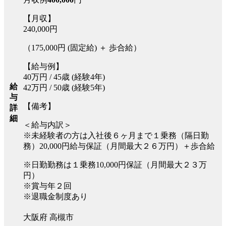
【月収】
240,000円
（175,000円 (固定給) ＋ 歩合給）
【給与例】
40万円 / 45歳 (経験4年)
給
42万円 / 50歳 (経験5年)
与
【備考】
詳
細
＜給与内訳＞
※未経験者の方は入社後６ヶ月まで１乗務（隔日勤
務）20,000円給与保証（月間最大２６万円）＋歩合給
※日勤勤務は１乗務10,000円保証（月間最大２３万
円）
※賞与年２回
※退職金制度あり
大阪府 高槻市