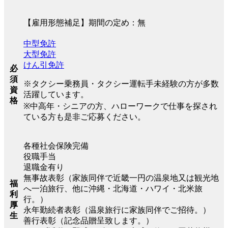
【雇用形態補足】期間の定め：無
中型免許
大型免許
けん引免許
必
須
※タクシー乗務員・タクシー運転手未経験の方が多数
資
活躍しています。
格
※中高年・シニアの方、ハローワークで仕事を探され
ている方も是非ご応募ください。
各種社会保険完備
役職手当
退職金有り
無事故表彰（家族同伴で近畿一円の温泉地又は観光地
福
へ一泊旅行、他に沖縄・北海道・ハワイ・北米旅
利
行。）
厚
永年勤続者表彰（温泉旅行に家族同伴でご招待。）
生
善行表彰（記念品贈呈致します。）