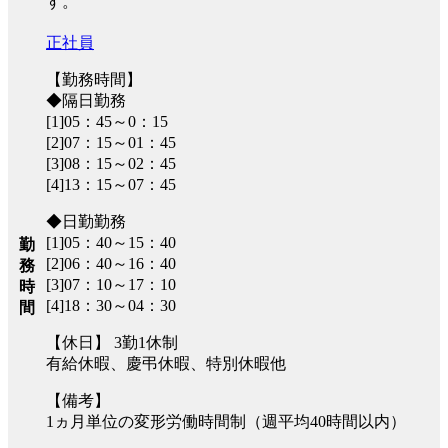
す。
正社員
【勤務時間】
◆隔日勤務
[1]05：45～0：15
[2]07：15～01：45
[3]08：15～02：45
[4]13：15～07：45
◆日勤勤務
[1]05：40～15：40
勤
[2]06：40～16：40
務
[3]07：10～17：10
時
[4]18：30～04：30
間
【休日】 3勤1休制
有給休暇、慶弔休暇、特別休暇他
【備考】
1ヵ月単位の変形労働時間制（週平均40時間以内）