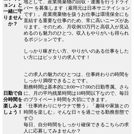
地として、産業廃棄物の回収・運搬を行うドライ
ョン』と
バー を募集します（雇用元は日本サニテイション
一緒に守
です）。産業廃棄物を扱うお仕事は環境保全にも
りません
直結する重要な仕事のため、常に高いニーズがあ
か？
ります。そのため、月収例33万円と高収入が見込
めるのも魅力のひとつ。収入もやりがいも得られ
るポジションです。
しっかり稼ぎたい方、やりがいのある仕事をした
い方にはピッタリの求人です！
この求人の魅力のひとつは、仕事終わりの時間を
しっかり満喫できることです。
勤務時間は基本的に8:00〜17:00の日勤専属。さら
日勤で自
に、月の平均残業時間は10時間以下なので、毎日
分時間を
のプライベート時間を大切にできます。
楽しみま
「仕事終わりにサウナで整う」「趣味や家族との
しょう！
時間を楽しむ」そんな日々を過ごせる勤務形態で
す◎
毎日、自分時間をしっかり確保できるこちらの求
人に応募してみませんか？