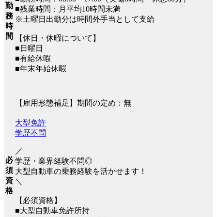
勤
■残業時間：月平均10時間未満
務
※土曜日出勤分は時間外手当として支給
時
間
【休日・休暇について】
■日曜日
■有給休暇
■年末年始休暇
【雇用形態補足】期間の定め：無
大型免許
学歴不問
／
必
学歴・業界経験不問◎
須
大型自動車の乗務経験を活かせます！
資
＼
格
【必須資格】
■大型自動車免許所持