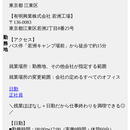
東京都 江東区
【有明興業株式会社 若洲工場】
〒136-0083
東京都江東区若洲2丁目8番25号
勤
【アクセス】
務
バス停「若洲キャンプ場前」から徒歩で約15分
地
就業場所：勤務地、その他会社が指定する範囲
就業場所の変更範囲：会社の定めるすべてのオフィス
日勤
正社員
＼残業ほぼなし＋日勤だから仕事終わりを満喫できる◎
／
【日勤】
■勤務時間：08:00〜17:00（実働8時間・休憩60分）