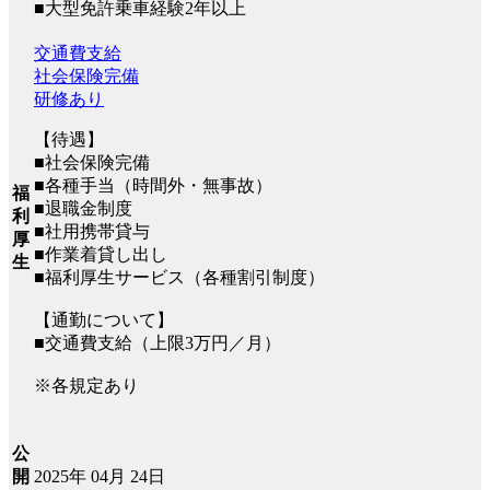
■大型免許乗車経験2年以上
交通費支給
社会保険完備
研修あり
【待遇】
■社会保険完備
■各種手当（時間外・無事故）
福
■退職金制度
利
■社用携帯貸与
厚
■作業着貸し出し
生
■福利厚生サービス（各種割引制度）
【通勤について】
■交通費支給（上限3万円／月）
※各規定あり
公
2025年 04月 24日
開