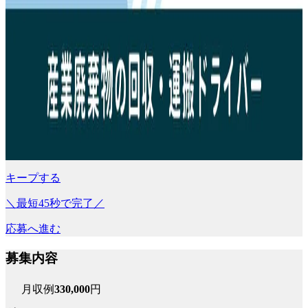
キープする
＼最短45秒で完了／
応募へ進む
募集内容
月収例
330,000
円