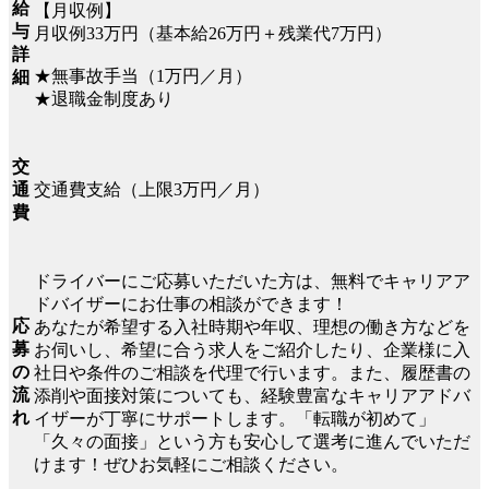
給
【月収例】
与
月収例33万円（基本給26万円＋残業代7万円）
詳
★無事故手当（1万円／月）
細
★退職金制度あり
交
交通費支給（上限3万円／月）
通
費
ドライバーにご応募いただいた方は、無料でキャリアア
ドバイザーにお仕事の相談ができます！
応
あなたが希望する入社時期や年収、理想の働き方などを
募
お伺いし、希望に合う求人をご紹介したり、企業様に入
の
社日や条件のご相談を代理で行います。また、履歴書の
流
添削や面接対策についても、経験豊富なキャリアアドバ
れ
イザーが丁寧にサポートします。「転職が初めて」
「久々の面接」という方も安心して選考に進んでいただ
けます！ぜひお気軽にご相談ください。