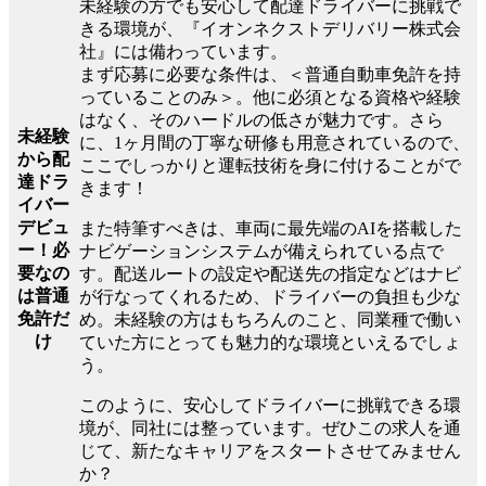
未経験の方でも安心して配達ドライバーに挑戦で
きる環境が、『イオンネクストデリバリー株式会
社』には備わっています。
まず応募に必要な条件は、＜普通自動車免許を持
っていることのみ＞。他に必須となる資格や経験
はなく、そのハードルの低さが魅力です。さら
未経験
に、1ヶ月間の丁寧な研修も用意されているので、
から配
ここでしっかりと運転技術を身に付けることがで
達ドラ
きます！
イバー
デビュ
また特筆すべきは、車両に最先端のAIを搭載した
ー！必
ナビゲーションシステムが備えられている点で
要なの
す。配送ルートの設定や配送先の指定などはナビ
は普通
が行なってくれるため、ドライバーの負担も少な
免許だ
め。未経験の方はもちろんのこと、同業種で働い
け
ていた方にとっても魅力的な環境といえるでしょ
う。
このように、安心してドライバーに挑戦できる環
境が、同社には整っています。ぜひこの求人を通
じて、新たなキャリアをスタートさせてみません
か？