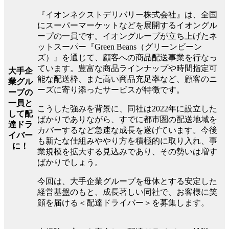
『イオンネクストデリバリー株式会社』は、全国
にスーパーマーケットなどを展開するイオングル
ープの一員です。イオングループが立ち上げたネ
ットスーパー『Green Beans（グリーンビーン
ズ）』を通じて、顧客への商品配送事業を行なっ
ています。豊富な商品ラインナップや時間指定可
大手企
能な配送枠、また高い商品充足率など、顧客のニ
業グル
ーズに寄り添ったサービスが特徴です。
ープの
一員と
こうした強みを背景に、同社は2022年に設立した
して配
ばかりでありながら、すでに都市圏の配送地域を
達ドラ
カバーするなど急速な成長を遂げています。今後
イバー
も新たな仕組みややり方を積極的に取り入れ、事
に！
業規模を拡大する見込みであり、その勢いは増す
ばかりでしょう。
今回は、大手企業グループを母体とする安定した
経営基盤のもと、成長著しい同社で、お客様に笑
顔を届ける＜配達ドライバー＞を募集します。