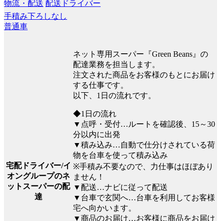
物流・配送
配送ドライバー
手積み下ろしなし
普通車
ネット専用スーパー『Green Beans』の
配達業務を担当します。
注文された商品をお客様のもとにお届け
する仕事です。
以下、1日の流れです。
◆1日の流れ
▼点呼・受付…ルートを確認後、15～30
分以内に出発
▼積み込み…自動で仕分けされている荷
物を台車を使って積み込み
宅配ドライバー/イ
※手積み不要なので、力仕事はほぼあり
オングループのネ
ません！
ットスーパーの配
▼配送…ナビに従って配送
達
▼台車で玄関へ…台車を利用してお客様
宅へ向かいます。
▼商品のお届け…お客様に商品をお届け