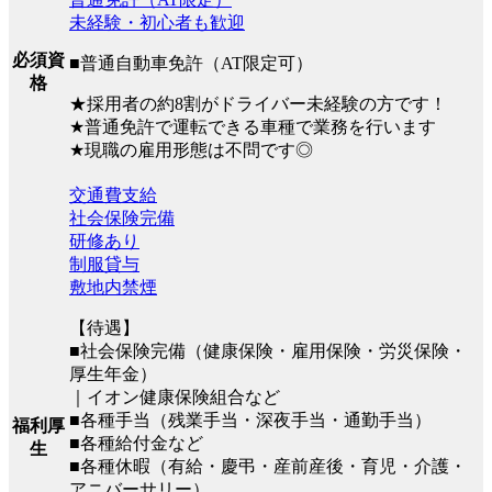
未経験・初心者も歓迎
必須資
■普通自動車免許（AT限定可）
格
★採用者の約8割がドライバー未経験の方です！
★普通免許で運転できる車種で業務を行います
★現職の雇用形態は不問です◎
交通費支給
社会保険完備
研修あり
制服貸与
敷地内禁煙
【待遇】
■社会保険完備（健康保険・雇用保険・労災保険・
厚生年金）
｜イオン健康保険組合など
■各種手当（残業手当・深夜手当・通勤手当）
福利厚
■各種給付金など
生
■各種休暇（有給・慶弔・産前産後・育児・介護・
アニバーサリー）