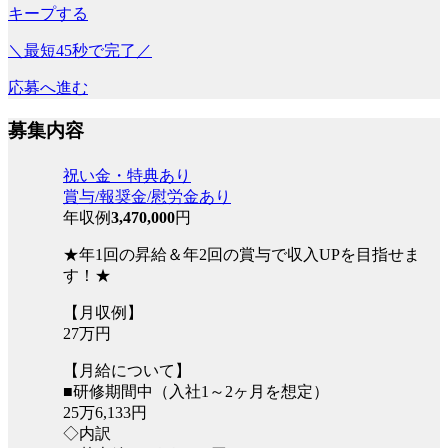
キープする
＼最短45秒で完了／
応募へ進む
募集内容
祝い金・特典あり
賞与/報奨金/慰労金あり
年収例
3,470,000
円
★年1回の昇給＆年2回の賞与で収入UPを目指せま
す！★
【月収例】
27万円
【月給について】
■研修期間中（入社1～2ヶ月を想定）
25万6,133円
◇内訳