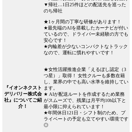
▼帰社…1日25件ほどの配送先を巡った
のち帰社
★1ヶ月間の丁寧な研修があります！
★最先端のAIを搭載したカーナビが付い
ているので、ドライバー未経験の方でも
安心です！
★内輪差が少ないコンパクトなトラック
なので、運転に慣れやすいです！
★女性活躍推進企業「えるぼし認定（3
つ星）」取得！ 女性クルーも多数在籍
し、業界の中でも高い水準を維持してい
『イオンネクスト
ます。
デリバリー株式会
★ AIが配送ルートを作成するため業務
社』についてご紹
がスムーズで、残業は月平均10h以下と
介！
最小限に抑えられています！
★年間休日121日・シフト制のため、プ
ライベートの予定も立てやすい環境です
◎