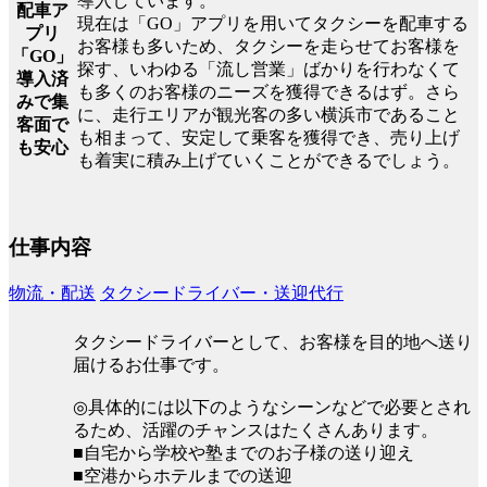
導入しています。
配車ア
現在は「GO」アプリを用いてタクシーを配車する
プリ
お客様も多いため、タクシーを走らせてお客様を
「GO」
探す、いわゆる「流し営業」ばかりを行わなくて
導入済
も多くのお客様のニーズを獲得できるはず。さら
みで集
に、走行エリアが観光客の多い横浜市であること
客面で
も相まって、安定して乗客を獲得でき、売り上げ
も安心
も着実に積み上げていくことができるでしょう。
仕事内容
物流・配送
タクシードライバー・送迎代行
タクシードライバーとして、お客様を目的地へ送り
届けるお仕事です。
◎具体的には以下のようなシーンなどで必要とされ
るため、活躍のチャンスはたくさんあります。
■自宅から学校や塾までのお子様の送り迎え
■空港からホテルまでの送迎