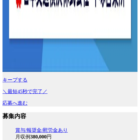
キープする
＼最短45秒で完了／
応募へ進む
募集内容
賞与/報奨金/慰労金あり
月収例
380,000
円