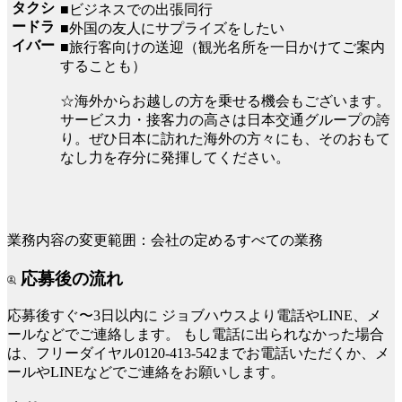
タクシ
■ビジネスでの出張同行
ードラ
■外国の友人にサプライズをしたい
イバー
■旅行客向けの送迎（観光名所を一日かけてご案内
することも）
☆海外からお越しの方を乗せる機会もございます。
サービス力・接客力の高さは日本交通グループの誇
り。ぜひ日本に訪れた海外の方々にも、そのおもて
なし力を存分に発揮してください。
業務内容の変更範囲：会社の定めるすべての業務
応募後の流れ
応募後すぐ〜3日以内に
ジョブハウスより電話やLINE、メ
ールなどでご連絡します。
もし電話に出られなかった場合
は、フリーダイヤル0120-413-542までお電話いただくか、メ
ールやLINEなどでご連絡をお願いします。