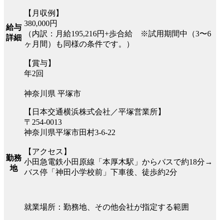
【月収例】
380,000円
給与
（内訳：月給195,216円+歩合給 ※試用期間中（3〜6
詳細
ヶ月間）も同様の条件です。）
【賞与】
年2回
神奈川県 平塚市
【日本交通横浜株式会社／平塚営業所】
〒254-0013
神奈川県平塚市田村3-6-22
【アクセス】
勤務
小田急電鉄小田原線「本厚木駅」からバスで約18分→
地
バス停「神田小学校前」下車後、徒歩約2分
就業場所：勤務地、その他会社が指定する範囲