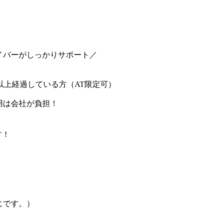
イバーがしっかりサポート／
以上経過している方（AT限定可）
用は会社が負担！
す！
じです。）