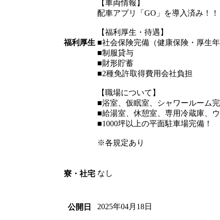
【車両情報】
配車アプリ「GO」を導入済み！！
【福利厚生・待遇】
福利厚生
■社会保険完備（健康保険・厚生
■制服貸与
■財形貯蓄
■2種免許取得費用会社負担
【職場について】
■浴室、仮眠室、シャワールーム
■給湯室、休憩室、専用冷蔵庫、
■1000坪以上の平面駐車場完備！
※各規定あり
なし
寮・社宅
2025年04月18日
公開日