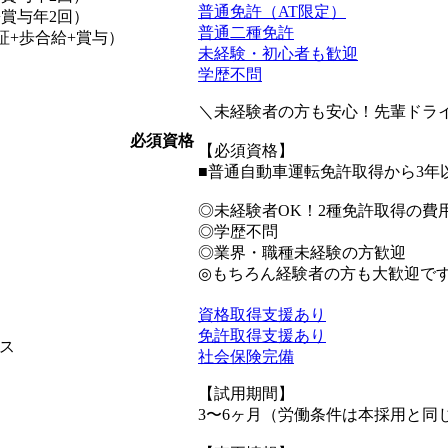
普通免許（AT限定）
+賞与年2回）
普通二種免許
保証+歩合給+賞与）
未経験・初心者も歓迎
学歴不問
＼未経験者の方も安心！先輩ドラ
必須資格
【必須資格】
■普通自動車運転免許取得から3年
◎未経験者OK！2種免許取得の費
◎学歴不問
◎業界・職種未経験の方歓迎
◎もちろん経験者の方も大歓迎で
資格取得支援あり
免許取得支援あり
ス
社会保険完備
【試用期間】
3〜6ヶ月（労働条件は本採用と同