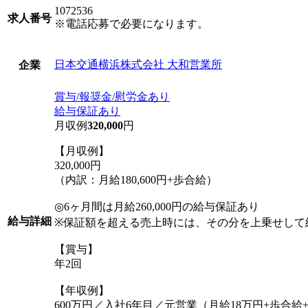
1072536
求人番号
※電話応募で必要になります。
日本交通横浜株式会社 大和営業所
企業
賞与/報奨金/慰労金あり
給与保証あり
月収例
320,000
円
【月収例】
320,000円
（内訳：月給180,600円+歩合給）
◎6ヶ月間は月給260,000円の給与保証あり
給与詳細
※保証額を超える売上時には、その分を上乗せして
【賞与】
年2回
【年収例】
600万円／入社6年目／元営業（月給18万円+歩合給