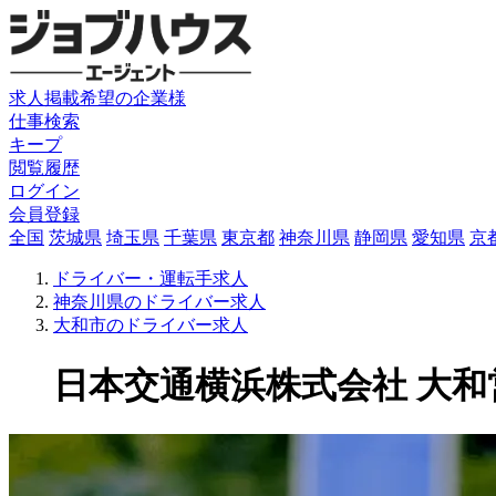
求人掲載希望の企業様
仕事検索
キープ
閲覧履歴
ログイン
会員登録
全国
茨城県
埼玉県
千葉県
東京都
神奈川県
静岡県
愛知県
京
ドライバー・運転手求人
神奈川県のドライバー求人
大和市のドライバー求人
日本交通横浜株式会社 大和営