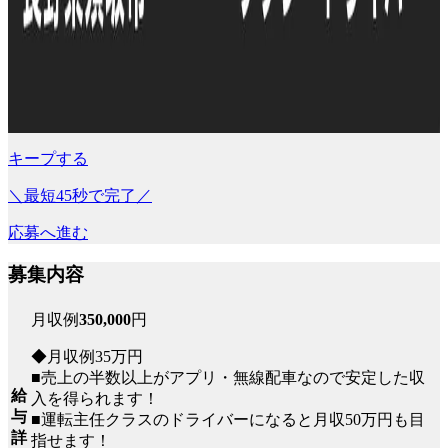
キープする
＼最短45秒で完了／
応募へ進む
募集内容
月収例
350,000
円
◆月収例35万円
■売上の半数以上がアプリ・無線配車なので安定した収
給
入を得られます！
与
■運転主任クラスのドライバーになると月収50万円も目
詳
指せます！