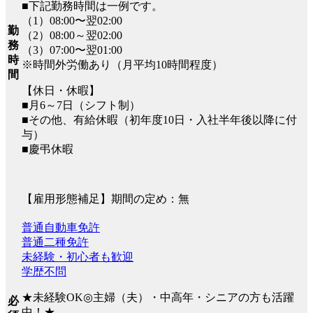
■下記勤務時間は一例です。
（1）08:00〜翌02:00
勤
（2）08:00～翌02:00
務
（3）07:00〜翌01:00
時
※時間外労働あり（月平均10時間程度）
間
【休日・休暇】
■月6～7日（シフト制）
■その他、有給休暇（初年度10日・入社半年後以降に付
与）
■慶弔休暇
【雇用形態補足】期間の定め：無
普通自動車免許
普通二種免許
未経験・初心者も歓迎
学歴不問
★未経験OK◎主婦（夫）・中高年・シニアの方も活躍
必
中！★