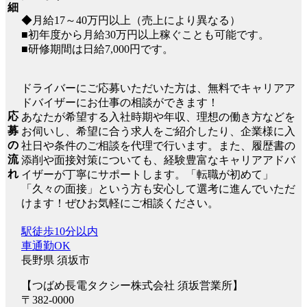
細
◆月給17～40万円以上（売上により異なる）
■初年度から月給30万円以上稼ぐことも可能です。
■研修期間は日給7,000円です。
ドライバーにご応募いただいた方は、無料でキャリアア
ドバイザーにお仕事の相談ができます！
応
あなたが希望する入社時期や年収、理想の働き方などを
募
お伺いし、希望に合う求人をご紹介したり、企業様に入
の
社日や条件のご相談を代理で行います。また、履歴書の
流
添削や面接対策についても、経験豊富なキャリアアドバ
れ
イザーが丁寧にサポートします。「転職が初めて」
「久々の面接」という方も安心して選考に進んでいただ
けます！ぜひお気軽にご相談ください。
駅徒歩10分以内
車通勤OK
長野県 須坂市
【つばめ長電タクシー株式会社 須坂営業所】
〒382-0000