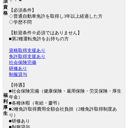
須
資
【必須条件】
格
◇普通自動車免許を取得し3年以上経過した方
◇学歴不問
【歓迎条件※必須ではありません】
■第2種運転免許をお持ちの方
資格取得支援あり
免許取得支援あり
社会保険完備
研修あり
制服貸与
【待遇】
■社会保険完備（健康保険・雇用保険・労災保険・厚生
福
年金）
利
■各種休暇（有給・慶弔）
厚
■2種免許取得費用全額会社負担（2種免許取得制度あ
生
り）
■研修あり
■制服貸与