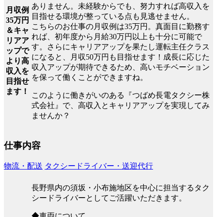
ありません。未経験からでも、努力すれば高収入を
月収例
目指せる環境が整っている点も見逃せません。
35万円
こちらのお仕事の月収例は35万円。真面目に勤務す
＆キャ
れば、初年度から月給30万円以上も十分に可能で
リアア
す。さらにキャリアアップを果たし運転主任クラス
ップで
になると、月収50万円も目指せます！成長に応じた
より高
収入アップが期待できるため、高いモチベーション
収入を
を保って働くことができますね。
目指せ
ます！
このように働きがいのある『つばめ長電タクシー株
式会社』で、高収入とキャリアアップを実現してみ
ませんか？
仕事内容
物流・配送
タクシードライバー・送迎代行
長野県内の須坂・小布施地区を中心に担当するタク
シードライバーとしてご活躍いただきます。
◆車両について