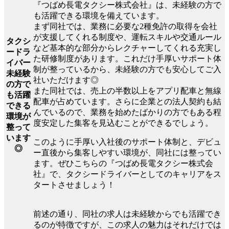
『つばめ長電タクシー株式会社』は、未経験の方で
も活躍できる環境を備えています。
まず同社では、業務に必要な2種免許の取得を会社
が支援してくれる制度や、運転スキルや交通ルール
タクシ
など基本的な部分からレクチャーしてくれる充実し
ードラ
た研修制度があります。これだけ手厚いサポート体
イバー
制が整っているから、未経験の方でも安心してご入
未経験
社いただけます◎
の方で
また同社では、売上の半数以上をアプリ配車と無線
も活躍
配車が占めています。さらに企業との法人契約も結
できる
んでいるので、業務を始めたばかりの方でもある程
環境が
度安定した集客を見込むことができるでしょう。
整って
います
このように手厚い入社後のサポート体制と、デビュ
◎
ー直後から集客しやすい環境が、同社には整ってい
ます。ぜひこちらの『つばめ長電タクシー株式会
社』で、タクシードライバーとしてのキャリアをス
タートさせましょう！
前述の通り、同社の求人は未経験からでも活躍でき
るのが特徴ですが、この求人の魅力はそれだけでは