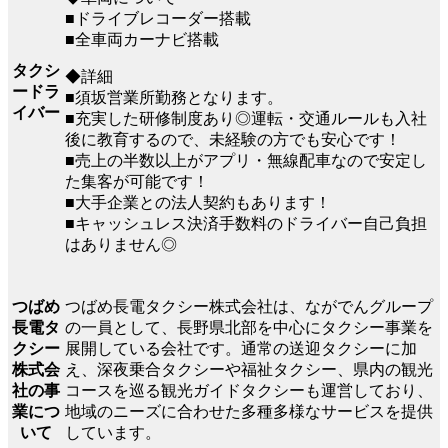
■ドライブレコーダー搭載
■全車両カーナビ搭載
タクシ
◆詳細
ードラ
■須坂営業所勤務となります。
イバー
■充実した研修制度あり◎運転・交通ルールも入社
後に教育するので、未経験の方でも安心です！
■売上の半数以上がアプリ・無線配車なので安定し
た集客が可能です！
■大手企業との法人契約もあります！
■キャッシュレス決済手数料のドライバー自己負担
はありません◎
つばめ長電タクシー株式会社は、ながでんグループ
つばめ
の一員として、長野県北部を中心にタクシー事業を
長電タ
展開している会社です。通常の送迎タクシーに加
クシー
え、深夜乗合タクシーや福祉タクシー、県内の観光
株式会
コースを巡る観光ガイドタクシーも運営しており、
社の事
地域のニーズに合わせた多種多様なサービスを提供
業につ
しています。
いて