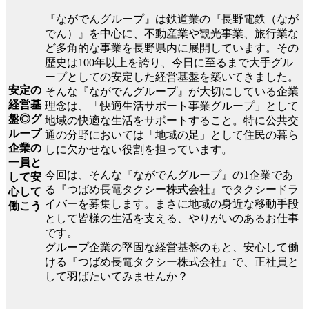
『ながでんグループ』は鉄道業の『長野電鉄（なが
でん）』を中心に、不動産業や観光事業、旅行業な
ど多角的な事業を長野県内に展開しています。その
歴史は100年以上を誇り、今日に至るまで大手グル
ープとしての安定した経営基盤を築いてきました。
安定の
そんな『ながでんグループ』が大切にしている企業
経営基
理念は、「快適生活サポート事業グループ」として
盤◎グ
地域の快適な生活をサポートすること。特に公共交
ループ
通の分野においては「地域の足」として住民の暮ら
企業の
しに欠かせない役割を担っています。
一員と
今回は、そんな『ながでんグループ』の1企業であ
して安
る『つばめ長電タクシー株式会社』でタクシードラ
心して
イバーを募集します。まさに地域の身近な移動手段
働こう
として皆様の生活を支える、やりがいのあるお仕事
です。
グループ企業の堅固な経営基盤のもと、安心して働
ける『つばめ長電タクシー株式会社』で、正社員と
して羽ばたいてみませんか？