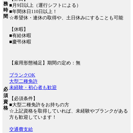
務
■月9日以上（運行シフトによる）
時
■年間休日110日以上！
間
☆希望休・連休の取得や、土日休みにすることも可能
【休暇】
■有給休暇
■慶弔休暇
【雇用形態補足】期間の定め：無
ブランクOK
大型二種免許
未経験・初心者も歓迎
必
須
【必須条件】
資
■大型二種免許をお持ちの方
格
☆上記資格を取得していれば、未経験やブランクがある
方も歓迎しています！
交通費支給