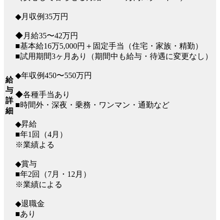
◆月収例35万円
◆月給35〜42万円
■基本給16万5,000円＋固定手当（住宅・家族・精勤）
■試用期間3ヶ月あり（期間中も給与・待遇に変更なし）
◆年収例450〜550万円
給
与
◆各種手当あり
詳
■時間外・深夜・乗務・ワンマン・通勤など
細
◆昇給
■年1回（4月）
※業績よる
◆賞与
■年2回（7月・12月）
※業績による
◆退職金
■あり