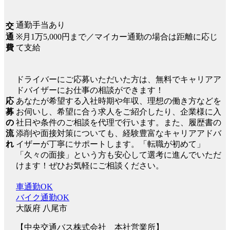
通勤手当あり
交
通
※月1万5,000円まで／マイカー通勤の場合は距離に応じ
費
て支給
ドライバーにご応募いただいた方は、無料でキャリアア
ドバイザーにお仕事の相談ができます！
応
あなたが希望する入社時期や年収、理想の働き方などを
募
お伺いし、希望に合う求人をご紹介したり、企業様に入
の
社日や条件のご相談を代理で行います。また、履歴書の
流
添削や面接対策についても、経験豊富なキャリアアドバ
れ
イザーが丁寧にサポートします。「転職が初めて」
「久々の面接」という方も安心して選考に進んでいただ
けます！ぜひお気軽にご相談ください。
車通勤OK
バイク通勤OK
大阪府 八尾市
【中央交通バス株式会社 本社営業所】