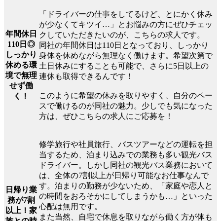
「ドライバーの仕事をしてるけど、とにかく休み
が少なくてキツイ…」とお悩みの方にぜひチェッ
年間休日
クしていただきたいのが、こちらの求人です。
110日◎
同社の年間休日は110日となっており、しっかり
しっかり
身体を休めながら無理なく働けます。希望次第で
休める環
土日休みにすることも可能で、さらに5日以上の
境で無理
連休も取得できるんです！
せず働
このように希望の休みを取りやすく、自分のペー
く！
スで働けるのが同社の魅力。少しでも気になった
方は、ぜひこちらの求人にご応募を！
修学旅行や社員旅行、バスツアーなどの運転を担
当するため、泊まり込みでの業務も多い観光バス
ドライバー。しかし同社の観光バス業務において
は、全体の7割以上が日帰り可能なお仕事なんで
す。泊まりの勤務が少ないため、「家庭や恋人と
日帰り業
の時間をおろそかにしてしまうかも…」といった
務が7割
心配は無用です。
以上！家
また当然、自宅で休息を取りながら働く方が体も
族との時