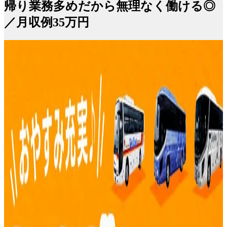
帰り業務多めだから無理なく働ける◎
／月収例35万円