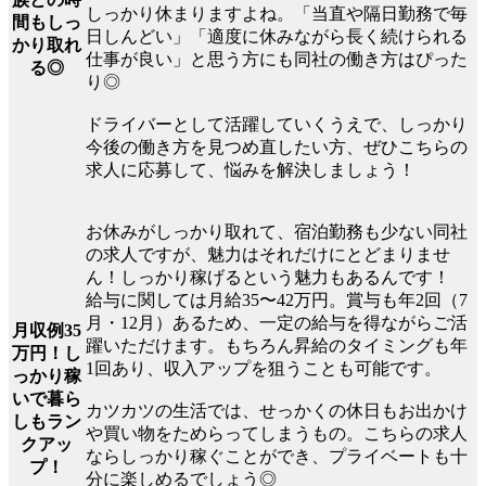
しっかり休まりますよね。「当直や隔日勤務で毎
間もしっ
日しんどい」「適度に休みながら長く続けられる
かり取れ
仕事が良い」と思う方にも同社の働き方はぴった
る◎
り◎
ドライバーとして活躍していくうえで、しっかり
今後の働き方を見つめ直したい方、ぜひこちらの
求人に応募して、悩みを解決しましょう！
お休みがしっかり取れて、宿泊勤務も少ない同社
の求人ですが、魅力はそれだけにとどまりませ
ん！しっかり稼げるという魅力もあるんです！
給与に関しては月給35〜42万円。賞与も年2回（7
月・12月）あるため、一定の給与を得ながらご活
月収例35
躍いただけます。もちろん昇給のタイミングも年
万円！し
1回あり、収入アップを狙うことも可能です。
っかり稼
いで暮ら
カツカツの生活では、せっかくの休日もお出かけ
しもラン
や買い物をためらってしまうもの。こちらの求人
クアッ
ならしっかり稼ぐことができ、プライベートも十
プ！
分に楽しめるでしょう◎