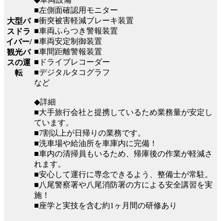
■左側面確認用モニター
■衝突被害軽減ブレーキ装置
大型バ
■車両ふらつき警報装置
スドラ
■車両安定制御装置
イバー/
■車間距離警報装置
観光バ
■ドライブレコーダー
スの運
■デジタルタコグラフ
転
など
◆詳細
■大手旅行会社と提携しているため業務量が安定し
ています。
■7割以上が日帰りの業務です。
■洗車場や給油所を車庫内に完備！
■車内の清掃員もいるため、帰庫後の作業が軽減さ
れます。
■安心して運行に専念できるよう、整備士が常駐。
■八尾警察署や八尾消防署の方による安全講習を実
施！
■座学と実技を含む約1ヶ月間の研修あり