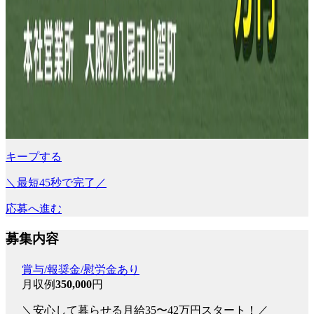
キープする
＼最短45秒で完了／
応募へ進む
募集内容
賞与/報奨金/慰労金あり
月収例
350,000
円
＼安心して暮らせる月給35〜42万円スタート！／