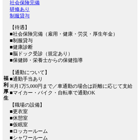
社会保険完備
研修あり
制服貸与
【待遇】
■社会保険完備（雇用・健康・労災・厚生年金）
■制服貸与
■健康診断
■脳ドック受診（規定あり）
■保健師・栄養士からの保健指導
【通勤について】
福
■通勤手当あり
利
※月1万5,000円まで／車通勤の場合は距離に応じて支給
厚
■マイカー・バイク・自転車で通勤OK
生
【職場の設備】
■更衣室
■休憩室
■仮眠室
■ロッカールーム
■シャワールーム