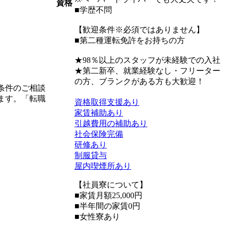
資格
■学歴不問
【歓迎条件※必須ではありません】
■第二種運転免許をお持ちの方
★98％以上のスタッフが未経験での入社
★第二新卒、就業経験なし・フリーター
の方、ブランクがある方も大歓迎！
条件のご相談
ます。「転職
資格取得支援あり
家賃補助あり
引越費用の補助あり
社会保険完備
研修あり
制服貸与
屋内喫煙所あり
【社員寮について】
■家賃月額25,000円
■半年間の家賃0円
■女性寮あり