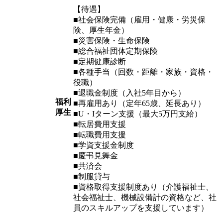
【待遇】
■社会保険完備（雇用・健康・労災保
険、厚生年金）
■災害保険・生命保険
■総合福祉団体定期保険
■定期健康診断
■各種手当（回数・距離・家族・資格・
役職）
■退職金制度（入社5年目から）
福利
■再雇用あり（定年65歳、延長あり）
厚生
■U・Iターン支援（最大5万円支給）
■転居費用支援
■転職費用支援
■学資支援金制度
■慶弔見舞金
■共済会
■制服貸与
■資格取得支援制度あり（介護福祉士、
社会福祉士、機械設備計の資格など、社
員のスキルアップを支援しています）