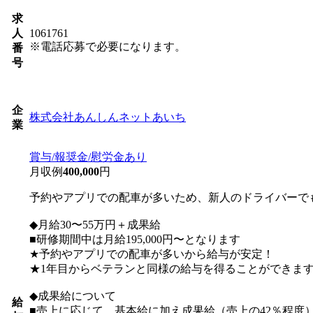
求
人
1061761
※電話応募で必要になります。
番
号
企
株式会社あんしんネットあいち
業
賞与/報奨金/慰労金あり
月収例
400,000
円
予約やアプリでの配車が多いため、新人のドライバーで
◆月給30〜55万円＋成果給
■研修期間中は月給195,000円〜となります
★予約やアプリでの配車が多いから給与が安定！
★1年目からベテランと同様の給与を得ることができます（
◆成果給について
給
■売上に応じて、基本給に加え成果給（売上の42％程度