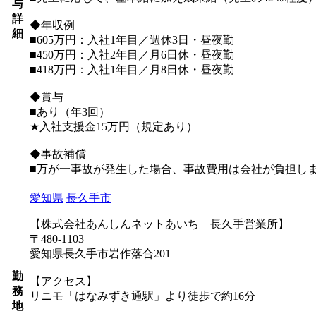
与
詳
◆年収例
細
■605万円：入社1年目／週休3日・昼夜勤
■450万円：入社2年目／月6日休・昼夜勤
■418万円：入社1年目／月8日休・昼夜勤
◆賞与
■あり（年3回）
★入社支援金15万円（規定あり）
◆事故補償
■万が一事故が発生した場合、事故費用は会社が負担し
愛知県
長久手市
【株式会社あんしんネットあいち 長久手営業所】
〒480-1103
愛知県長久手市岩作落合201
勤
【アクセス】
務
リニモ「はなみずき通駅」より徒歩で約16分
地