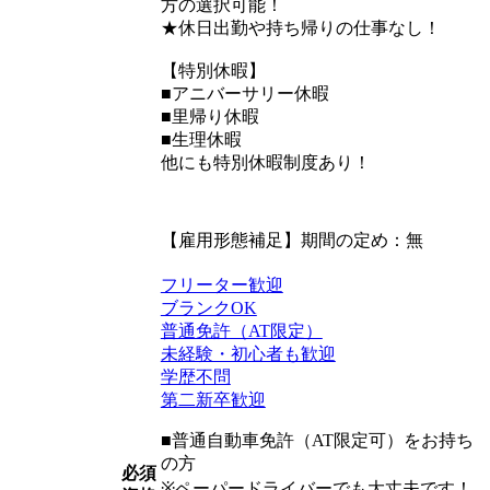
方の選択可能！
★休日出勤や持ち帰りの仕事なし！
【特別休暇】
■アニバーサリー休暇
■里帰り休暇
■生理休暇
他にも特別休暇制度あり！
【雇用形態補足】期間の定め：無
フリーター歓迎
ブランクOK
普通免許（AT限定）
未経験・初心者も歓迎
学歴不問
第二新卒歓迎
■普通自動車免許（AT限定可）をお持ち
の方
必須
※ペーパードライバーでも大丈夫です！