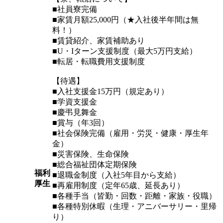
■社員寮完備
■家賃月額25,000円（★入社後半年間は無
料！）
■賃貸紹介、家賃補助あり
■U・Iターン支援制度（最大5万円支給）
■転居・転職費用支援制度
【待遇】
■入社支援金15万円（規定あり）
■学資支援金
■慶弔見舞金
■賞与（年3回）
■社会保険完備（雇用・労災・健康・厚生年
金）
■災害保険、生命保険
■総合福祉団体定期保険
福利
■退職金制度（入社5年目から支給）
厚生
■再雇用制度（定年65歳、延長あり）
■各種手当（皆勤・回数・距離・家族・役職）
■各種特別休暇（生理・アニバーサリー・里帰
り）