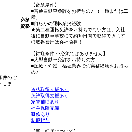
【必須条件】
■普通自動車免許をお持ちの方（一種または二
種）
必須
■何らかの運転業務経験
資格
★第二種運転免許をお持ちでない方は、入社
後に自動車学校にて約10日間で取得できます
◎取得費用は会社負担！
【歓迎条件 ※必須ではありません】
■大型自動車免許をお持ちの方
■医療・介護・福祉業界での実務経験をお持ち
の方
条件のご
トしま
資格取得支援あり
免許取得支援あり
家賃補助あり
社会保険完備
研修あり
制服貸与
【寮、転居について】