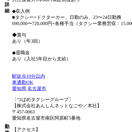
詳
細
◆収入例
■タクシー×ドクターカー、日勤のみ、23〜24日勤務
690,000〜720,000円+各種手当（タクシー業務営収：15,
◆賞与
あり（年3回）
◆退職金
あり（入社5年目から支給）
駅徒歩10分以内
車通勤OK
愛知県
名古屋市
〔つばめタクシーグループ〕
【株式会社あんしんネットなごや／本社】
〒457-0063
愛知県名古屋市南区阿原町5番地
勤
【アクセス】