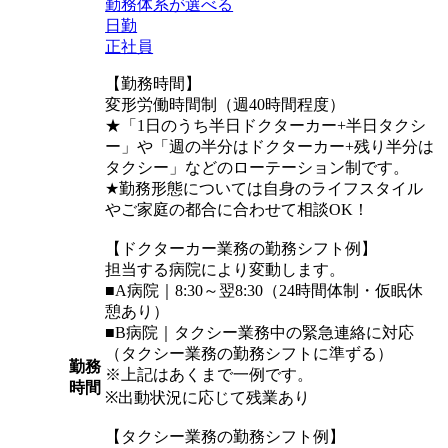
勤務体系が選べる
日勤
正社員
【勤務時間】
変形労働時間制（週40時間程度）
★「1日のうち半日ドクターカー+半日タクシ
ー」や「週の半分はドクターカー+残り半分は
タクシー」などのローテーション制です。
★勤務形態については自身のライフスタイル
やご家庭の都合に合わせて相談OK！
【ドクターカー業務の勤務シフト例】
担当する病院により変動します。
■A病院｜8:30～翌8:30（24時間体制・仮眠休
憩あり）
■B病院｜タクシー業務中の緊急連絡に対応
（タクシー業務の勤務シフトに準ずる）
勤務
※上記はあくまで一例です。
時間
※出動状況に応じて残業あり
【タクシー業務の勤務シフト例】