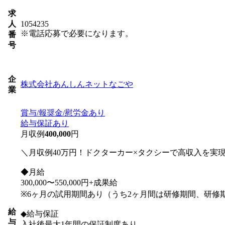
求
人
1054235
※電話応募で必要になります。
番
号
企
株式会社あんしんネットなごや
業
賞与/報奨金/慰労金あり
給与保証あり
月収例
400,000
円
＼月収例40万円！ドクターカー×タクシーで高収入を実
◆月給
300,000〜550,000円+成果給
※6ヶ月の試用期間あり（うち2ヶ月間は研修期間、研修期間
給
◆給与保証
与
入社後最大1年間の保証制度あり