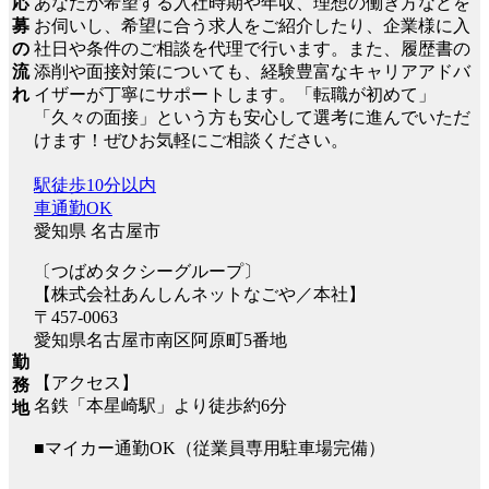
応
あなたが希望する入社時期や年収、理想の働き方などを
募
お伺いし、希望に合う求人をご紹介したり、企業様に入
の
社日や条件のご相談を代理で行います。また、履歴書の
流
添削や面接対策についても、経験豊富なキャリアアドバ
れ
イザーが丁寧にサポートします。「転職が初めて」
「久々の面接」という方も安心して選考に進んでいただ
けます！ぜひお気軽にご相談ください。
駅徒歩10分以内
車通勤OK
愛知県 名古屋市
〔つばめタクシーグループ〕
【株式会社あんしんネットなごや／本社】
〒457-0063
愛知県名古屋市南区阿原町5番地
勤
【アクセス】
務
名鉄「本星崎駅」より徒歩約6分
地
■マイカー通勤OK（従業員専用駐車場完備）