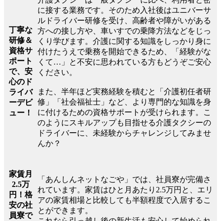
に接する業務です。そのため入社後はユニバーサ
ルドライバー研修を受け、高齢者や障がいがある
丁寧な
方への接し方や、車いすでの乗降方法などをじっ
研修＆
くり学びます。介護に関する知識をしっかり身に
資格サ
付けたうえで乗務を開始できるため、「経験がな
ポート
くて…」と不安に思われている方もどうぞご安心
で、安
ください。
心のド
また、半年ほど実務経験を積むと「介護初任者研
ライバ
修」「社会福祉士」など、より専門的な知識を身
ーデビ
に付けるための資格サポートが受けられます。こ
ュー！
のようにスキルアップも目指せる介護タクシーの
ドライバーに、未経験からチャレンジしてみませ
んか？
家賃月
「あんしんネットなごや」では、社員寮が完備さ
2.5万
れています。家賃はひと月あたり2.5万円と、エリ
円！格
アの家賃相場と比較しても半額程度で入居するこ
安の社
とができます。
員寮で
これなら引っ越し後の新生活も安心して始められ