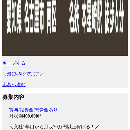
キープする
＼最短45秒で完了／
応募へ進む
募集内容
賞与/報奨金/慰労金あり
月収例
400,000
円
＼入社1年目から月収30万円以上稼げる！／