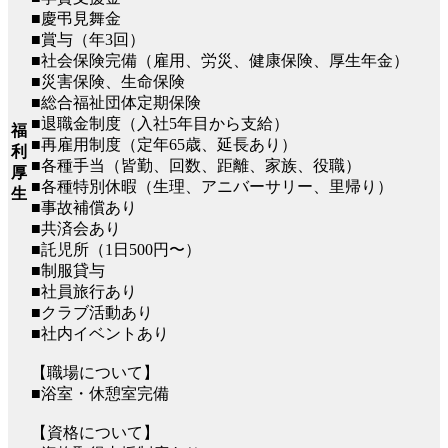
■慶弔見舞金
■賞与（年3回）
■社会保険完備（雇用、労災、健康保険、厚生年金）
■災害保険、生命保険
■総合福祉団体定期保険
■退職金制度（入社5年目から支給）
福
■再雇用制度（定年65歳、延長あり）
利
■各種手当（皆勤、回数、距離、家族、役職）
厚
■各種特別休暇（生理、アニバーサリー、里帰り）
生
■事故補償あり
■共済会あり
■託児所（1日500円〜）
■制服貸与
■社員旅行あり
■クラブ活動あり
■社内イベントあり
【職場について】
■浴室・休憩室完備
【資格について】