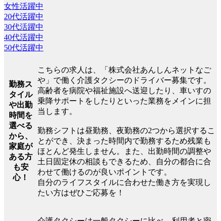
女性活躍中
20代活躍中
30代活躍中
40代活躍中
50代活躍中
こちらの求人は、「株式会社あんしんネットなご
や」で働く介護タクシーのドライバー募集です。
勤務ス
高齢者を病院や福祉施設へ送迎したり、車いすの
タイル
乗降サポートをしたりといった業務をメインに担
や出勤
当します。
時間を
選べる
勤務シフトは昼勤務、夜勤務の2つから選択するこ
から、
とができ、決まった時間内で勤務するため残業も
家庭が
ほとんど発生しません。また、出勤時間の調整や
ある方
土日固定休の相談もできるため、自分の都合に合
も安
わせて働けるのが良いポイントです。
心！
自分のライフスタイルに合わせた働き方を実現し
たい方はぜひご応募を！
介護タクシーは一般タクシーに比べ、利用者と密