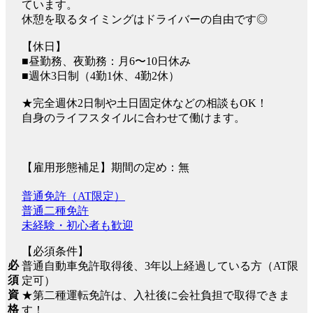
ています。
休憩を取るタイミングはドライバーの自由です◎
【休日】
■昼勤務、夜勤務：月6〜10日休み
■週休3日制（4勤1休、4勤2休）
★完全週休2日制や土日固定休などの相談もOK！
自身のライフスタイルに合わせて働けます。
【雇用形態補足】期間の定め：無
普通免許（AT限定）
普通二種免許
未経験・初心者も歓迎
【必須条件】
必
普通自動車免許取得後、3年以上経過している方（AT限
須
定可）
資
★第二種運転免許は、入社後に会社負担で取得できま
格
す！