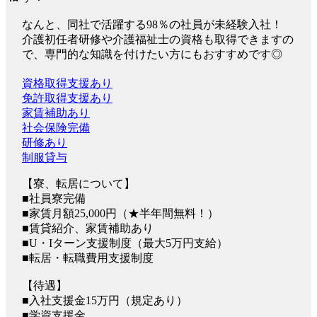
なんと、同社で活躍する98％の社員が未経験入社！
介護初任者研修や介護福祉士の資格も取得できますの
で、専門的な知識を付けたい方にもおすすめです◎
資格取得支援あり
免許取得支援あり
家賃補助あり
社会保険完備
研修あり
制服貸与
【寮、転居について】
■社員寮完備
■家賃月額25,000円（★半年間無料！）
■賃貸紹介、家賃補助あり
■U・Iターン支援制度（最大5万円支給）
■転居・転職費用支援制度
【待遇】
■入社支援金15万円（規定あり）
■学資支援金