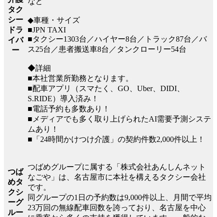
など
タク
シー
◆車種・サイズ
■JPN TAXI
ドラ
■タクシー1303台／ハイヤー8台／トラック87台／バ
イバ
ス25台／患者搬送車8台／タンクローリー54台
ー
◆詳細
■本社営業所勤務となります。
■配車アプリ（スマたく、GO、Uber、DIDI、
S.RIDE）導入済み！
■電話予約も多数あり！
■メディアでも多く取り上げられたAI需要予測システ
ムあり！
■「24時間かけつけ介護」の契約件数2,000件以上！
つばめグループに属する「株式会社あんしんネット
つば
なごや」は、名古屋市に本社を構えるタクシー会社
めタ
です。
クシ
同グループの1日の予約数は9,000件以上、月間で平均
ーグ
23万回の無線配車回数を誇っており、名古屋を中心
ルー