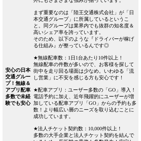
外にもさまざまな強みが揃っています。
まず重要なのは「陸王交通株式会社」が「日
本交通グループ」に所属しているというこ
と。同グループは業界内でも抜群の知名度＆
高いシェア率を誇っています。
そのため、以下のような『ドライバーが稼げ
る仕組み』が整っているんです◎
★無線配車数：1日1台あたり10件以上！
無線配車の件数が多いので、お客様を探して
安心の日本
街中を走り回る場面は少なめ。いわゆる「流
交通グルー
し営業」に不安を感じる方も安心です！
プ！無線＆
アプリ配車
★配車アプリ：ユーザー多数の「GO」導入！
多数で未経
電話予約に加え、近年飛躍的にユーザーが増
験でも安心
加している配車アプリ「GO」からの予約も多
数！より幅広い層のニーズを取り込むことに
成功しています。
★法人チケット契約数：10,000件以上！
多数の大手企業と法人チケット契約を結んで