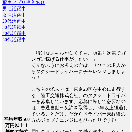
配車アプリ導入あり
男性活躍中
女性活躍中
20代活躍中
30代活躍中
40代活躍中
50代活躍中
「特別なスキルがなくても、頑張り次第でガ
ンガン稼げる仕事がしたい！」
そんなふうにお考えの方は、ぜひこの求人か
らタクシードライバーにチャレンジしましょ
う！
こちらの求人では、東京23区を中心に走行す
る「陸王交通株式会社」のタクシードライバ
ーを募集しています。応募に際して必要なの
は、普通自動車免許を取得し、3年以上経過し
ていることだけ。だからドライバー未経験の
平均年収500
方のジョブチェンジにもぴったりです◎
万円以上！
都内の好立
同社のドライバーとして働く魅力は、なんと