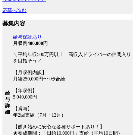
応募へ進む
募集内容
給与保証あり
月収例
400,000
円
＼平均年収500万円以上！高収入ドライバーの仲間入り
を目指そう／
【月収例内訳】
月給250,000円〜+歩合給
【年収例】
給
5,040,000円
与
詳
【賞与】
細
年2回支給（7月・12月）
【働き始めに安心な各種サポートあり！】
★養成期間：「日給10,000円」支給（平均10日間）