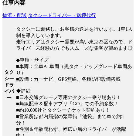
仕事内容
物流・配送
タクシードライバー・送迎代行
タクシーに乗務し、お客様の送迎を行います。1車1人
制を導入しています。
走行エリアはタクシー需要が高い東京23区なので、ド
ライバー未経験の方でもスムーズな集客が望めます◎
◆車種・サイズ
■車両：全車AT車両（黒タク・アップグレード車両あ
タク
り）
シー
■設備：カーナビ、GPS無線、各種防犯設備搭載
ドラ
◆詳細
イバ
■日本交通グループ専用のタクシー乗り場あり！
ー
■無線配車＆配車アプリ「GO」での予約多数！
■約10,000社とタクシーチケット契約あり！
■営業所は都内屈指の繁華街「池袋」まで車で約5
分！
■性別＆年齢問わず、幅広い層のドライバーが活躍
中！