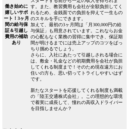
スタートする前から一定の収入を得られま
働き始めに
す。また、教習費用も会社が全額負担してく
嬉しいサポ
れるため、金銭面での負担を抑えて一生もの
ート！3ヶ月
のスキルを手にできます。
間の給与保
加えて、最初の3ヶ月間は「月300,000円の給
証＆引越し
与保証」も用意されています。これならお金
費用の補助
の心配もなく業務の習得に集中でき、保証期
あり
間が明けるまでには売上アップのコツをばっ
ちり掴めるでしょう。
さらに、入社にあたって引越しされる場合に
は、敷金・礼金などの初期費用を会社が負担
してくれる制度まで！そのため現在遠方にお
住いの方も、思い切ってトライしやすいはず
です。
新たなスタートを応援してくれる制度も満載
の「陸王交通株式会社」。この理想的な環境
で着実に成長して、憧れの高収入ドライバー
を目指しませんか？