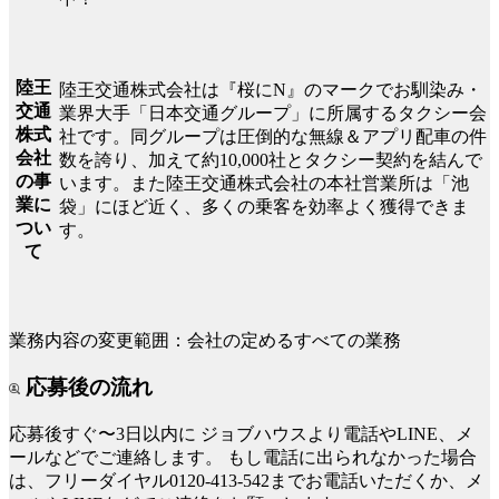
陸王
陸王交通株式会社は『桜にN』のマークでお馴染み・
交通
業界大手「日本交通グループ」に所属するタクシー会
株式
社です。同グループは圧倒的な無線＆アプリ配車の件
会社
数を誇り、加えて約10,000社とタクシー契約を結んで
の事
います。また陸王交通株式会社の本社営業所は「池
業に
袋」にほど近く、多くの乗客を効率よく獲得できま
つい
す。
て
業務内容の変更範囲：会社の定めるすべての業務
応募後の流れ
応募後すぐ〜3日以内に
ジョブハウスより電話やLINE、メ
ールなどでご連絡します。
もし電話に出られなかった場合
は、フリーダイヤル0120-413-542までお電話いただくか、メ