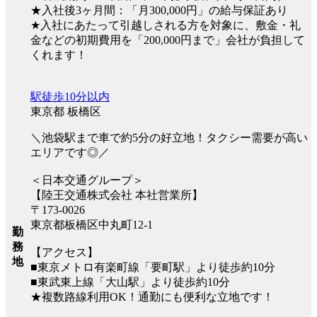
★入社後3ヶ月間：「月300,000円」の給与保証あり
★入社にあたって引越しされる方を対象に、敷金・礼
金などの初期費用を「200,000円まで」会社が負担して
くれます！
駅徒歩10分以内
東京都 板橋区
＼池袋駅まで車で約5分の好立地！タクシー需要が高い
エリアです◎／
＜日本交通グループ＞
【陸王交通株式会社 本社営業所】
〒173-0026
東京都板橋区中丸町12-1
勤
務
【アクセス】
地
■東京メトロ有楽町線「要町駅」より徒歩約10分
■東武東上線「大山駅」より徒歩約10分
★複数路線利用OK！通勤にも便利な立地です！