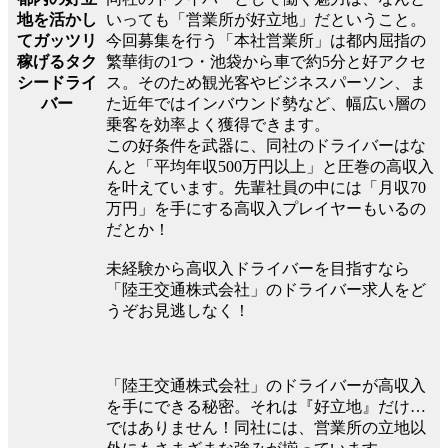
地を活かし
いっても「営業所が好立地」だということ。
てガッツリ
今回募集を行う「本社営業所」は都内屈指の
稼げるタク
繁華街の1つ・池袋から車で約5分と好アクセ
シードライ
ス。そのため観光客やビジネスパーソン、ま
バー
た近年ではインバウンド勢など、幅広い層の
乗客を効率よく獲得できます。
この好条件を武器に、同社のドライバーはな
んと「平均年収500万円以上」と圧巻の高収入
を叶えています。先輩社員の中には「月収70
万円」を手にする高収入プレイヤーもいるの
だとか！
未経験から高収入ドライバーを目指すなら
「陸王交通株式会社」のドライバー求人をど
うぞお見逃しなく！
「陸王交通株式会社」のドライバーが高収入
を手にできる秘密。それは『好立地』だけ…
ではありません！同社には、営業所の立地以