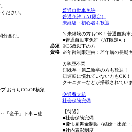
す。
普通自動車免許
せください。
普通免許（AT限定）
未経験・初心者も歓迎
＼未経験の方もOK！普通自動車
時間分含む。
■普通自動車免許（AT限定可）
必須
※35歳以下の方
資格
※年齢制限理由：若年層の長期
◎学歴不問
◎既卒・第二新卒の方も歓迎！
◎運転に慣れていない方もOK
クモニターなどが搭載されてい
 おうちCO-OP横須
交通費支給
社会保険完備
【待遇】
」～「金子」下車→徒
■社会保険完備
■慶弔見舞金制度（結婚・出産・
■社内表彰制度