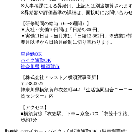
※人事考課による昇給は、上記とは別途加算されま
※昇給額や評価基準の詳細は、面接時にお問い合わ
【研修期間の給与（6〜8週間）】
▼入社～実働10日間は「日給9,800円」
▼実働11日目～当月末は「日給12,862円」※残業2
翌月以降から日給月給制に切り替わります。
車通勤OK
バイク通勤OK
神奈川県
横須賀市
【株式会社アシスト／横須賀事業所】
〒238-0025
神奈川県横須賀市衣笠町44-1『生活協同組合ユーコープ
賀センター』内
【アクセス】
■横須賀線「衣笠駅」下車→京急バス「衣笠十字路
歩約1分
◇マイカー・バイク・自転車通勤OK（駐車場完備）
勤務地