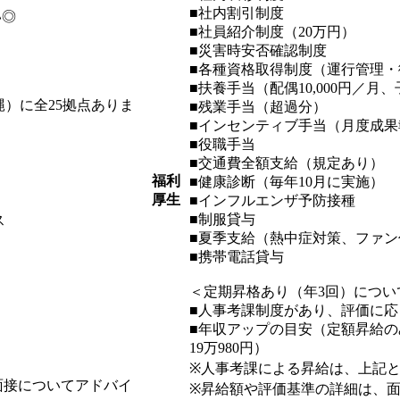
■社内割引制度
い◎
■社員紹介制度（20万円）
■災害時安否確認制度
■各種資格取得制度（運行管理・
■扶養手当（配偶10,000円／月、
）に全25拠点ありま
■残業手当（超過分）
■インセンティブ手当（月度成果
■役職手当
■交通費全額支給（規定あり）
福利
■健康診断（毎年10月に実施）
厚生
■インフルエンザ予防接種
■制服貸与
ス
■夏季支給（熱中症対策、ファン
■携帯電話貸与
＜定期昇格あり（年3回）につい
■人事考課制度があり、評価に
■年収アップの目安（定額昇給のみの場
19万980円）
※人事考課による昇給は、上記
面接についてアドバイ
※昇給額や評価基準の詳細は、