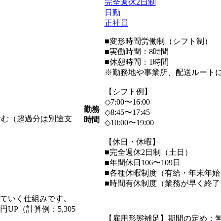
完全週休2日制
日勤
正社員
■変形時間労働制（シフト制）
■実働時間：8時間
■休憩時間：1時間
※勤務地や事業所、配送ルート
【シフト例】
◇7:00〜16:00
勤務
◇8:45〜17:45
を含む（超過分は別途支
時間
◇10:00〜19:00
【休日・休暇】
■完全週休2日制（土日）
■年間休日106〜109日
■各種休暇制度（有給・年末年
■時間有休制度（業務が早く終了
れていく仕組みです。
P（計算例：5,305
【雇用形態補足】期間の定め：