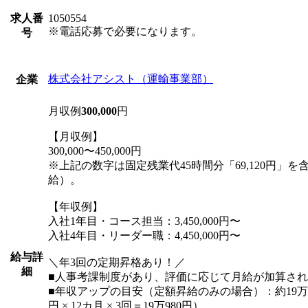
求人番
1050554
※電話応募で必要になります。
号
株式会社アシスト（運輸事業部）
企業
月収例
300,000
円
【月収例】
300,000〜450,000円
※上記の数字は固定残業代45時間分「69,120円」
給）。
【年収例】
入社1年目・コース担当：3,450,000円〜
入社4年目・リーダー職：4,450,000円〜
給与詳
＼年3回の定期昇格あり！／
細
■人事考課制度があり、評価に応じて月給が加算さ
■年収アップの目安（定額昇給のみの場合）：約19万円U
円 × 12カ月 × 3回＝19万980円）