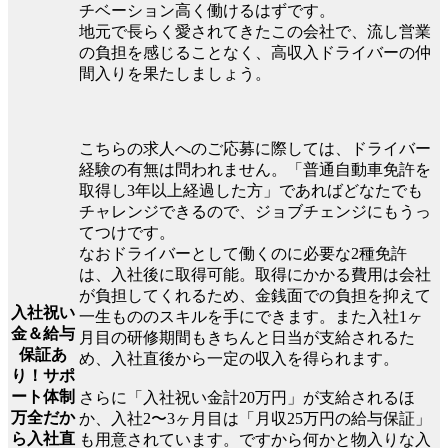
チベーション高く働けるはずです。
地元で長らく愛されてきたこの会社で、流し営業
の負担を感じることなく、高収入ドライバーの仲
間入りを果たしましょう。
こちらの求人へのご応募に際しては、ドライバー
経験の有無は問われません。「普通自動車免許を
取得し3年以上経過した方」であればどなたでも
チャレンジできるので、ジョブチェンジにもうっ
てつけです。
なおドライバーとして働くのに必要な2種免許
は、入社後に取得可能。取得にかかる費用は会社
が負担してくれるため、金銭面での負担を抑えて
入社祝い
一生もののスキルを手にできます。また入社1ヶ
金＆給与
月目の研修期間もきちんと日当が支給されるた
保証あ
め、入社直後から一定の収入を得られます。
り！サポ
ート体制
さらに「入社祝い金計20万円」が支給されるほ
万全だか
か、入社2〜3ヶ月目は「月収25万円の給与保証」
ら入社直
も用意されています。ですから何かと物入りな入