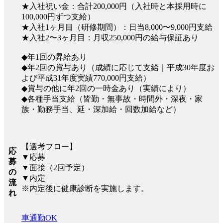
★入社祝い金：合計200,000円（入社時と本採用時に
100,000円ずつ支給）
★入社1ヶ月目（研修期間）：日当8,000〜9,000円支給
★入社2〜3ヶ月目：月収250,000円の給与保証あり
◆年1回の昇給あり
◆年2回の賞与あり（成績に応じて支給｜平成30年度お
よび平成31年度実績770,000円支給）
◆賞与の他に年2回の一時金あり（実績により）
◆各種手当支給（皆勤・無事故・時間外・深夜・家
族・勤務手当、延・深加給・回数加給など）
【選考フロー】
応
▼応募
募
▼面接（2回予定）
の
▼内定
流
※内定後に健康診断を実施します。
れ
車通勤OK