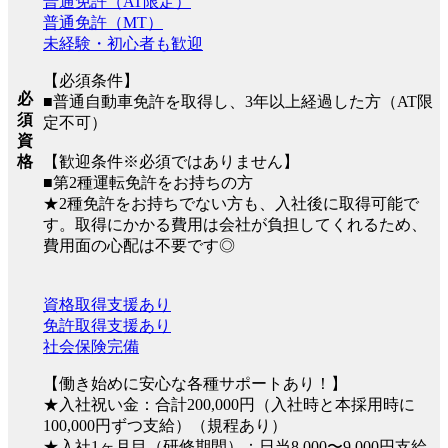
普通免許（AT限定）
普通免許（MT）
未経験・初心者も歓迎
【必須条件】
必
■普通自動車免許を取得し、3年以上経過した方（AT限
須
定不可）
資
格
【歓迎条件※必須ではありません】
■第2種運転免許をお持ちの方
★2種免許をお持ちでない方も、入社後に取得可能で
す。取得にかかる費用は会社が負担してくれるため、
費用面の心配は不要です◎
資格取得支援あり
免許取得支援あり
社会保険完備
【働き始めに安心な各種サポートあり！】
★入社祝い金：合計200,000円（入社時と本採用時に
100,000円ずつ支給）（規程あり）
★入社1ヶ月目（研修期間）：日当8,000〜9,000円支給