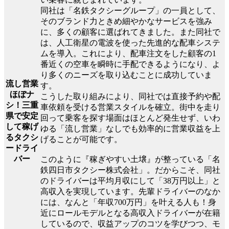
同社は「名鉄タクシーグループ」の一員として、
そのブランド力ときめ細やかなサービスを強み
に、多くの顧客に選ばれてきました。また同社で
は、人工衛星の電波を使った先進的な配車システ
ムを導入。これにより、配車注文をした顧客の1
番近くの空車を瞬時に手配できるようになり、よ
り多くのニーズを取り込むことに成功していま
流し営業
す。
ほぼナ
こうした取り組みにより、同社では直接予約や配
シ！三重
車依頼を受ける営業スタイルを確立。街中を走り
県で安定
回って乗客を探す場面はほとんど発生せず、いわ
して稼げ
ゆる「流し営業」なしでも効率的に営業収益を上
るタクシ
げることが可能です。
ードライ
バー
このように『稼ぎやすい土壌』が整っている「名
鉄四日市タクシー株式会社」。だからこそ、同社
のドライバーは平均月収にして「38万円以上」と
高収入を実現しています。先輩ドライバーのなか
には、なんと「年収700万円」を叶える人も！身
近にロールモデルとなる高収入ドライバーが在籍
しているので、収益アップのコツを学びつつ、モ