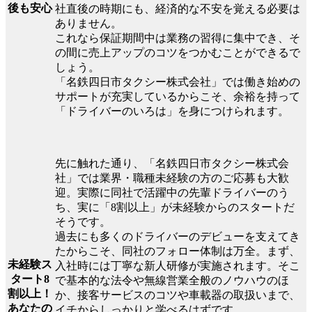
後も安心
社直後の時期にも、経済的な不安を覚える必要は
ありません。
これなら保証期間中は業務の習得に集中でき、そ
の間に売上アップのコツをつかむことができるで
しょう。
「名鉄四日市タクシー株式会社」では働き始めの
サポートが充実しているからこそ、余裕を持って
「ドライバーのいろは」を身につけられます。
先に触れた通り、「名鉄四日市タクシー株式会
社」では業界・職種未経験の方のご応募も大歓
迎。実際に同社で活躍中の先輩ドライバーのう
ち、実に「8割以上」が未経験からのスタートだ
そうです。
過去にも多くのドライバーのデビューを支えてき
たからこそ、同社のフォロー体制は万全。まず、
未経験ス
入社時には丁寧な新人研修が実施されます。そこ
タート8
で基本的な法令や無線営業全般のノウハウのほ
割以上！
か、接客サービスのコツや車載器の取扱いまで、
あなたの
イチからしっかりと学べるはずです。