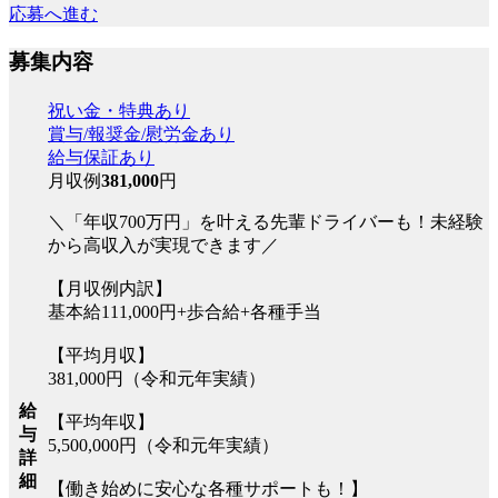
応募へ進む
募集内容
祝い金・特典あり
賞与/報奨金/慰労金あり
給与保証あり
月収例
381,000
円
＼「年収700万円」を叶える先輩ドライバーも！未経験
から高収入が実現できます／
【月収例内訳】
基本給111,000円+歩合給+各種手当
【平均月収】
381,000円（令和元年実績）
給
【平均年収】
与
5,500,000円（令和元年実績）
詳
細
【働き始めに安心な各種サポートも！】