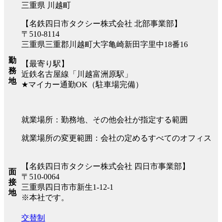
三重県 川越町
【名鉄四日市タクシー株式会社 北部事業部】
〒510-8114
三重県三重郡川越町大字亀崎新田字里中18番16
勤
【最寄り駅】
務
近鉄名古屋線「川越富洲原駅」
地
★マイカー通勤OK（駐車場完備）
就業場所：勤務地、その他会社が指定する範囲
就業場所の変更範囲：会社の定めるすべてのオフィス
【名鉄四日市タクシー株式会社 四日市事業部】
面
〒510-0064
接
三重県四日市市新生1-12-1
地
※本社です。
交替制