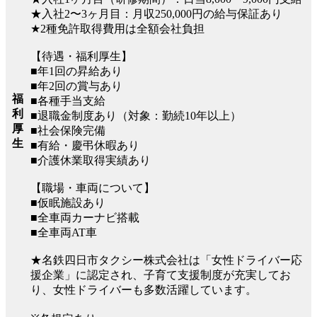
★入社2〜3ヶ月目：月収250,000円の給与保証あり
★2種免許取得費用は全額会社負担
【待遇・福利厚生】
■年1回の昇給あり
■年2回の賞与あり
福
■各種手当支給
利
■退職金制度あり（対象：勤続10年以上）
厚
■社会保険完備
生
■有給・慶弔休暇あり
■介護休業取得実績あり
【職場・車両について】
■仮眠施設あり
■全車両カーナビ搭載
■全車両AT車
★名鉄四日市タクシー株式会社は「女性ドライバー応
援企業」に認定され、子育て支援制度が充実してお
り、女性ドライバーも多数活躍しています。