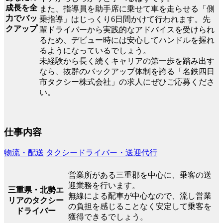
成長を全
また、指導員を助手席に乗せて車を走らせる「側
力でバッ
乗指導」はじっくり6日間かけて行われます。先
クアップ
輩ドライバーから実践的なアドバイスを受けられ
るため、デビュー時には安心してハンドルを握れ
るようになっているでしょう。
未経験から長く続くキャリアの第一歩を踏み出す
なら、抜群のバックアップ体制を誇る「名鉄四日
市タクシー株式会社」の求人にぜひご応募くださ
い。
仕事内容
物流・配送
タクシードライバー・送迎代行
営業所がある三重郡を中心に、乗客の送
迎業務を行います。
三重県・北勢エ
無線による配車が中心なので、流し営業
リアのタクシー
の負担を感じることなく安定して乗客を
ドライバー
獲得できるでしょう。