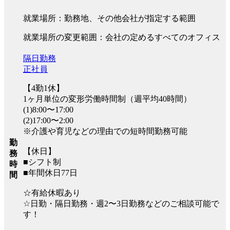
就業場所：勤務地、その他会社が指定する範囲
就業場所の変更範囲：会社の定めるすべてのオフィス
隔日勤務
正社員
【4勤1休】
1ヶ月単位の変形労働時間制（週平均40時間）
(1)8:00〜17:00
(2)17:00〜2:00
※介護や育児などの理由での短時間勤務可能
勤
【休日】
務
■シフト制
時
■年間休日77日
間
☆有給休暇あり
☆日勤・隔日勤務・週2〜3日勤務などのご相談可能で
す！