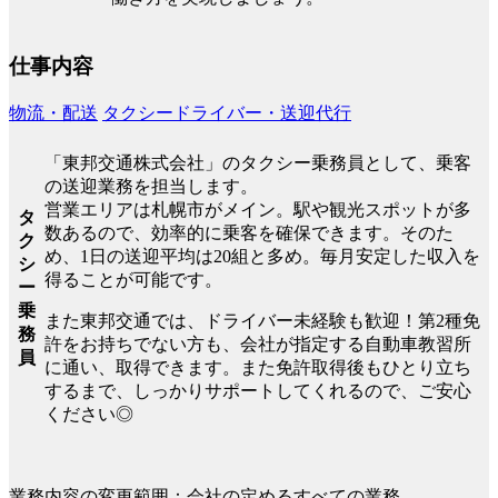
仕事内容
物流・配送
タクシードライバー・送迎代行
「東邦交通株式会社」のタクシー乗務員として、乗客
の送迎業務を担当します。
営業エリアは札幌市がメイン。駅や観光スポットが多
タ
数あるので、効率的に乗客を確保できます。そのた
ク
め、1日の送迎平均は20組と多め。毎月安定した収入を
シ
得ることが可能です。
ー
乗
また東邦交通では、ドライバー未経験も歓迎！第2種免
務
許をお持ちでない方も、会社が指定する自動車教習所
員
に通い、取得できます。また免許取得後もひとり立ち
するまで、しっかりサポートしてくれるので、ご安心
ください◎
業務内容の変更範囲：会社の定めるすべての業務