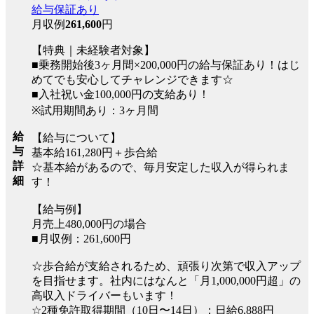
給与保証あり
月収例
261,600
円
【特典｜未経験者対象】
■乗務開始後3ヶ月間×200,000円の給与保証あり！はじ
めてでも安心してチャレンジできます☆
■入社祝い金100,000円の支給あり！
※試用期間あり：3ヶ月間
給
【給与について】
与
基本給161,280円＋歩合給
詳
☆基本給があるので、毎月安定した収入が得られま
細
す！
【給与例】
月売上480,000円の場合
■月収例：261,600円
☆歩合給が支給されるため、頑張り次第で収入アップ
を目指せます。社内にはなんと「月1,000,000円超」の
高収入ドライバーもいます！
☆2種免許取得期間（10日〜14日）：日給6,888円