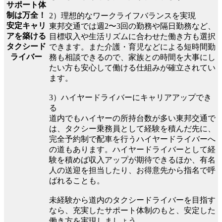
サポート体
制は万全！
2）理想的なワークライフバランスを実現
安定キャリ
東邦交通では週2〜3回の勤務や隔日勤務など、
アを築ける
目標収入や生活リズムに合わせた働き方も選択
タクシード
できます。また介護・育児などによる短時間勤
ライバー
務も相談できるので、家族との時間を大事にし
たい方も安心して働ける仕組みが確立されてい
ます。
3）ハイヤードライバーにキャリアアップでき
る
道内でもハイヤーの所持台数が多い東邦交通で
は、タクシー乗務員として経験を積んだ先に、
完全予約制で配車を行うハイヤードライバーへ
の道もあります。ハイヤードライバーとして経
験を積めば収入アップが期待できるほか、有名
人の送迎を担当したり、お得意先から指名で呼
ばれることも。
未経験から道内のタクシードライバーを目指す
なら、充実したサポート体制のもと、安定した
働き方を実現しましょう。