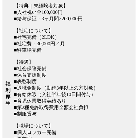
【特典｜未経験者対象】
■入社祝い金100,000円
■給与保証：3ヶ月間×200,000円
【社宅について】
■社宅完備（2LDK）
■社宅費：30,000円／月
■駐車場完備
【待遇】
■社会保険完備
■保育支援制度
■表彰制度
福
■退職金制度（勤続3年以上の方対象）
利
■有給休暇（入社半年後10日間付与）
厚
■育児休業取得実績あり
生
■第2種免許取得費用全額会社負担
■制服貸与
【職場について】
■個人ロッカー完備