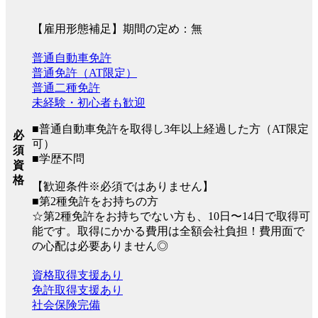
【雇用形態補足】期間の定め：無
普通自動車免許
普通免許（AT限定）
普通二種免許
未経験・初心者も歓迎
■普通自動車免許を取得し3年以上経過した方（AT限定
必
可）
須
■学歴不問
資
格
【歓迎条件※必須ではありません】
■第2種免許をお持ちの方
☆第2種免許をお持ちでない方も、10日〜14日で取得可
能です。取得にかかる費用は全額会社負担！費用面で
の心配は必要ありません◎
資格取得支援あり
免許取得支援あり
社会保険完備