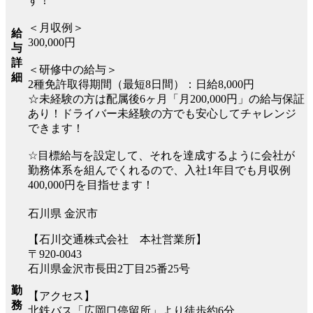
す！
＜月収例＞
給
300,000円
与
詳
＜研修中の給与＞
細
2種免許取得期間（最短8日間）：日給8,000円
☆未経験の方は配属後6ヶ月「月200,000円」の給与保証
あり！ドライバー未経験の方でも安心してチャレンジ
できます！
☆目標給与を設定して、それを達成するように会社が
勤務体系を組んでくれるので、入社1年目でも月収例
400,000円を目指せます！
石川県 金沢市
【石川交通株式会社 本社営業所】
〒920-0043
石川県金沢市長田2丁目25番25号
勤
【アクセス】
務
北鉄バス「広岡口停留所」より徒歩約6分