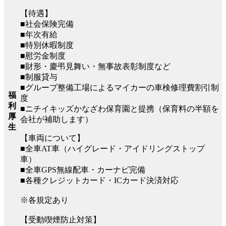
【待遇】
■社会保険完備
■年次有給
■特別休暇制度
■慰労金制度
■財形・慶弔見舞い・無事故表彰制度など
■制服貸与
■グループ整備工場によるマイカーの車検修理費割引制
福
度
利
■ニチイキッズかなざわ保育園と提携（保育料の半額を
厚
会社が補助します）
生
【車両について】
■全車AT車（ハイグレード・アイドリングストップ
車）
■全車GPS無線配車・カーナビ完備
■各種クレジットカード・ICカード決済対応
※各規定あり
【受動喫煙防止対策】