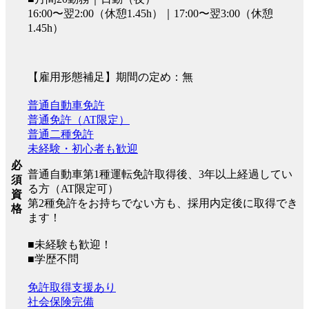
16:00〜翌2:00（休憩1.45h）｜17:00〜翌3:00（休憩
1.45h）
【雇用形態補足】期間の定め：無
普通自動車免許
普通免許（AT限定）
普通二種免許
未経験・初心者も歓迎
必
普通自動車第1種運転免許取得後、3年以上経過してい
須
る方（AT限定可）
資
第2種免許をお持ちでない方も、採用内定後に取得でき
格
ます！
■未経験も歓迎！
■学歴不問
免許取得支援あり
社会保険完備