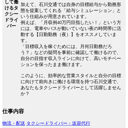
して働
加えて、石川交通では自身の目標給与から勤務形
けるタ
態を提案してくれる「給与シミュレーション」と
クシー
いう仕組みが用意されています。
ドライ
例えば、「月収例40万円目指したい！」という方
バー
には、電車やバスが動いていない夜の時間帯に活
動する【日勤勤務（夜）】をオススメしていま
す。
「目標収入を稼ぐためには、月何日勤務だろ
う？」などの疑問を事前に確認して働けるので、
自分の目指す収入ラインに向けて、高いモチベー
ションを保ったまま働けます。
このように、効率的な営業スタイルと自分の目標
に向けて前向きに働ける環境を持つ石川交通で、
あなたもタクシードライバーとして活躍しません
か？
仕事内容
物流・配送
タクシードライバー・送迎代行