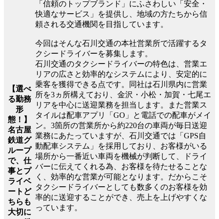
「信頼のトップブランド」にふさわしい「安全・
快適なサービス」を提供し、地域の方たちから信
頼される交通機関を目指しています。
今回はそんな石川交通の本社営業所で活躍するタ
クシードライバーを募集します。
石川交通のタクシードライバーの特色は、営業エ
リアの広さと効率的なシステムにより、安定的に
乗客を獲得できる点です。同社は石川県内に営業
【選べ
所を3ヵ所構えており、金沢・小松・加賀・七尾エ
る勤務
リアを中心に送迎業務を担当します。また営業ス
形
タイルは配車アプリ「GO」と電話での配車がメイ
態！】
ン。3箇所の営業所から約220台の車両が毎日送迎
名古屋
業務にあたっていますが、石川交通では「GPS自
鉄道グ
動配車システム」を採用しており、お客様がいる
ループ
場所から一番近い車両を機械が判断して、ドライ
で、仕
バーに伝えてくれる為、お客様を待たせることな
事とプ
く、効率的な営業が可能となります。だからこそ
ライベ
タクシードライバーとしても数多くのお客様を効
ートど
率的に送迎することができ、売上を上げやすくな
ちらも
っています。
大切に