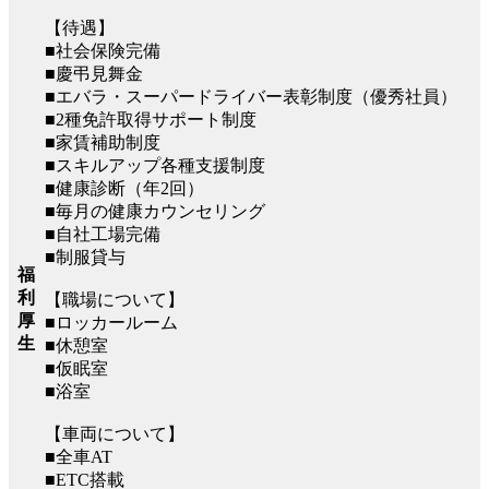
【待遇】
■社会保険完備
■慶弔見舞金
■エバラ・スーパードライバー表彰制度（優秀社員）
■2種免許取得サポート制度
■家賃補助制度
■スキルアップ各種支援制度
■健康診断（年2回）
■毎月の健康カウンセリング
■自社工場完備
■制服貸与
福
利
【職場について】
厚
■ロッカールーム
生
■休憩室
■仮眠室
■浴室
【車両について】
■全車AT
■ETC搭載