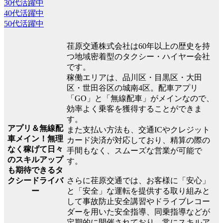
30代活躍中
40代活躍中
50代活躍中
荏原交通株式会社は60年以上の歴史を持
つ地域密着型のタクシー・ハイヤー会社
です。
稼働エリアは、品川区・目黒区・大田
区・世田谷区の城南4区。配車アプリ
「GO」と「無線配車」がメインなので、
効率よく乗客を獲得することができま
す。
アプリ＆無線配
また支払い方法も、交通ICやクレジット
車メイン！無理
カード決済が対応しており、精算の際の
なく稼げて日々
手間もなく、スムーズな営業が可能で
のスキルアップ
す。
も期待できるタ
クシードライバ
さらに荏原交通では、お客様に「安心」
ー
と「安全」な運転を提供する取り組みと
して事故防止安全講習やドライブレコー
ダーを用いた安全指導、同乗指導などが
定期的に開催されており、常にスキルア