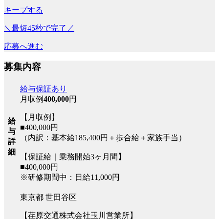
キープする
＼最短45秒で完了／
応募へ進む
募集内容
給与保証あり
月収例
400,000
円
【月収例】
給
■400,000円
与
（内訳：基本給185,400円＋歩合給＋家族手当）
詳
細
【保証給｜乗務開始3ヶ月間】
■400,000円
※研修期間中：日給11,000円
東京都 世田谷区
【荏原交通株式会社玉川営業所】