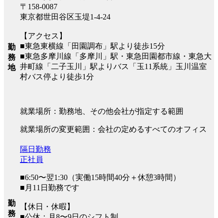
〒158-0087
東京都世田谷区玉堤1-4-24
【アクセス】
■東急東横線「田園調布」駅より徒歩15分
勤
■東急多摩川線「多摩川」駅・東急田園都市線・東急大
務
井町線「二子玉川」駅よりバス「玉11系統」玉川温室
地
村バス停より徒歩1分
就業場所：勤務地、その他会社が指定する範囲
就業場所の変更範囲：会社の定めるすべてのオフィス
隔日勤務
正社員
■6:50〜翌1:30（実働15時間40分＋休憩3時間）
■月11日勤務です
勤
【休日・休暇】
務
■公休：月8〜9日のシフト制