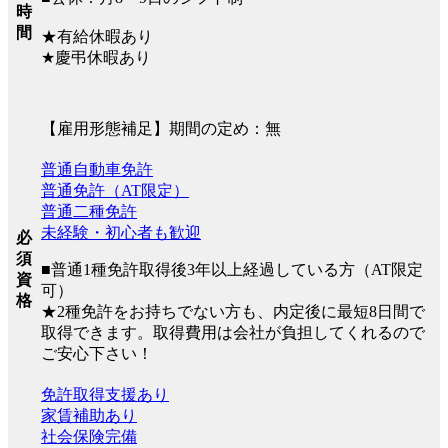
時
間
★有給休暇あり
★慶弔休暇あり
【雇用形態補足】期間の定め：無
普通自動車免許
普通免許（AT限定）
普通二種免許
未経験・初心者も歓迎
必
須
■普通1種免許取得後3年以上経過している方（AT限定
資
可）
格
★2種免許をお持ちでない方も、内定後に最短8日間で
取得できます。取得費用は会社が負担してくれるので
ご安心下さい！
免許取得支援あり
家賃補助あり
社会保険完備