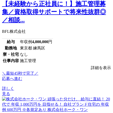
【未経験から正社員に！】施工管理募
集／資格取得サポートで将来性抜群◎
／相談...
BFL株式会社
給与
年収例
4,000,000
円
勤務地
東京都 練馬区
寮・社宅
なし
仕事内容
施工管理
詳細を表示
＼最短45秒で完了／
応募へ進む
詳しく
見る