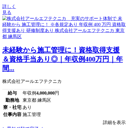
詳しく
見る
未経験から施工管理に！資格取得支援
＆資格手当あり◎｜年収例400万円｜年
間...
株式会社アールエフテクニカ
給与
年収例
4,000,000
円
勤務地
東京都 練馬区
寮・社宅
あり
仕事内容
施工管理
詳細を表示