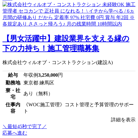
【男女活躍中】建設業界を支える縁の
下の力持ち！施工管理職募集
株式会社ウィルオブ・コンストラクション(建設A)
給与
年収例
3,250,000
円
勤務地
東京都 練馬区
寮・社
あり（無料）
宅
仕事内
《WOC施工管理》コスト管理と予算管理のサポー
容
ト
詳細を表示
＼最短45秒で完了／
応募へ進む