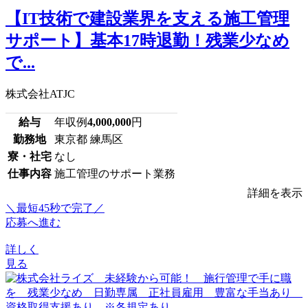
【IT技術で建設業界を支える施工管理
サポート】基本17時退勤！残業少なめ
で...
株式会社ATJC
給与
年収例
4,000,000
円
勤務地
東京都 練馬区
寮・社宅
なし
仕事内容
施工管理のサポート業務
詳細を表示
＼最短45秒で完了／
応募へ進む
詳しく
見る