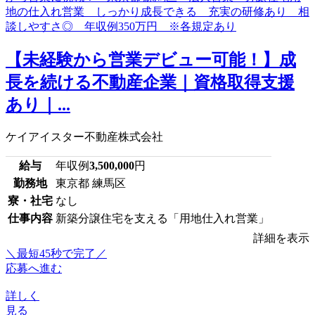
【未経験から営業デビュー可能！】成
長を続ける不動産企業｜資格取得支援
あり｜...
ケイアイスター不動産株式会社
給与
年収例
3,500,000
円
勤務地
東京都 練馬区
寮・社宅
なし
仕事内容
新築分譲住宅を支える「用地仕入れ営業」
詳細を表示
＼最短45秒で完了／
応募へ進む
詳しく
見る