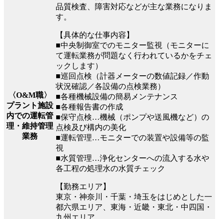
品質検査、障害対応などが主な業務になりま
す。
【具体的な仕事内容】
■中央制御室でのモニター監視（モニターに
て運転業務が問題なく行われているかをチェ
ックします）
■巡回点検（計器メーターの数値記録／作動
状況確認／各設備の点検業務）
〈O&M職〉
■各種機械設備の簡易メンテナンス
プラント施設
■各種報告書の作成
内での運転管
■保守点検…機械（ポンプや送風機など）の
理・維持管理
点検及び構内の美化
業務
■運転管理…モニターでの装置や設備等の監
視
■水質管理…浄化センターへの流入する水や
各工程の処理水の水質チェック
【勤務エリア】
東京・神奈川・千葉・埼玉をはじめとした一
都六県エリア、東海・近畿・東北・中四国・
九州エリア