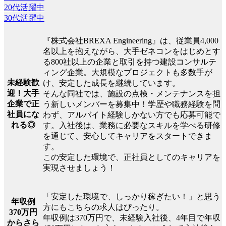
20代活躍中
30代活躍中
『株式会社BREXA Engineering』は、従業員4,000
名以上を抱えながら、大手ゼネコンをはじめとす
る800社以上の企業と取引を持つ建設コンサルテ
ィング企業。大規模なプロジェクトも多数手が
未経験歓
け、安定した成長を継続しています。
迎！大手
そんな同社では、施設の点検・メンテナンスを担
企業で正
う新しいメンバーを募集中！学歴や職務経験を問
社員にな
わず、アルバイト経験しかない方でも応募可能で
れる◎
す。入社後は、業務に必要なスキルを学べる研修
を通じて、安心してキャリアをスタートできま
す。
この安定した環境で、正社員としてのキャリアを
実現させましょう！
「安定した環境で、しっかり稼ぎたい！」と思う
年収例
方にもこちらの求人はぴったり。
370万円
年収例は370万円で、未経験入社後、4年目で年収
からさら