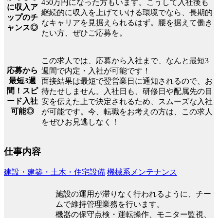
450万円になった方もいます。こうして入社後も
に収入ア
継続的に収入を上げていける環境でなら、長期的
ップのチ
なキャリアを見据えられるはず。腰を据えて働き
ャンス◎
たい方、ぜひご応募を。
この求人では、応募から入社まで、なんと最短3
応募から
週間で内定・入社が可能です！
最短3週
面接結果は最短で翌営業日に通知されるので、お
間！スピ
待たせしません。入社日も、研修日や配属先の目
ード入社
安を伝えた上で決定されるため、スムーズな入社
可能◎
が可能です。今、転職をお考えの方は、この求人
をぜひお見逃しなく！
仕事内容
建設・建築・土木・住宅設備
機械系メンテナンス
施設の運用が滞りなく行われるように、チー
ムで維持管理業務を行います。
機器の保守点検・運転操作、モニター監視、