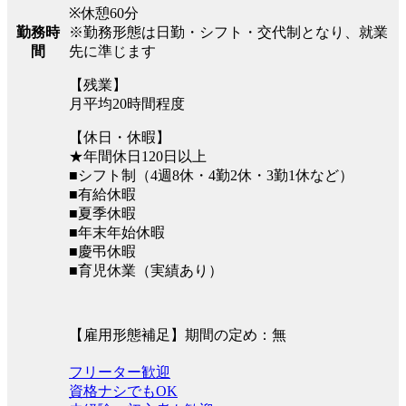
※休憩60分
※勤務形態は日勤・シフト・交代制となり、就業
勤務時
先に準じます
間
【残業】
月平均20時間程度
【休日・休暇】
★年間休日120日以上
■シフト制（4週8休・4勤2休・3勤1休など）
■有給休暇
■夏季休暇
■年末年始休暇
■慶弔休暇
■育児休業（実績あり）
【雇用形態補足】期間の定め：無
フリーター歓迎
資格ナシでもOK