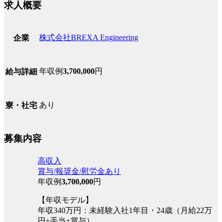
求人概要
株式会社BREXA Engineering
企業
年収例
3,700,000
円
給与詳細
あり
寮・社宅
募集内容
高収入
賞与/報奨金/慰労金あり
年収例
3,700,000
円
【年収モデル】
年収340万円：未経験入社1年目・24歳（月給22万
円+手当+賞与）