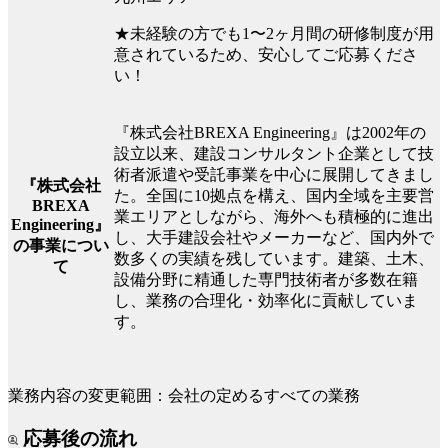
★未経験の方でも1〜2ヶ月間の研修制度が用
意されているため、安心してご応募くださ
い！
『株式会社BREXA Engineering』は2002年の
設立以来、建設コンサルタント企業として技
術者派遣や受託事業を中心に展開してきまし
『株式会社
た。全国に10拠点を構え、国内全域を主要営
BREXA
業エリアとしながら、海外へも積極的に進出
Engineering』
し、大手建設会社やメーカーなど、国内外で
の事業につい
数多くの実績を残しています。建築、土木、
て
設備分野に精通した専門技術者が多数在籍
し、業務の合理化・効率化に貢献していま
す。
業務内容の変更範囲：会社の定めるすべての業務
応募後の流れ