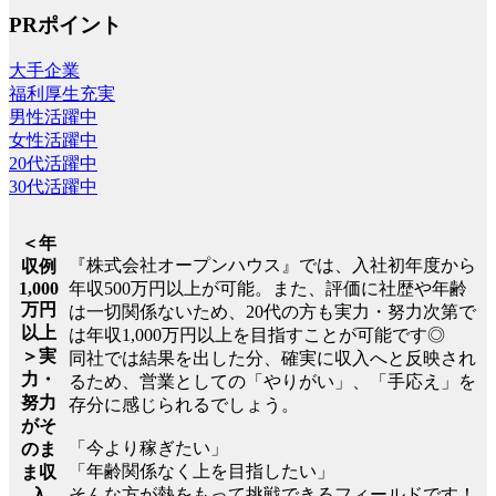
PRポイント
大手企業
福利厚生充実
男性活躍中
女性活躍中
20代活躍中
30代活躍中
＜年
『株式会社オープンハウス』では、入社初年度から
収例
1,000
年収500万円以上が可能。また、評価に社歴や年齢
万円
は一切関係ないため、20代の方も実力・努力次第で
以上
は年収1,000万円以上を目指すことが可能です◎
＞実
同社では結果を出した分、確実に収入へと反映され
力・
るため、営業としての「やりがい」、「手応え」を
努力
存分に感じられるでしょう。
がそ
「今より稼ぎたい」
のま
「年齢関係なく上を目指したい」
ま収
そんな方が熱をもって挑戦できるフィールドです！
入