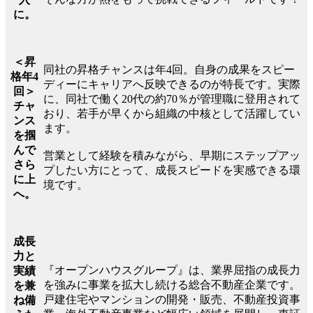
に。
＜昇
同社の昇格チャンスは年4回。自身の成果をスピー
格年4
ディーにキャリアへ反映できるのが特長です。実際
回＞
に、同社で働く20代の約70％が管理職に登用されて
チャ
おり、若手が早くから組織の中核として活躍してい
ンス
ます。
を掴
んで
営業として経験を積みながら、早期にステップアッ
さら
プしたい方にとって、成長スピードを実感できる環
に上
境です。
へ。
成長
力と
『オープンハウスグループ』は、業界屈指の成長力
実績
を強みに事業を拡大し続ける総合不動産企業です。
を兼
戸建住宅やマンションの開発・販売、不動産投資事
ね備