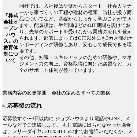
同社では、入社後は研修からスタート。社会人マナ
ーから家づくりの工程や建材の種類、当社が扱う商
『株式
品についてなど、基礎からしっかり学ぶことができ
会社オ
ます。配属後は、半年間ほどのOJT期間を設けてお
ープン
り、先輩のサポートを受けながら業務の流れを覚え
ハウ
られます。部署によってはOJT以外にも3カ月間のオ
ス』の
ンボーディング研修もあり、安心して成長できる環
教育体
境です。
制につ
その他、知識・スキルアップのための研修や、マネ
いて
ジメント力の向上、資格取得に向けた講習など、万
全のサポート体制が整っています。
業務内容の変更範囲：会社の定めるすべての業務
応募後の流れ
応募後すぐ〜3日以内に
ジョブハウスより電話やLINE、メ
ールなどでご連絡します。
もし電話に出られなかった場合
は、フリーダイヤル0120-413-542までお電話いただくか、メ