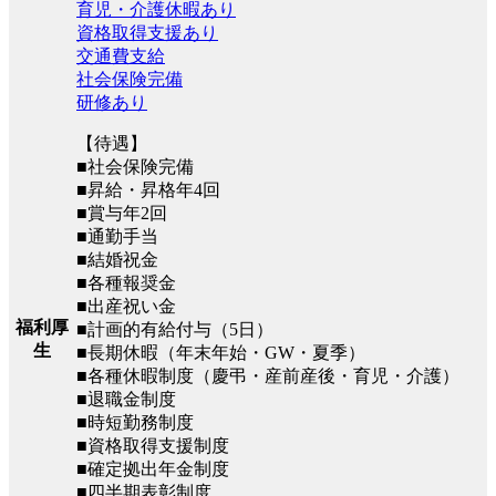
育児・介護休暇あり
資格取得支援あり
交通費支給
社会保険完備
研修あり
【待遇】
■社会保険完備
■昇給・昇格年4回
■賞与年2回
■通勤手当
■結婚祝金
■各種報奨金
■出産祝い金
福利厚
■計画的有給付与（5日）
生
■長期休暇（年末年始・GW・夏季）
■各種休暇制度（慶弔・産前産後・育児・介護）
■退職金制度
■時短勤務制度
■資格取得支援制度
■確定拠出年金制度
■四半期表彰制度