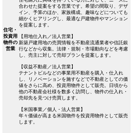
合わせた提案をする営業です。希望の間取り、デザ
イン、予算のほか、家族構成、趣味などについても
細かくヒアリングし、最適な戸建物件やマンション
を提案します。
住宅・
投資用
【用地仕入れ／法人営業】
物件の
新築戸建用地の売買情報を不動産流通業者や信託銀
営業
行などから収集。法律・規制・市場動向などを考慮
し、売主に対して売却プランを提案します。
【収益不動産／法人営業】
テナントビルなどの事業用不動産を購入・仕入れ
し、リノベーションを施すなどで不動産としての価
値をさらに高め、投資用物件として販売。日頃から
他の不動産会社様を数多く訪問し、物件の仕入れ・
売却先を見つけ売買します。
【米国事業／個人・法人営業】
年々価値が高まる米国物件を投資用物件として販売
します。