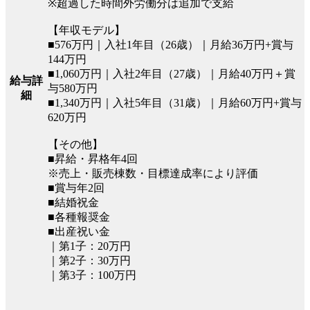
※超過した時間外労働分は追加で支給
【年収モデル】
■576万円｜入社1年目（26歳）｜月給36万円+賞与
144万円
■1,060万円｜入社2年目（27歳）｜月給40万円＋賞
給与詳
与580万円
細
■1,340万円｜入社5年目（31歳）｜月給60万円+賞与
620万円
【その他】
■昇給・昇格年4回
※売上・販売棟数・目標達成率により評価
■賞与年2回
■結婚祝金
■各種報奨金
■出産祝い金
｜第1子：20万円
｜第2子：30万円
｜第3子：100万円