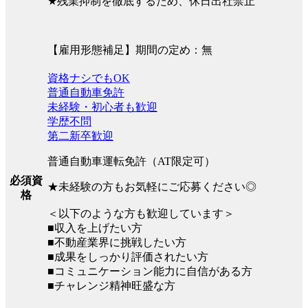
★残業抑制を徹底するため、休日出社禁止
【雇用形態補足】期間の定め：無
資格ナシでもOK
普通自動車免許
未経験・初心者も歓迎
学歴不問
第二新卒歓迎
普通自動車運転免許（AT限定可）
必須資
★未経験の方もお気軽にご応募ください◎
格
＜以下のような方も歓迎しています＞
■収入を上げたい方
■不動産業界に挑戦したい方
■成果をしっかり評価されたい方
■コミュニケーション能力に自信がある方
■チャレンジ精神旺盛な方