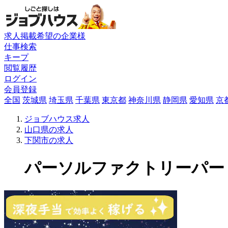
求人掲載希望の企業様
仕事検索
キープ
閲覧履歴
ログイン
会員登録
全国
茨城県
埼玉県
千葉県
東京都
神奈川県
静岡県
愛知県
京
ジョブハウス求人
山口県の求人
下関市の求人
パーソルファクトリーパートナ