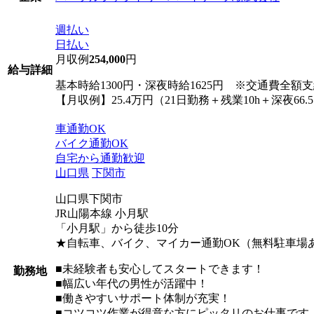
週払い
日払い
月収例
254,000
円
給与詳細
基本時給1300円・深夜時給1625円 ※交通費全額
【月収例】25.4万円（21日勤務＋残業10h＋深夜66.5
車通勤OK
バイク通勤OK
自宅から通勤歓迎
山口県
下関市
山口県下関市
JR山陽本線 小月駅
「小月駅」から徒歩10分
★自転車、バイク、マイカー通勤OK（無料駐車場
■未経験者も安心してスタートできます！
勤務地
■幅広い年代の男性が活躍中！
■働きやすいサポート体制が充実！
■コツコツ作業が得意な方にピッタリのお仕事です