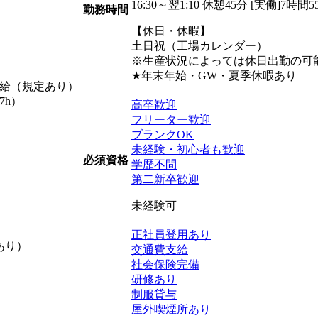
16:30～翌1:10 休憩45分 [実働]7時間5
勤務時間
【休日・休暇】
土日祝（工場カレンダー）
※生産状況によっては休日出勤の可
★年末年始・GW・夏季休暇あり
支給（規定あり）
7h）
高卒歓迎
フリーター歓迎
ブランクOK
未経験・初心者も歓迎
必須資格
学歴不問
第二新卒歓迎
未経験可
正社員登用あり
あり）
交通費支給
社会保険完備
研修あり
制服貸与
屋外喫煙所あり